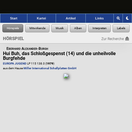
Start
Kartei
Artikel
Links
HÖRSPIEL
Zur Recherche
Eberhard Alexander-Burgh
Hui Buh, das Schloßgespenst (14) und die unheilvolle
Burgfehde
EUROPA JUGEND
LP 115 138.0 (
1979
)
aus dem Hause
Miller International Schallplatten GmbH