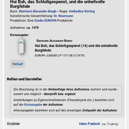
Hui Buh, das Schloßgespenst, und die unheilvolle
Burgfehde
Buch:
Eberhard Alexander-Burgh
• Regie:
Heikedine Körting
Künstlerische Gesamtleitung:
Dr. Beurmann
Produktion: Eine
Studio EUROPA
-Produktion
Aufnahme:
ca. 1979
Erstausgabe:
Eberhard Alexander-Burgh
Hui Buh, das Schloßgespenst (14) und die unheilvolle
Burgfehde
EUROPA JUGEND LP 115 138.0 (1979)
Verlauf
Rollen und Darsteller
Die Besetzung ist in der
Reihenfolge ihres Auftretens
sortiert und wurde -
soweit uns möglich -
überprüft bzw. ergänzt
.
Anmerkungen zu Eigenschreibweisen (Pseudonyme etc.) beziehen sich
auf die
Erstausgabe
der Aufnahme
.
Altersangaben beziehen sich auf den jeweiligen
Zeitpunkt der Aufnahme
.
Erzähler
Hans Paetsch
(ca. 70‑jährig)