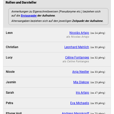
Rollen und Darsteller
Anmerkungen zu Eigenschreibweisen (Pseudonyme etc.) beziehen sich
auf die
Erstausgabe
der Aufnahme
.
Altersangaben beziehen sich auf den jeweiligen
Zeitpunkt der Aufnahme
.
Leon
Nicolás Artajo
(ca. 24‑jährig)
als
Nicolas Artajo
Christian
Leonhard Mahlich
(ca. 30‑jährig)
Lucy
Céline Fontanges
(ca. 32‑jährig)
als
Celine Fontanges
Nicole
Anja Nestler
(ca. 33‑jährig)
Jasmin
Mia Diekow
(ca. 23‑jährig)
Sarah
Iris Artajo
(ca. 47‑jährig)
Petra
Eva Michaelis
(ca. 35‑jährig)
Pfarrer Holl
Andreas Mannkopff
(ca. 70‑jährig)