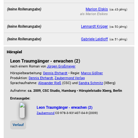
(keine Rollenangabe)
Marion Elskis
(ca. 43‑jährig)
als
Marion Elskies
(keine Rollenangabe)
Lennardt Krüger
(ca. 50‑jährig)
(keine Rollenangabe)
Gabriele Leidloff
(ca. 51‑jährig)
Hörspiel
Leon Traumgänger - erwachen (2)
nach einem Roman von
Jürgen Großmeyer
Hörspielbearbeitung:
Dennis Ehrhardt
• Regie:
Marco Göllner
Produktion:
Dennis Ehrhardt
,
Zaubermond Verlag
Sprachaufnahme:
Alexander Rieß
(CSC) und
Sandra Schmitz
(XBerg)
Aufnahme:
ca. 2009, CSC Studio, Hamburg • Hörspielstudio Xberg, Berlin
Erstausgabe:
Leon Traumgänger - erwachen (2)
Zaubermond
CD 978-3-931407-04-9 (2009)
Verlauf