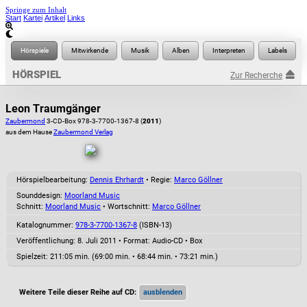
Springe zum Inhalt
Start
Kartei
Artikel
Links
HÖRSPIEL
Zur Recherche
Leon Traumgänger
Zaubermond
3-CD-Box 978-3-7700-1367-8 (
2011
)
aus dem Hause
Zaubermond Verlag
Hörspielbearbeitung:
Dennis Ehrhardt
• Regie:
Marco Göllner
Sounddesign:
Moorland Music
Schnitt:
Moorland Music
• Wortschnitt:
Marco Göllner
Katalognummer:
978-3-7700-1367-8
(ISBN-13)
Veröffentlichung: 8. Juli 2011
•
Format: Audio-CD • Box
Spielzeit:
211:05 min. (69:00 min. • 68:44 min. • 73:21 min.)
Weitere Teile dieser Reihe auf CD: