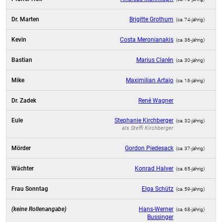
Dr. Marten
Brigitte Grothum
(ca. 74‑jährig)
Kevin
Costa Meronianakis
(ca. 36‑jährig)
Bastian
Marius Clarén
(ca. 30‑jährig)
Mike
Maximilian Artajo
(ca. 16‑jährig)
Dr. Zadek
René Wagner
Eule
Stephanie Kirchberger
(ca. 32‑jährig)
als
Steffi Kirchberger
Mörder
Gordon Piedesack
(ca. 37‑jährig)
Wächter
Konrad Halver
(ca. 65‑jährig)
Frau Sonntag
Elga Schütz
(ca. 59‑jährig)
(keine Rollenangabe)
Hans-Werner
(ca. 68‑jährig)
Bussinger