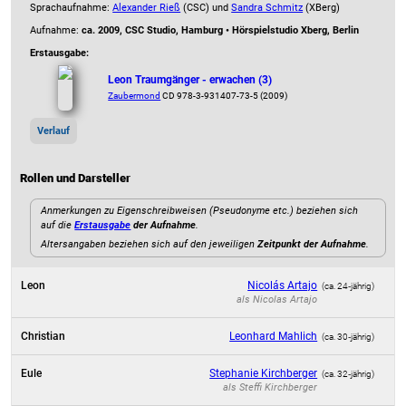
Sprachaufnahme:
Alexander Rieß
(CSC) und
Sandra Schmitz
(XBerg)
Aufnahme:
ca. 2009, CSC Studio, Hamburg • Hörspielstudio Xberg, Berlin
Erstausgabe:
Leon Traumgänger - erwachen (3)
Zaubermond
CD 978-3-931407-73-5 (2009)
Verlauf
Rollen und Darsteller
Anmerkungen zu Eigenschreibweisen (Pseudonyme etc.) beziehen sich
auf die
Erstausgabe
der Aufnahme
.
Altersangaben beziehen sich auf den jeweiligen
Zeitpunkt der Aufnahme
.
Leon
Nicolás Artajo
(ca. 24‑jährig)
als
Nicolas Artajo
Christian
Leonhard Mahlich
(ca. 30‑jährig)
Eule
Stephanie Kirchberger
(ca. 32‑jährig)
als
Steffi Kirchberger