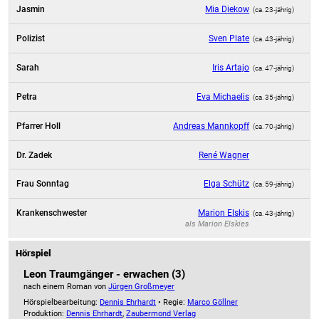
Jasmin
Mia Diekow
(ca. 23‑jährig)
Polizist
Sven Plate
(ca. 43‑jährig)
Sarah
Iris Artajo
(ca. 47‑jährig)
Petra
Eva Michaelis
(ca. 35‑jährig)
Pfarrer Holl
Andreas Mannkopff
(ca. 70‑jährig)
Dr. Zadek
René Wagner
Frau Sonntag
Elga Schütz
(ca. 59‑jährig)
Krankenschwester
Marion Elskis
(ca. 43‑jährig)
als
Marion Elskies
Hörspiel
Leon Traumgänger - erwachen (3)
nach einem Roman von
Jürgen Großmeyer
Hörspielbearbeitung:
Dennis Ehrhardt
• Regie:
Marco Göllner
Produktion:
Dennis Ehrhardt
,
Zaubermond Verlag