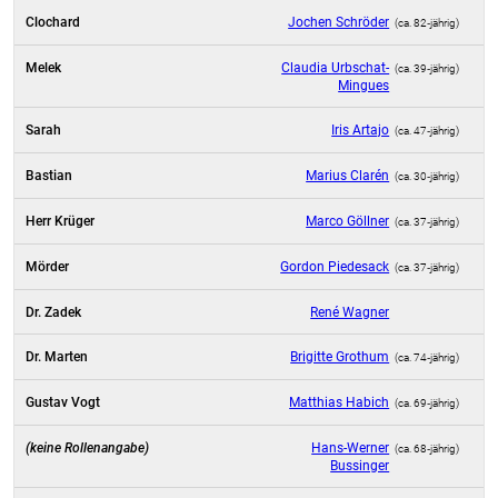
Clochard
Jochen Schröder
(ca. 82‑jährig)
Melek
Claudia Urbschat-
(ca. 39‑jährig)
Mingues
Sarah
Iris Artajo
(ca. 47‑jährig)
Bastian
Marius Clarén
(ca. 30‑jährig)
Herr Krüger
Marco Göllner
(ca. 37‑jährig)
Mörder
Gordon Piedesack
(ca. 37‑jährig)
Dr. Zadek
René Wagner
Dr. Marten
Brigitte Grothum
(ca. 74‑jährig)
Gustav Vogt
Matthias Habich
(ca. 69‑jährig)
(keine Rollenangabe)
Hans-Werner
(ca. 68‑jährig)
Bussinger