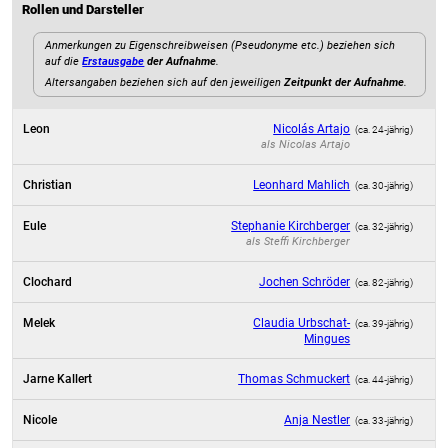
Rollen und Darsteller
Anmerkungen zu Eigenschreibweisen (Pseudonyme etc.) beziehen sich
auf die
Erstausgabe
der Aufnahme
.
Altersangaben beziehen sich auf den jeweiligen
Zeitpunkt der Aufnahme
.
Leon
Nicolás Artajo
(ca. 24‑jährig)
als
Nicolas Artajo
Christian
Leonhard Mahlich
(ca. 30‑jährig)
Eule
Stephanie Kirchberger
(ca. 32‑jährig)
als
Steffi Kirchberger
Clochard
Jochen Schröder
(ca. 82‑jährig)
Melek
Claudia Urbschat-
(ca. 39‑jährig)
Mingues
Jarne Kallert
Thomas Schmuckert
(ca. 44‑jährig)
Nicole
Anja Nestler
(ca. 33‑jährig)