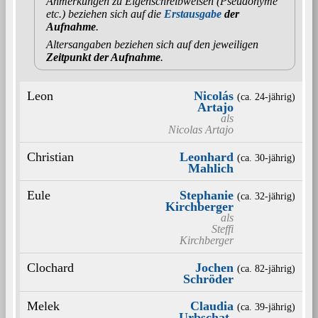
Anmerkungen zu Eigenschreibweisen (Pseudonyme
etc.) beziehen sich auf die
Erstausgabe
der
Aufnahme
.
Altersangaben beziehen sich auf den jeweiligen
Zeitpunkt der Aufnahme
.
Leon
Nicolás
(ca. 24‑jährig)
Artajo
als
Nicolas Artajo
Christian
Leonhard
(ca. 30‑jährig)
Mahlich
Eule
Stephanie
(ca. 32‑jährig)
Kirchberger
als
Steffi
Kirchberger
Clochard
Jochen
(ca. 82‑jährig)
Schröder
Melek
Claudia
(ca. 39‑jährig)
Urbschat-