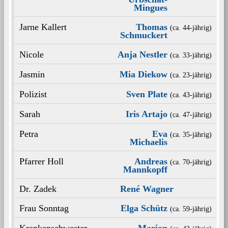
Mingues
Jarne Kallert
Thomas
(ca. 44‑jährig)
Schmuckert
Nicole
Anja Nestler
(ca. 33‑jährig)
Jasmin
Mia Diekow
(ca. 23‑jährig)
Polizist
Sven Plate
(ca. 43‑jährig)
Sarah
Iris Artajo
(ca. 47‑jährig)
Petra
Eva
(ca. 35‑jährig)
Michaelis
Pfarrer Holl
Andreas
(ca. 70‑jährig)
Mannkopff
Dr. Zadek
René Wagner
Frau Sonntag
Elga Schütz
(ca. 59‑jährig)
Krankenschwester
Marion