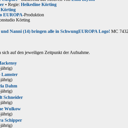
er
• Regie:
Heikedine Körting
 Körting
io EUROPA
-Produktion
onstudio Körting
und Nanni (14) bringen alle in Schwung
EUROPA Logo!
MC 74321
 sich auf den jeweiligen
Zeitpunkt der Aufnahme
.
Mackensy
‑jährig)
 Lamster
‑jährig)
la Dahm
‑jährig)
lt Schneider
‑jährig)
ne Wulkow
‑jährig)
a Schipper
‑jährig)