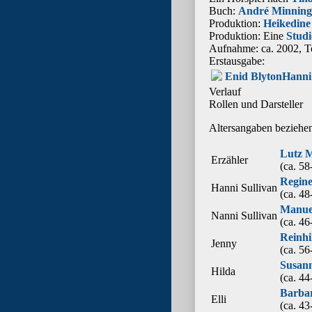
Buch:
André Minning
Produktion:
Heikedine
Produktion: Eine
Stud
Aufnahme:
ca. 2002, T
Erstausgabe:
Enid Blyton
Hanni 
Verlauf
Rollen und Darsteller
Altersangaben beziehen
Lutz 
Erzähler
(ca. 58
Regine
Hanni Sullivan
(ca. 48
Manue
Nanni Sullivan
(ca. 46
Reinhi
Jenny
(ca. 56
Susan
Hilda
(ca. 44
Barbar
Elli
(ca. 43