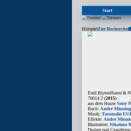
Start
Hörspiel
Zur Recherche
Enid Blyton
Hanni & Na
70014 2 (
2015
)
aus dem Hause
Sony 
Buch:
André Minning
Musik:
Tonstudio E
Effekte:
André Minni
Illustration:
Nikolaus 
Design und Gestaltung