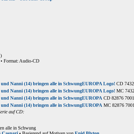
)
•
Format: Audio-CD
und Nanni (14) bringen alle in Schwung
EUROPA Logo!
CD 74321
und Nanni (14) bringen alle in Schwung
EUROPA Logo!
MC 74321
und Nanni (14) bringen alle in Schwung
EUROPA
CD 82876 70014
und Nanni (14) bringen alle in Schwung
EUROPA
MC 82876 7001
Serie auf CD:
en alle in Schwung
 Caspari
• Basierend auf Motiven von
Enid Blyton