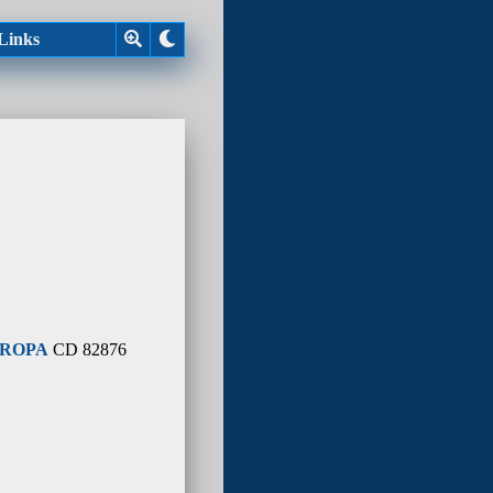
Links
ROPA
CD 82876