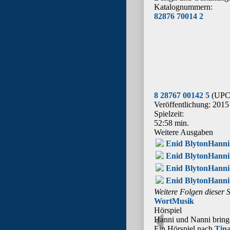
Katalognummern:
82876 70014 2
8 28767 00142 5
(UPC
Veröffentlichung: 2015
Spielzeit:
52:58 min.
Weitere Ausgaben
Enid Blyton
Hanni 
Enid Blyton
Hanni 
Enid Blyton
Hanni 
Enid Blyton
Hanni 
Weitere Folgen dieser 
Wort
Musik
Hörspiel
Hanni und Nanni bring
Ein Hörspiel nach
Tina