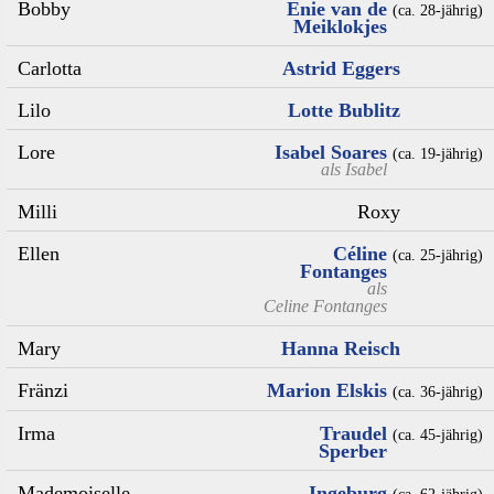
Bobby
Enie van de
(ca. 28‑jährig)
Meiklokjes
Carlotta
Astrid Eggers
Lilo
Lotte Bublitz
Lore
Isabel Soares
(ca. 19‑jährig)
als
Isabel
Milli
Roxy
Ellen
Céline
(ca. 25‑jährig)
Fontanges
als
Celine Fontanges
Mary
Hanna Reisch
Fränzi
Marion Elskis
(ca. 36‑jährig)
Irma
Traudel
(ca. 45‑jährig)
Sperber
Mademoiselle
Ingeburg