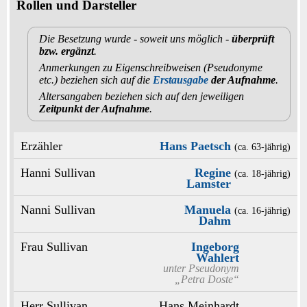
Rollen und Darsteller
Die Besetzung wurde - soweit uns möglich -
überprüft
bzw. ergänzt
.
Anmerkungen zu Eigenschreibweisen (Pseudonyme
etc.) beziehen sich auf die
Erstausgabe
der Aufnahme
.
Altersangaben beziehen sich auf den jeweiligen
Zeitpunkt der Aufnahme
.
Erzähler
Hans Paetsch
(ca. 63‑jährig)
Hanni Sullivan
Regine
(ca. 18‑jährig)
Lamster
Nanni Sullivan
Manuela
(ca. 16‑jährig)
Dahm
Frau Sullivan
Ingeborg
Wahlert
unter Pseudonym
„Petra Doste“
Herr Sullivan
Hans Meinhardt