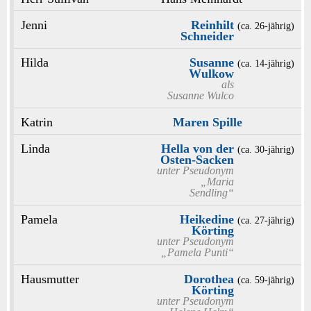
Jenni
Reinhilt
(ca. 26‑jährig)
Schneider
Hilda
Susanne
(ca. 14‑jährig)
Wulkow
als
Susanne Wulco
Katrin
Maren Spille
Linda
Hella von der
(ca. 30‑jährig)
Osten-Sacken
unter Pseudonym
„Maria
Sendling“
Pamela
Heikedine
(ca. 27‑jährig)
Körting
unter Pseudonym
„Pamela Punti“
Hausmutter
Dorothea
(ca. 59‑jährig)
Körting
unter Pseudonym