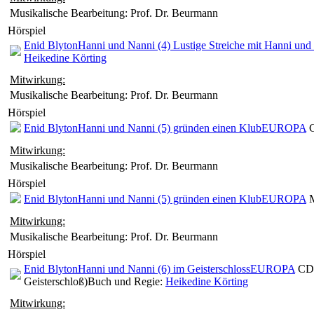
Musikalische Bearbeitung: Prof. Dr. Beurmann
Hörspiel
Enid Blyton
Hanni und Nanni (4) Lustige Streiche mit Hanni und
Heikedine Körting
Mitwirkung:
Musikalische Bearbeitung: Prof. Dr. Beurmann
Hörspiel
Enid Blyton
Hanni und Nanni (5) gründen einen Klub
EUROPA
C
Mitwirkung:
Musikalische Bearbeitung: Prof. Dr. Beurmann
Hörspiel
Enid Blyton
Hanni und Nanni (5) gründen einen Klub
EUROPA
M
Mitwirkung:
Musikalische Bearbeitung: Prof. Dr. Beurmann
Hörspiel
Enid Blyton
Hanni und Nanni (6) im Geisterschloss
EUROPA
CD 
Geisterschloß)
Buch und Regie:
Heikedine Körting
Mitwirkung: