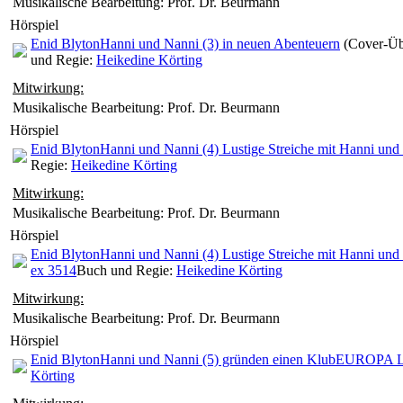
Musikalische Bearbeitung: Prof. Dr. Beurmann
Hörspiel
Enid Blyton
Hanni und Nanni (3) in neuen Abenteuern
(Cover-Üb
und Regie:
Heikedine Körting
Mitwirkung:
Musikalische Bearbeitung: Prof. Dr. Beurmann
Hörspiel
Enid Blyton
Hanni und Nanni (4) Lustige Streiche mit Hanni und
Regie:
Heikedine Körting
Mitwirkung:
Musikalische Bearbeitung: Prof. Dr. Beurmann
Hörspiel
Enid Blyton
Hanni und Nanni (4) Lustige Streiche mit Hanni und
ex 3514
Buch und Regie:
Heikedine Körting
Mitwirkung:
Musikalische Bearbeitung: Prof. Dr. Beurmann
Hörspiel
Enid Blyton
Hanni und Nanni (5) gründen einen Klub
EUROPA L
Körting