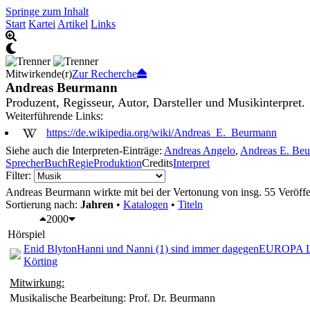
Springe zum Inhalt
Start
Kartei
Artikel
Links
Mitwirkende(r)
Zur Recherche
Andreas Beurmann
Produzent, Regisseur, Autor, Darsteller und Musikinterpret.
Weiterführende Links:
https://de.wikipedia.org/wiki/Andreas_E._Beurmann
Siehe auch die Interpreten-Einträge:
Andreas Angelo
,
Andreas E. Be
Sprecher
Buch
Regie
Produktion
Credits
Interpret
Filter:
Andreas Beurmann wirkte mit bei der Vertonung von insg. 55 Veröffe
Sortierung nach:
Jahren
•
Katalogen
•
Titeln
2000
Hörspiel
Enid Blyton
Hanni und Nanni (1) sind immer dagegen
EUROPA L
Körting
Mitwirkung:
Musikalische Bearbeitung: Prof. Dr. Beurmann