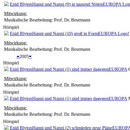
Enid Blyton
Hanni und Nanni (9) in tausend Nöten
EUROPA Log
Mitwirkung:
Musikalische Bearbeitung: Prof. Dr. Beurmann
Hörspiel
Enid Blyton
Hanni und Nanni (10) groß in Form
EUROPA Logo!
Mitwirkung:
Musikalische Bearbeitung: Prof. Dr. Beurmann
2005
Hörspiel
Enid Blyton
Hanni und Nanni (1) sind immer dagegen
EUROPA
C
Mitwirkung:
Musikalische Bearbeitung: Prof. Dr. Beurmann
Hörspiel
Enid Blyton
Hanni und Nanni (1) sind immer dagegen
EUROPA
M
Mitwirkung:
Musikalische Bearbeitung: Prof. Dr. Beurmann
Hörspiel
Enid Blyton
Hanni und Nanni (2) schmieden neue Pläne
EUROP