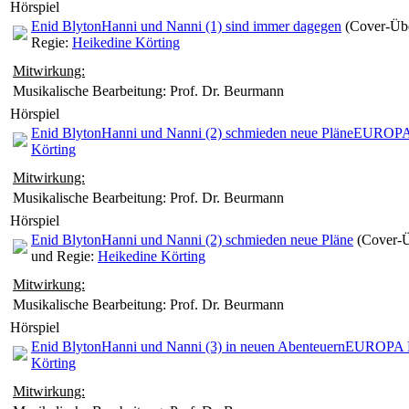
Hörspiel
Enid Blyton
Hanni und Nanni (1) sind immer dagegen
(Cover-Übe
Regie:
Heikedine Körting
Mitwirkung:
Musikalische Bearbeitung: Prof. Dr. Beurmann
Hörspiel
Enid Blyton
Hanni und Nanni (2) schmieden neue Pläne
EUROPA
Körting
Mitwirkung:
Musikalische Bearbeitung: Prof. Dr. Beurmann
Hörspiel
Enid Blyton
Hanni und Nanni (2) schmieden neue Pläne
(Cover-Ü
und Regie:
Heikedine Körting
Mitwirkung:
Musikalische Bearbeitung: Prof. Dr. Beurmann
Hörspiel
Enid Blyton
Hanni und Nanni (3) in neuen Abenteuern
EUROPA 
Körting
Mitwirkung: