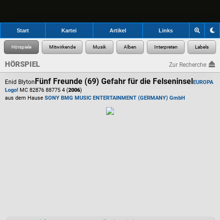
Start
Kartei
Artikel
Links
HÖRSPIEL
Zur Recherche
Fünf Freunde (69) Gefahr für die Felseninsel
Enid Blyton
EUROPA
Logo!
MC 82876 88775 4 (
2006
)
aus dem Hause
SONY BMG MUSIC ENTERTAINMENT (GERMANY) GmbH