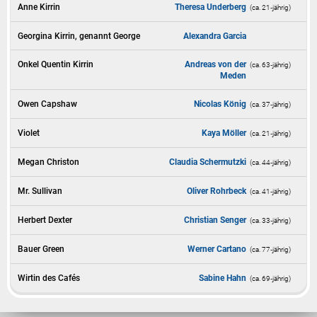
Anne Kirrin
Theresa Underberg
(ca. 21‑jährig)
Georgina Kirrin, genannt George
Alexandra Garcia
Onkel Quentin Kirrin
Andreas von der
(ca. 63‑jährig)
Meden
Owen Capshaw
Nicolas König
(ca. 37‑jährig)
Violet
Kaya Möller
(ca. 21‑jährig)
Megan Christon
Claudia Schermutzki
(ca. 44‑jährig)
Mr. Sullivan
Oliver Rohrbeck
(ca. 41‑jährig)
Herbert Dexter
Christian Senger
(ca. 33‑jährig)
Bauer Green
Werner Cartano
(ca. 77‑jährig)
Wirtin des Cafés
Sabine Hahn
(ca. 69‑jährig)