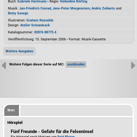
Buch:
Gabriele Hartmann
• Regie:
Heikedine Körting
Musik:
Jan-Friedrich Conrad
,
Jens-Peter Morgenstern
,
Andris Zeiberts
und
Betty George
Illustration:
Graham Reynolds
Design:
Atelier Schoedsack
Katalognummer:
82876 88775 4
Veröffentlichung: 15. September 2006
•
Format: Musik-Cassette
Weitere Ausgaben
Weitere Folgen dieser Serie auf MC:
Wort
Hörspiel
Fünf Freunde - Gefahr für die Felseninsel
Ein Hörspiel nach Motiven von
Enid Blyton