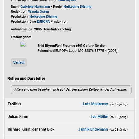
Buch:
Gabriele Hartmann
• Regie:
Heikedine Körting
Redaktion:
Wanda Osten
Produktion:
Heikedine Körting
Produktion: Eine
EUROPA
Produktion
Aufnahme:
ca. 2006, Tonstudio Körting
Erstausgabe:
Enid Blyton
Fünf Freunde (69) Gefahr für die
Felseninsel
EUROPA Logo! MC 82876 88775 4 (2006)
Verlauf
Rollen und Darsteller
Altersangaben beziehen sich auf den jeweiligen
Zeitpunkt der Aufnahme
.
Erzähler
Lutz Mackensy
(ca. 62‑jährig)
Julian Kirrin
Ivo Möller
(ca. 18‑jährig)
Richard Kirrin, genannt Dick
Jannik Endemann
(ca. 23‑jährig)