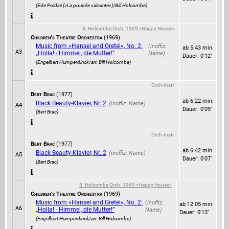
(Ede Poldini (»La poupée valsante«)/Bill Holcombe)
B. Holcombe Orch. 1969 »Happy House«
Children's Theatre Orchestra
(1969)
Music from »Hansel and Gretel«, No. 2:
ab 5:43 min.
A3
„Holla! - Himmel, die Mutter!”
Dauer: 0'12''
(Engelbert Humperdinck/arr. Bill Holcombe)
Orch-Instr.
Bert Brac
(1977)
ab 6:22 min.
Black Beauty-Klavier, Nr. 2
A4
Dauer: 0'09''
(Bert Brac)
Orch-Instr.
Bert Brac
(1977)
ab 6:42 min.
Black Beauty-Klavier, Nr. 2
A5
Dauer: 0'07''
(Bert Brac)
B. Holcombe Orch. 1969 »Happy House«
Children's Theatre Orchestra
(1969)
Music from »Hansel and Gretel«, No. 2:
ab 12:05 min.
A6
„Holla! - Himmel, die Mutter!”
Dauer: 0'13''
(Engelbert Humperdinck/arr. Bill Holcombe)