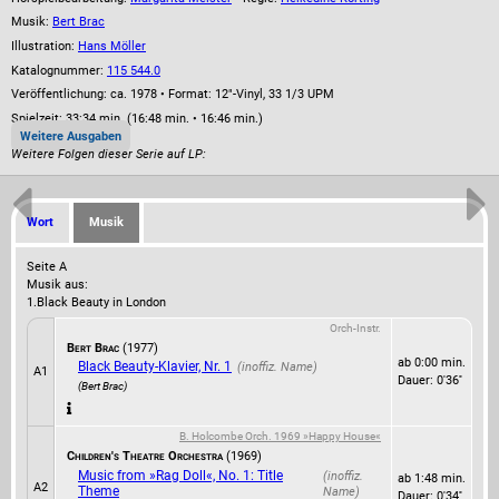
Musik:
Bert Brac
Illustration:
Hans Möller
Katalognummer:
115 544.0
Veröffentlichung: ca. 1978
•
Format: 12"-Vinyl, 33 1/3 UPM
Spielzeit:
33:34 min. (16:48 min. • 16:46 min.)
Weitere Ausgaben
Weitere Folgen dieser Serie auf LP:
Wort
Musik
Seite A
Musik aus:
1.
Black Beauty in London
Orch-Instr.
Bert Brac
(1977)
ab 0:00 min.
Black Beauty-Klavier, Nr. 1
A1
Dauer: 0'36''
(Bert Brac)
B. Holcombe Orch. 1969 »Happy House«
Children's Theatre Orchestra
(1969)
Music from »Rag Doll«, No. 1: Title
ab 1:48 min.
A2
Theme
Dauer: 0'34''