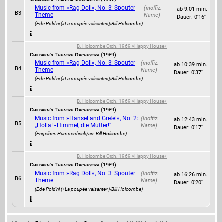
Music from »Rag Doll«, No. 3: Spouter
ab 9:01 min.
B3
Theme
Dauer: 0'16''
(Ede Poldini (»La poupée valsante«)/Bill Holcombe)
B. Holcombe Orch. 1969 »Happy House«
Children's Theatre Orchestra
(1969)
Music from »Rag Doll«, No. 3: Spouter
ab 10:39 min.
B4
Theme
Dauer: 0'37''
(Ede Poldini (»La poupée valsante«)/Bill Holcombe)
B. Holcombe Orch. 1969 »Happy House«
Children's Theatre Orchestra
(1969)
Music from »Hansel and Gretel«, No. 2:
ab 12:43 min.
B5
„Holla! - Himmel, die Mutter!”
Dauer: 0'17''
(Engelbert Humperdinck/arr. Bill Holcombe)
B. Holcombe Orch. 1969 »Happy House«
Children's Theatre Orchestra
(1969)
Music from »Rag Doll«, No. 3: Spouter
ab 16:26 min.
B6
Theme
Dauer: 0'20''
(Ede Poldini (»La poupée valsante«)/Bill Holcombe)