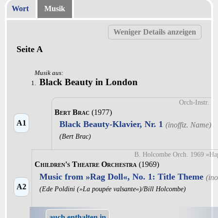
Wort
Musik
Seite A
Musik aus:
Black Beauty in London
1.
Orch-Instr.
Bert Brac
(1977)
A1
Black Beauty-Klavier, Nr. 1
(Bert Brac)
B. Holcombe Orch. 1969 »Ha
Children's Theatre Orchestra
(1969)
Music from »Rag Doll«, No. 1: Title Theme
A2
(Ede Poldini (»La poupée valsante«)/Bill Holcombe)
auch enthalten in