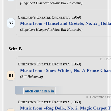
(Engelbert Humperdinck/arr. Bill Holcombe)
Children's Theatre Orchestra
(1969)
A7
Music from »Hansel and Gretel«, No. 2: „Holla
(Engelbert Humperdinck/arr. Bill Holcombe)
Seite B
B. Hol
Children's Theatre Orchestra
(1969)
Music from »Snow White«, No. 7: Prince Char
B1
(Bill Holcombe)
auch enthalten in
B. Holcombe Orc
Children's Theatre Orchestra
(1969)
Music from »Rag Doll«, No. 2. Magic Carpet 