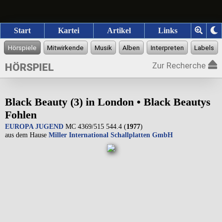
Start
Kartei
Artikel
Links
Zur Recherche
HÖRSPIEL
Black Beauty (3) in London • Black Beautys
Fohlen
EUROPA JUGEND
MC 4369/515 544.4 (
1977
)
aus dem Hause
Miller International Schallplatten GmbH