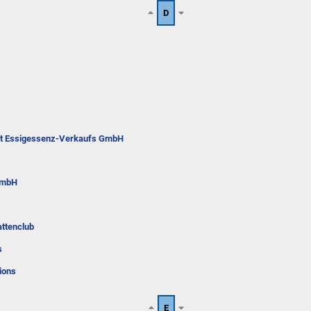
D
dt Essigessenz-Verkaufs GmbH
GmbH
attenclub
s
ions
E