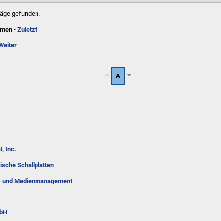
räge gefunden.
amen
•
Zuletzt
Weiter
A
l, Inc.
sche Schallplatten
- und Medienmanagement
mbH