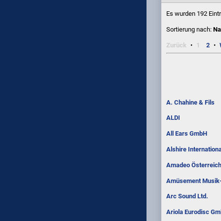
Es wurden 192 Eint
Sortierung nach:
N
Zurück
1
2
A. Chahine & Fils
ALDI
All Ears GmbH
Alshire Internationa
Amadeo Österreichi
Amüsement Musik
Arc Sound Ltd.
Ariola Eurodisc G