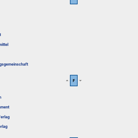
H
ittel
ngsgemeinschaft
F
n
inment
erlag
rlag