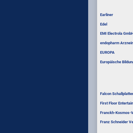
Earliner
Edel
EMI Electrola Gmb
endopharm Arzneim
EUROPA
Europäische Bildu
Falcon Schallplatte
First Floor Enterta
Franckh-Kosmos-V
Franz Schneider Ve