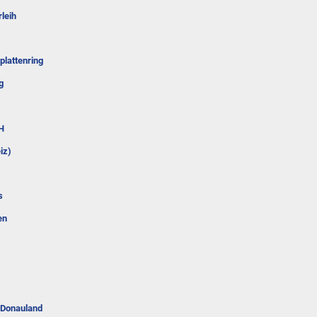
leih
plattenring
g
H
iz)
s
en
 Donauland