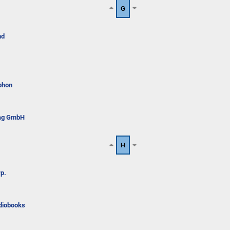
G
nd
phon
lag GmbH
H
p.
diobooks