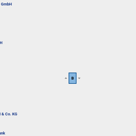
en GmbH
bH
B
 & Co. KG
unk