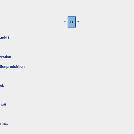
C
 GmbH
ration
attenproduktion
ieb
GmbH
 Inc.