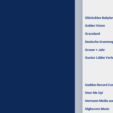
Glücksklee Babyla
Golden Vision
Graceland
Deutsche Grammo
Gruner + Jahr
Gustav Lübbe Ver
Haddon Record Cor
Hear Me Up!
Hermann Media au
Highscore Music