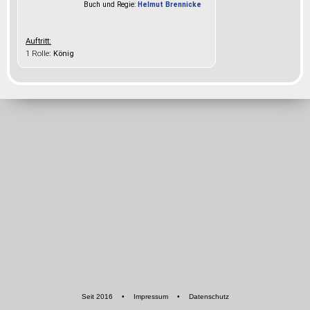
Buch und Regie:
Helmut Brennicke
Auftritt:
1 Rolle
: König
Seit 2016
•
Impressum
•
Datenschutz