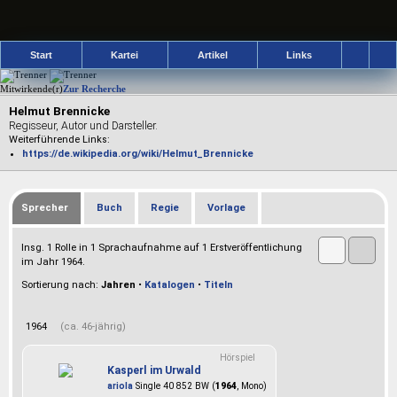
Start
Kartei
Artikel
Links
Mitwirkende(r)
Zur Recherche
Helmut Brennicke
Regisseur, Autor und Darsteller.
Weiterführende Links:
https://de.wikipedia.org/wiki/Helmut_Brennicke
Sprecher
Buch
Regie
Vorlage
Insg. 1 Rolle in 1 Sprachaufnahme auf 1 Erstveröffentlichung
im Jahr 1964.
Sortierung nach:
Jahren
•
Katalogen
•
Titeln
1964
(ca. 46-jährig)
Hörspiel
Kasperl im Urwald
ariola
Single 40 852 BW (
1964
, Mono)