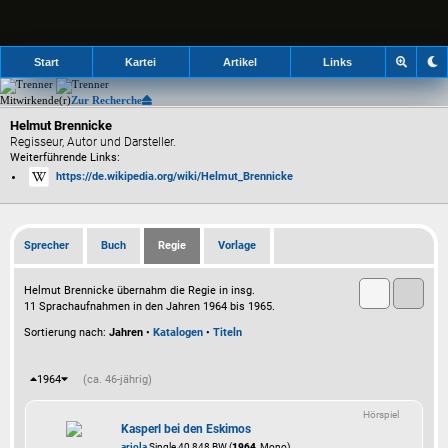
Start
Kartei
Artikel
Links
Mitwirkende(r)
Zur Recherche
Helmut Brennicke
Regisseur, Autor und Darsteller.
Weiterführende Links:
https://de.wikipedia.org/wiki/Helmut_Brennicke
Sprecher
Buch
Regie
Vorlage
Helmut Brennicke übernahm die Regie in insg.
11 Sprachaufnahmen in den Jahren 1964 bis 1965.
Sortierung nach:
Jahren
•
Katalogen
•
Titeln
1964
(ca. 46-jährig)
Hörspiel
Kasperl bei den Eskimos
ariola
Single 40 848 BW (
1964
, Mono)