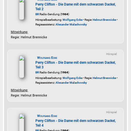
Perry Clifton - Die Dame mit dem schwarzen Dackel,
Teil 2
BR
Radio-Sendung (
1964
)
Hörspielbearbeitung:
Wolfgang Ecke
• Regie:
Helmut Brennicke
•
Regieassistenz:
Alexander Malachovsky
Mitwirkung:
Regie: Helmut Brennicke
Hörspiel
Wolfgang Ecke
Perry Clifton - Die Dame mit dem schwarzen Dackel,
Teil 3
BR
Radio-Sendung (
1964
)
Hörspielbearbeitung:
Wolfgang Ecke
• Regie:
Helmut Brennicke
•
Regieassistenz:
Alexander Malachovsky
Mitwirkung:
Regie: Helmut Brennicke
Hörspiel
Wolfgang Ecke
Perry Clifton - Die Dame mit dem schwarzen Dackel,
Teil 4
BR
Radio-Sendung (
1964
)