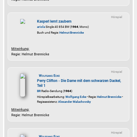
Hörspiel
Kasperl lernt zaubern
ariola
Single 40 854 BW (
1964
, Mono)
Buch und Regie:
Helmut Brennicke
Mitwirkung:
Regie: Helmut Brennicke
Hörspiel
Wolfgang Ecke
Perry Clifton - Die Dame mit dem schwarzen Dackel,
Teil 1
BR
Radio-Sendung (
1964
)
Hörspielbearbeitung:
Wolfgang Ecke
• Regie:
Helmut Brennicke
•
Regieassistenz:
Alexander Malachovsky
Mitwirkung:
Regie: Helmut Brennicke
Hörspiel
Wolfgang Ecke