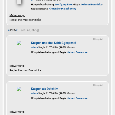
Hörspielbearbeitung:
Wolfgang Ecke
• Regie:
Helmut Brennicke
•
Regieassistenz:
Alexander Malachovsky
Mitwirkung:
Regie: Helmut Brennicke
1965
(ca. 47-jährig)
Hörspiel
Kasperl und das Schloßgespenst
ariola
Single 41 708 BW (
1965
, Mono)
Hörspielbearbeitung und Regie:
Helmut Brennicke
Mitwirkung:
Regie: Helmut Brennicke
Hörspiel
Kasperl als Detektiv
ariola
Single 41 710 BW (
1965
, Mono)
Hörspielbearbeitung und Regie:
Helmut Brennicke
Mitwirkung: