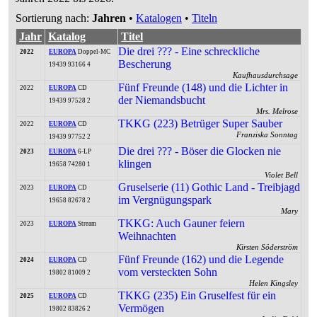
Sortierung nach:
Jahren
•
Katalogen
•
Titeln
Jahr
Katalog
Titel
Die drei ??? - Eine schreckliche
2022
EUROPA
Doppel-MC
Bescherung
19439 93166 4
Kaufhausdurchsage
Fünf Freunde (148) und die Lichter in
2022
EUROPA
CD
der Niemandsbucht
19439 97528 2
Mrs. Melrose
TKKG (223) Betrüger Super Sauber
2022
EUROPA
CD
Franziska Sonntag
19439 97752 2
Die drei ??? - Böser die Glocken nie
2023
EUROPA
6-LP
klingen
19658 74280 1
Violet Bell
Gruselserie (11) Gothic Land - Treibjagd
2023
EUROPA
CD
im Vergnügungspark
19658 82678 2
Mary
TKKG: Auch Gauner feiern
2023
EUROPA
Stream
Weihnachten
Kirsten Söderström
Fünf Freunde (162) und die Legende
2024
EUROPA
CD
vom versteckten Sohn
19802 81009 2
Helen Kingsley
TKKG (235) Ein Gruselfest für ein
2025
EUROPA
CD
Vermögen
19802 83826 2