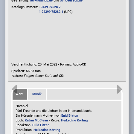
Gestaltung:
www.kbundb.de
und
Schoedsack.de
Katalognummern:
19439 97528 2
1 94399 75282 1
(UPC)
Veröffentlichung: 20. Mai 2022
•
Format: Audio-CD
Spielzeit:
56:53 min.
Weitere Folgen dieser Serie auf CD:
Wort
Musik
Hörspiel
Fünf Freunde und die Lichter in der Niemandsbucht
Ein Hörspiel nach Motiven von
Enid Blyton
Buch:
Katrin McClean
• Regie:
Heikedine Körting
Redaktion:
Hilla Fitzen
Produktion:
Heikedine Körting