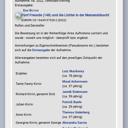
Aufnahme:
ca. 2022, Tonstudio Körting
Erstausgabe:
Enid Blyton
Fünf Freunde (148) und die Lichter in der Niemandsbucht
EUROPA CD 19439 97528 2 (2022)
Rollen und Darsteller
Die Besetzung ist in der
Reihenfolge ihres Auftretens
sortiert und
wurde - soweit uns möglich -
überprüft bzw. ergänzt
.
Anmerkungen zu Eigenschreibweisen (Pseudonyme etc.) beziehen
sich auf die
Erstausgabe
der Aufnahme
.
Altersangaben beziehen sich auf den jeweiligen
Zeitpunkt der
Aufnahme
.
Lutz Mackensy
Erzähler
(ca. 78‑jährig)
Maud Ackermann
Tante Fanny Kirrin
(ca. 57‑jährig)
Jannik Endemann
Richard Kirrin, genannt Dick
(ca. 39‑jährig)
Patrick Baehr
Julian Kirrin
(ca. 29‑jährig)
Theresa Underberg
Anne Kirrin
(ca. 37‑jährig)
Georgina Kirrin, genannt George
Alexandra Garcia