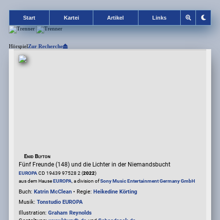
Start
Kartei
Artikel
Links
Hörspiel
Zur Recherche
Enid Blyton
Fünf Freunde (148) und die Lichter in der Niemandsbucht
EUROPA
CD 19439 97528 2 (
2022
)
aus dem Hause
EUROPA
, a division of
Sony Music Entertainment Germany GmbH
Buch:
Katrin McClean
• Regie:
Heikedine Körting
Musik:
Tonstudio EUROPA
Illustration:
Graham Reynolds