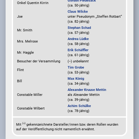
Gordon Piedesack
Onkel Quentin Kirrin
(ca. 50‑jährig)
Claus Wilcke
Joe
unter Pseudonym
„Steffen Rotbart“
(ca. 82‑jährig)
Stephan Schad
Mr. Smith
(ca. 57‑jährig)
Andrea Lüdke
Mrs. Melrose
(ca. 58‑jährig)
Erik Schäffler
Mr. Haggle
(ca. 61‑jährig)
Besucher der Versammlung
(--)
unbekannt
Tim Grobe
Flint
(ca. 53‑jährig)
Max König
Bill
(ca. 34‑jährig)
Alexander Kruuse Mettin
Constable Miller
als
Alexander Mettin
(ca. 39‑jährig)
Achim Schülke
Constable Wilbert
(ca. 78‑jährig)
(--)
Mit
gekennzeichnete Darsteller/innen bzw. deren Rollen wurden
auf der Veröffentlichung nicht namentlich erwähnt.