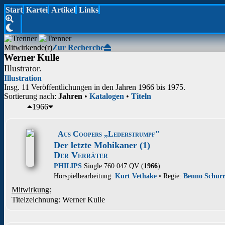
Start
Kartei
Artikel
Links
Mitwirkende(r)
Zur Recherche
Werner Kulle
Illustrator.
Illustration
Insg. 11 Veröffentlichungen in den Jahren 1966 bis 1975.
Sortierung nach:
Jahren
•
Katalogen
•
Titeln
1966
Aus Coopers „Lederstrumpf"
Der letzte Mohikaner (1)
Der Verräter
PHILIPS
Single 760 047 QV (
1966
)
Hörspielbearbeitung:
Kurt Vethake
• Regie:
Benno Schur
Mitwirkung:
Titelzeichnung: Werner Kulle