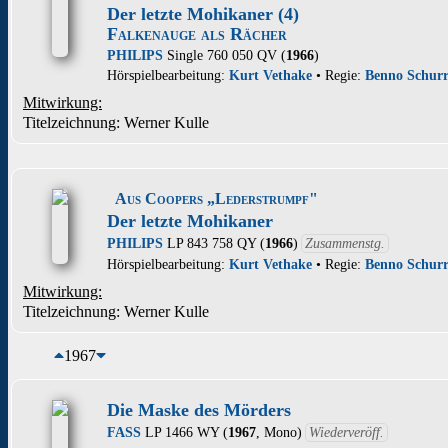
Der letzte Mohikaner (4)
Falkenauge als Rächer
PHILIPS
Single 760 050 QV (
1966
)
Hörspielbearbeitung:
Kurt Vethake
• Regie:
Benno Schur
Mitwirkung:
Titelzeichnung: Werner Kulle
Aus Coopers „Lederstrumpf"
Der letzte Mohikaner
PHILIPS
LP 843 758 QY (
1966
)
Zusammenstg.
Hörspielbearbeitung:
Kurt Vethake
• Regie:
Benno Schur
Mitwirkung:
Titelzeichnung: Werner Kulle
1967
Die Maske des Mörders
FASS
LP 1466 WY (
1967
, Mono)
Wiederveröff.