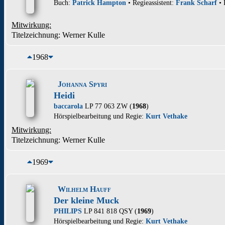
Buch:
Patrick Hampton
• Regieassistent:
Frank Scharf
• 
Mitwirkung:
Titelzeichnung: Werner Kulle
1968
Johanna Spyri
Heidi
baccarola
LP 77 063 ZW (
1968
)
Hörspielbearbeitung und Regie:
Kurt Vethake
Mitwirkung:
Titelzeichnung: Werner Kulle
1969
Wilhelm Hauff
Der kleine Muck
PHILIPS
LP 841 818 QSY (
1969
)
Hörspielbearbeitung und Regie:
Kurt Vethake