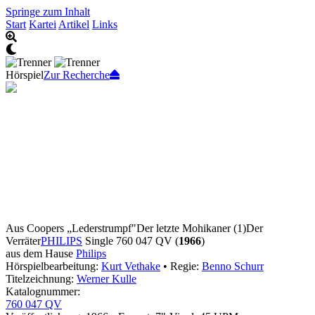
Springe zum Inhalt
Start
Kartei
Artikel
Links
Hörspiel
Zur Recherche
Aus Coopers „Lederstrumpf"
Der letzte Mohikaner (1)
Der
Verräter
PHILIPS
Single 760 047 QV (
1966
)
aus dem Hause
Philips
Hörspielbearbeitung:
Kurt Vethake
• Regie:
Benno Schurr
Titelzeichnung:
Werner Kulle
Katalognummer:
760 047 QV