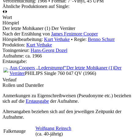
Veröffentlichung: 1966
•
Format: 7"-Vinyl, 45 UPM
Ähnliche Produktionen auf Single:
Wort
Hörspiel
Der letzte Mohikaner (1) Der Verräter
Nach der Erzählung von
James Fenimore Cooper
Hörspielbearbeitung:
Kurt Vethake
• Regie:
Benno Schurr
Produktion:
Kurt Vethake
Toningenieur:
Hans-Georg Dozel
Aufnahme:
ca. 1966
Erstausgabe:
Aus Coopers „Lederstrumpf"
Der letzte Mohikaner (1)
Der
Verräter
PHILIPS Single 760 047 QV (1966)
Verlauf
Rollen und Darsteller
Anmerkungen zu Eigenschreibweisen (Pseudonyme etc.) beziehen
sich auf die
Erstausgabe
der Aufnahme
.
Altersangaben beziehen sich auf den jeweiligen
Zeitpunkt der
Aufnahme
.
Wolfgang Reinsch
Falkenauge
(ca. 40‑jährig)