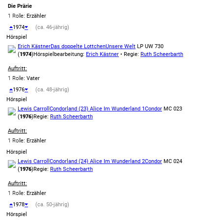
Die Prärie
1 Rolle
: Erzähler
1974
(ca. 46-jährig)
Hörspiel
Erich Kästner
Das doppelte Lottchen
Unsere Welt
LP UW 730
(
1974
)
Hörspielbearbeitung:
Erich Kästner
• Regie:
Ruth Scheerbarth
Auftritt:
1 Rolle
: Vater
1976
(ca. 48-jährig)
Hörspiel
Lewis Carroll
Condorland (23) Alice Im Wunderland 1
Condor
MC 023
(
1976
)
Regie:
Ruth Scheerbarth
Auftritt:
1 Rolle
: Erzähler
Hörspiel
Lewis Carroll
Condorland (24) Alice Im Wunderland 2
Condor
MC 024
(
1976
)
Regie:
Ruth Scheerbarth
Auftritt:
1 Rolle
: Erzähler
1978
(ca. 50-jährig)
Hörspiel