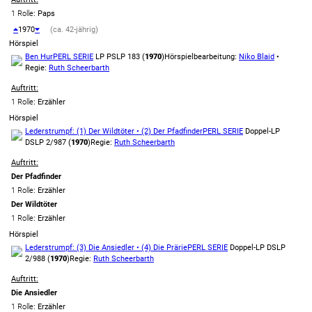
1 Rolle
: Paps
1970
(ca. 42-jährig)
Hörspiel
Ben Hur
PERL SERIE
LP PSLP 183 (
1970
)
Hörspielbearbeitung:
Niko Blaid
•
Regie:
Ruth Scheerbarth
Auftritt:
1 Rolle
: Erzähler
Hörspiel
Lederstrumpf: (1) Der Wildtöter • (2) Der Pfadfinder
PERL SERIE
Doppel-LP
DSLP 2/987 (
1970
)
Regie:
Ruth Scheerbarth
Auftritt:
Der Pfadfinder
1 Rolle
: Erzähler
Der Wildtöter
1 Rolle
: Erzähler
Hörspiel
Lederstrumpf: (3) Die Ansiedler • (4) Die Prärie
PERL SERIE
Doppel-LP DSLP
2/988 (
1970
)
Regie:
Ruth Scheerbarth
Auftritt:
Die Ansiedler
1 Rolle
: Erzähler