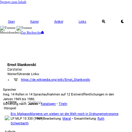
Springe zum Inhalt
Start
Kartei
Artikel
Links
Mitwirkende(r)
Zur Recherche
Ernst Stankovski
Darsteller.
Weiterführende Links:
https://de.wikipedia.org/wiki/Ernst_Stankovski
Sprecher
Insg. 14 Rollen in 14 Sprachaufnahmen auf 12 Erstveröffentlichungen in den
Jahren 1969 bis 1980.
1969
(ca. 41-jährig)
Sortierung nach:
Jahren
•
Katalogen
•
Titeln
Hörspiel
Eric Malpass
Morgens um sieben ist die Welt noch in Ordnung
metronome
LP MLP 15 330 (
1969
)
Bearbeitung:
Maral
• Gesamtleitung:
Ruth
Scheerbarth
Auftritt: