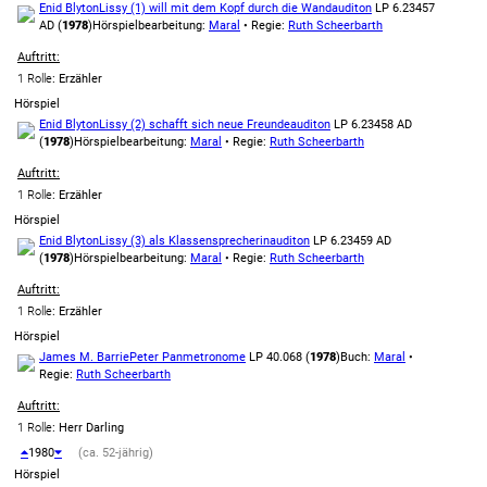
Enid Blyton
Lissy (1) will mit dem Kopf durch die Wand
auditon
LP 6.23457
AD (
1978
)
Hörspielbearbeitung:
Maral
• Regie:
Ruth Scheerbarth
Auftritt:
1 Rolle
: Erzähler
Hörspiel
Enid Blyton
Lissy (2) schafft sich neue Freunde
auditon
LP 6.23458 AD
(
1978
)
Hörspielbearbeitung:
Maral
• Regie:
Ruth Scheerbarth
Auftritt:
1 Rolle
: Erzähler
Hörspiel
Enid Blyton
Lissy (3) als Klassensprecherin
auditon
LP 6.23459 AD
(
1978
)
Hörspielbearbeitung:
Maral
• Regie:
Ruth Scheerbarth
Auftritt:
1 Rolle
: Erzähler
Hörspiel
James M. Barrie
Peter Pan
metronome
LP 40.068 (
1978
)
Buch:
Maral
•
Regie:
Ruth Scheerbarth
Auftritt:
1 Rolle
: Herr Darling
1980
(ca. 52-jährig)
Hörspiel