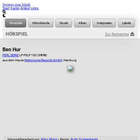
Springe zum Inhalt
Start
Kartei
Artikel
Links
HÖRSPIEL
Zur Recherche
Ben Hur
PERL SERIE
LP PSLP 183 (
1970
)
aus dem Hause
Metronome Records GmbH
, Hamburg
Hörspielbearbeitung:
Niko Blaid
• Regie:
Ruth Scheerbarth