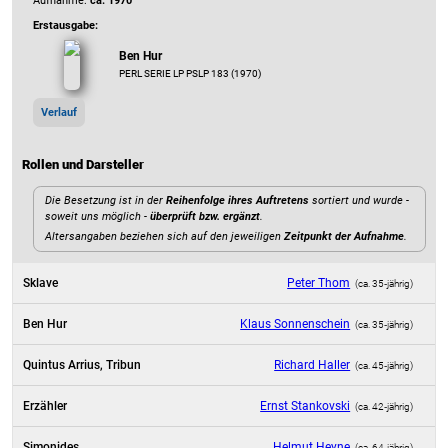
Aufnahme:
ca. 1970
Erstausgabe:
Ben Hur
PERL SERIE LP PSLP 183 (1970)
Verlauf
Rollen und Darsteller
Die Besetzung ist in der
Reihenfolge ihres Auftretens
sortiert und wurde -
soweit uns möglich -
überprüft bzw. ergänzt
.
Altersangaben beziehen sich auf den jeweiligen
Zeitpunkt der Aufnahme
.
Sklave
Peter Thom
(ca. 35‑jährig)
Ben Hur
Klaus Sonnenschein
(ca. 35‑jährig)
Quintus Arrius, Tribun
Richard Haller
(ca. 45‑jährig)
Erzähler
Ernst Stankovski
(ca. 42‑jährig)
Simonides
Helmut Heyne
(ca. 64‑jährig)