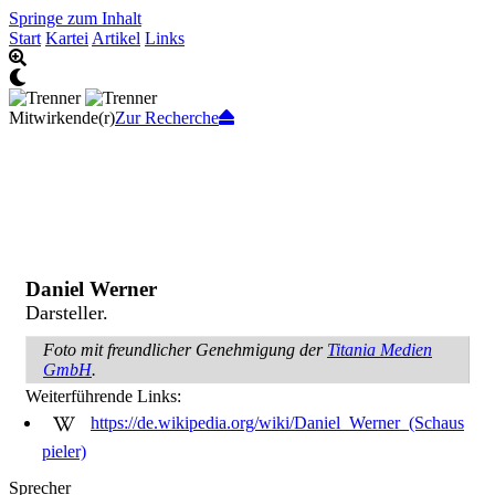
Springe zum Inhalt
Start
Kartei
Artikel
Links
Mitwirkende(r)
Zur Recherche
Daniel Werner
Darsteller.
Foto mit freundlicher Genehmigung der
Titania Medien
GmbH
.
Weiterführende Links:
https://de.wikipedia.org/wiki/Daniel_Werner_(Schaus
pieler)
Sprecher