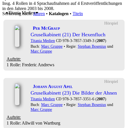
Insg. 4 Rollen in 4 Sprachaufnahmen auf 4 Erstveröffentlichungen
in den Jahren 2003 bis 2008.
Titania Medien
Sortierung nach:
Jahren
•
Katalogen
•
Titeln
Hörspiel
Per McGraup
Gruselkabinett (21) Der Hexenfluch
Titania Medien
CD 978-3-7857-3349-3 (
2007
)
Buch:
Marc Gruppe
• Regie:
Stephan Bosenius
und
Marc Gruppe
Auftritt:
1 Rolle
: Frederic Andrews
Hörspiel
Johann August Apel
Gruselkabinett (23) Die Bilder der Ahnen
Titania Medien
CD 978-3-7857-3351-6 (
2007
)
Buch:
Marc Gruppe
• Regie:
Stephan Bosenius
und
Marc Gruppe
Auftritt:
1 Rolle
: Allwill von Wartburg