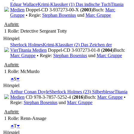
Edgar Wallace
Krimi-Klassiker (1) Das indische Tuch
Titania
Medien
Doppel-CD 3-937273-00-X (
2003
)
Buch:
Marc
Gruppe
• Regie:
Stephan Bosenius
und
Marc Gruppe
Auftritt:
1 Rolle
: Detective Sergeant Totty
Hörspiel
Sherlock Holmes
Krimi-Klassiker (2) Das Zeichen der
Vier
Titania Medien
Doppel-CD 3-937273-01-8 (
2004
)
Buch:
Marc Gruppe
• Regie:
Stephan Bosenius
und
Marc Gruppe
Auftritt:
1 Rolle
: McMurdo
S
Hörspiel
Arthur Conan Doyle
Sherlock Holmes (23) Silberblesse
Titania
Medien
CD 978-3-7857-5252-4 (
2016
)
Buch:
Marc Gruppe
•
Regie:
Stephan Bosenius
und
Marc Gruppe
Auftritt:
1 Rolle
: Renn-Ansage
T
Hörspiel