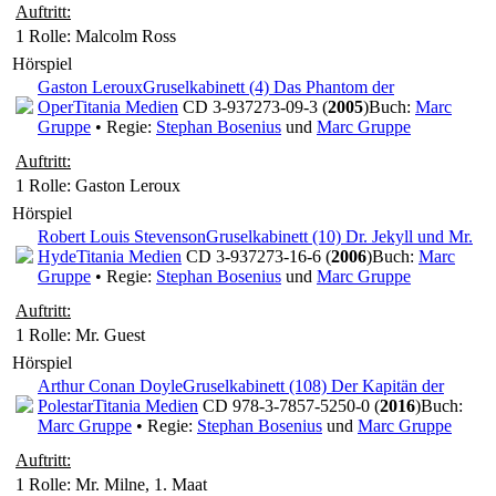
Auftritt:
1 Rolle
: Malcolm Ross
Hörspiel
Gaston Leroux
Gruselkabinett (4) Das Phantom der
Oper
Titania Medien
CD 3-937273-09-3 (
2005
)
Buch:
Marc
Gruppe
• Regie:
Stephan Bosenius
und
Marc Gruppe
Auftritt:
1 Rolle
: Gaston Leroux
Hörspiel
Robert Louis Stevenson
Gruselkabinett (10) Dr. Jekyll und Mr.
Hyde
Titania Medien
CD 3-937273-16-6 (
2006
)
Buch:
Marc
Gruppe
• Regie:
Stephan Bosenius
und
Marc Gruppe
Auftritt:
1 Rolle
: Mr. Guest
Hörspiel
Arthur Conan Doyle
Gruselkabinett (108) Der Kapitän der
Polestar
Titania Medien
CD 978-3-7857-5250-0 (
2016
)
Buch:
Marc Gruppe
• Regie:
Stephan Bosenius
und
Marc Gruppe
Auftritt:
1 Rolle
: Mr. Milne, 1. Maat