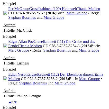
Hörspiel
Per McGraup
Gruselkabinett (109) Heimweh
Titania Medien
CD 978-3-7857-5251-7 (
2016
)
Buch:
Marc Gruppe
• Regie:
Stephan Bosenius
und
Marc Gruppe
Auftritt:
1 Rolle
: Mr. Chick
Hörspiel
Edgar Allan Poe
Gruselkabinett (111) Die Grube und das
Pendel
Titania Medien
CD 978-3-7857-5254-8 (
2016
)
Buch:
Marc Gruppe
• Regie:
Stephan Bosenius
und
Marc Gruppe
Auftritt:
1 Rolle
: Luchesi
Hörspiel
Edith Nesbit
Gruselkabinett (112) Der Ebenholzrahmen
Titania
Medien
CD 978-3-7857-5256-2 (
2016
)
Buch:
Marc Gruppe
•
Regie:
Stephan Bosenius
und
Marc Gruppe
Auftritt:
1 Rolle
: Philipp Devigne
K
Hörspiel