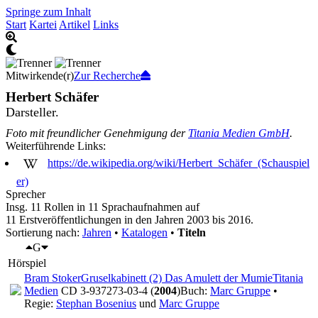
Springe zum Inhalt
Start
Kartei
Artikel
Links
Mitwirkende(r)
Zur Recherche
Herbert Schäfer
Darsteller.
Foto mit freundlicher Genehmigung der
Titania Medien GmbH
.
Weiterführende Links:
https://de.wikipedia.org/wiki/Herbert_Schäfer_(Schauspiel
er)
Sprecher
Insg. 11 Rollen in 11 Sprachaufnahmen auf
11 Erstveröffentlichungen in den Jahren 2003 bis 2016.
Sortierung nach:
Jahren
•
Katalogen
•
Titeln
G
Hörspiel
Bram Stoker
Gruselkabinett (2) Das Amulett der Mumie
Titania
Medien
CD 3-937273-03-4 (
2004
)
Buch:
Marc Gruppe
•
Regie:
Stephan Bosenius
und
Marc Gruppe