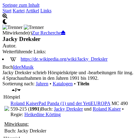
Springe zum Inhalt
Start
Kartei
Artikel
Links
Mitwirkende(r)
Zur Recherche
Jacky Dreksler
Autor.
Weiterführende Links:
https://de.wikipedia.org/wiki/Jacky_Dreksler
Buch
Idee
Musik
Jacky Dreksler schrieb Hörspielskripte und -bearbeitungen für insg.
4 Sprachaufnahmen in den Jahren 1991 bis 1992.
Sortierung nach:
Jahren
•
Katalogen
•
Titeln
P
Hörspiel
Roland Kaiser
Pad Panda (1) und der Yeti
EUROPA
MC 490
559-215 (
1991
)
Buch:
Jacky Dreksler
und
Roland Kaiser
•
Regie:
Heikedine Körting
Mitwirkung:
Buch: Jacky Dreksler