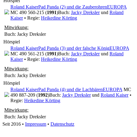
Hörspiel
Roland Kaiser
Pad Panda (2) und die Zauberohren
EUROPA
MC 490 560-215 (
1991
)
Buch:
Jacky Dreksler
und
Roland
Kaiser
• Regie:
Heikedine Körting
Mitwirkung:
Buch: Jacky Dreksler
Hörspiel
Roland Kaiser
Pad Panda (3) und der falsche König
EUROPA
MC 490 561-215 (
1991
)
Buch:
Jacky Dreksler
und
Roland
Kaiser
• Regie:
Heikedine Körting
Mitwirkung:
Buch: Jacky Dreksler
Hörspiel
Roland Kaiser
Pad Panda (4) und die Lachbären
EUROPA
MC
490 887-209 (
1992
)
Buch:
Jacky Dreksler
und
Roland Kaiser
•
Regie:
Heikedine Körting
Mitwirkung:
Buch: Jacky Dreksler
Seit 2016
•
Impressum
•
Datenschutz