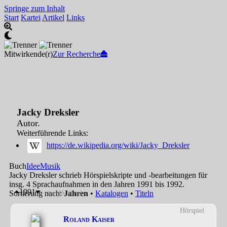
Springe zum Inhalt
Start
Kartei
Artikel
Links
Mitwirkende(r)
Zur Recherche
Jacky Dreksler
Autor.
Weiterführende Links:
https://de.wikipedia.org/wiki/Jacky_Dreksler
Buch
Idee
Musik
Jacky Dreksler schrieb Hörspielskripte und -bearbeitungen für
insg. 4 Sprachaufnahmen in den Jahren 1991 bis 1992.
1991
Sortierung nach:
Jahren
•
Katalogen
•
Titeln
(ca. 45-jährig)
Hörspiel
Roland Kaiser