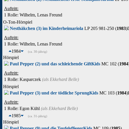
Auftritt:
1 Rolle
: Wilhelm, Lenas Freund
O-Ton-Hörspiel
Nesthäkchen (3) im Kinderheim
ariola
LP 205 981-250 (
1983
)
Auftritt:
1 Rolle
: Wilhelm, Lenas Freund
1984
(ca. 30-jährig)
Hörspiel
Paul Pepper (2) und das schleichende Gift
Kids
MC 102 (
1984
Auftritt:
1 Rolle
: Kasparczek
(als
Ekkehard Belle
)
Hörspiel
Paul Pepper (3) und der tödliche Sprung
Kids
MC 103 (
1984
)
Auftritt:
1 Rolle
: Egon Kühl
(als
Ekkehard Belle
)
1985
(ca. 31-jährig)
Hörspiel
Paul Pepper (9) und die Teufelsflieger
Kids
MC 109 (
1985
)