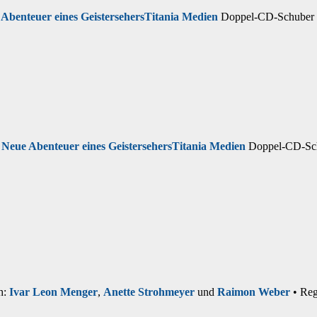
 Abenteuer eines Geistersehers
Titania Medien
Doppel-CD-Schuber 
 Neue Abenteuer eines Geistersehers
Titania Medien
Doppel-CD-Sch
h:
Ivar Leon Menger
,
Anette Strohmeyer
und
Raimon Weber
• Reg