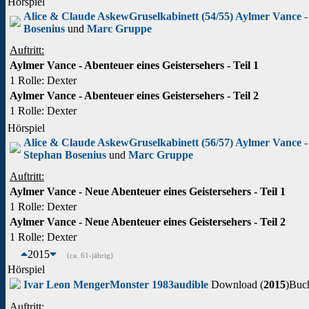
Hörspiel
Alice & Claude Askew
Gruselkabinett (54/55) Aylmer Vance -
Bosenius
und
Marc Gruppe
Auftritt:
Aylmer Vance - Abenteuer eines Geistersehers - Teil 1
1 Rolle
: Dexter
Aylmer Vance - Abenteuer eines Geistersehers - Teil 2
1 Rolle
: Dexter
Hörspiel
Alice & Claude Askew
Gruselkabinett (56/57) Aylmer Vance -
Stephan Bosenius
und
Marc Gruppe
Auftritt:
Aylmer Vance - Neue Abenteuer eines Geistersehers - Teil 1
1 Rolle
: Dexter
Aylmer Vance - Neue Abenteuer eines Geistersehers - Teil 2
1 Rolle
: Dexter
2015
(ca. 61-jährig)
Hörspiel
Ivar Leon Menger
Monster 1983
audible
Download (
2015
)
Buc
Auftritt: