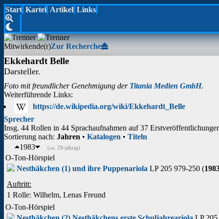
Start
Kartei
Artikel
Links
Mitwirkende(r)
Zur Recherche
Ekkehardt Belle
Darsteller.
Foto mit freundlicher Genehmigung der
Titania Medien GmbH
.
Weiterführende Links:
https://de.wikipedia.org/wiki/Ekkehardt_Belle
Sprecher
Insg. 44 Rollen in 44 Sprachaufnahmen auf 37 Erstveröffentlichungen
Sortierung nach:
Jahren
•
Katalogen
•
Titeln
1983
(ca. 29-jährig)
O-Ton-Hörspiel
Nesthäkchen (1) und ihre Puppen
ariola
LP 205 979-250 (
198
Auftritt:
1 Rolle
: Wilhelm, Lenas Freund
O-Ton-Hörspiel
Nesthäkchen (2) Nesthäkchens erste Schuljahre
ariola
LP 205 