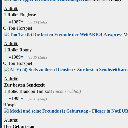
Auftritt:
1 Rolle
: Fluglotse
1987
(ca. 33-jährig)
O-Ton-Hörspiel
Tao Tao (9) Die besten Freunde der Welt
ARIOLA express
MC
Auftritt:
1 Rolle
: Ronny
1989
(ca. 35-jährig)
O-Ton-Hörspiel
ALF (24) Stets zu ihren Diensten • Zur besten Sendezeit
Karus
Auftritt:
Zur besten Sendezeit
1 Rolle
: Brandon Tartikoff
(nicht erwähnt)
1995
(ca. 41-jährig)
Hörspiel
Mecki und seine Freunde (1) Geburtstag • Flieger in Not
EUR
Auftritt:
Der Geburtstag