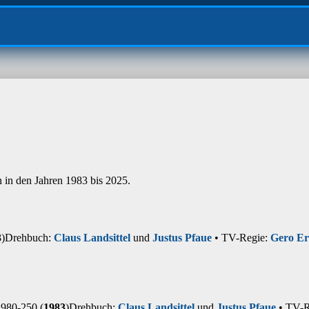
 in den Jahren 1983 bis 2025.
3
)
Drehbuch:
Claus Landsittel
und
Justus Pfaue
• TV-Regie:
Gero Er
980-250 (
1983
)
Drehbuch:
Claus Landsittel
und
Justus Pfaue
• TV-R