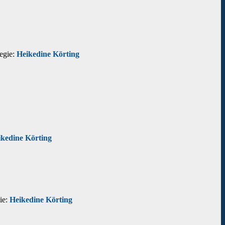
egie:
Heikedine Körting
ikedine Körting
ie:
Heikedine Körting