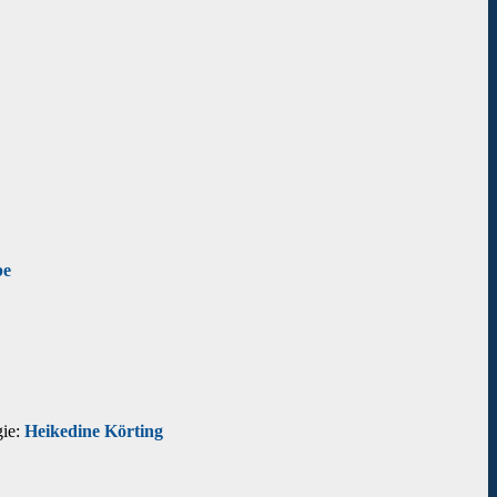
be
ie:
Heikedine Körting