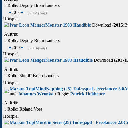
1 Rolle
: Deputy Brian Landers
2016
(ca. 62-jährig)
Hörspiel
Ivar Leon Menger
Monster 1983 II
audible
Download (
2016
)
B
Auftritt:
1 Rolle
: Deputy Brian Landers
2017
(ca. 63-jährig)
Hörspiel
Ivar Leon Menger
Monster 1983 III
audible
Download (
2017
)
Auftritt:
1 Rolle
: Sheriff Brian Landers
Hörspiel
Markus Topf
MindNapping (25) Todesspiel - Freelancer 3.0
A
und
Johannes Wronka
• Regie:
Patrick Holtheuer
Auftritt:
1 Rolle
: Roland Voss
Hörspiel
Markus Topf
Mord in Serie (25) Todesjagd - Freelancer 2.0
C