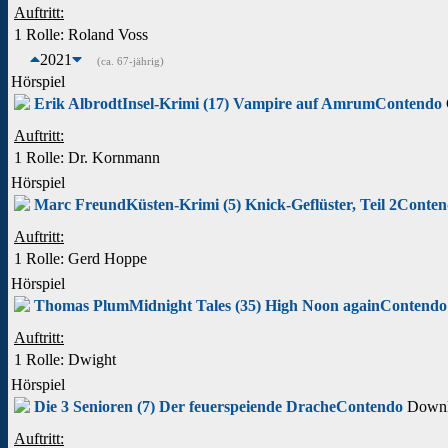
Auftritt:
1 Rolle
: Roland Voss
2021
(ca. 67-jährig)
Hörspiel
Erik Albrodt
Insel-Krimi (17) Vampire auf Amrum
Contendo
Auftritt:
1 Rolle
: Dr. Kornmann
Hörspiel
Marc Freund
Küsten-Krimi (5) Knick-Geflüster, Teil 2
Conten
Auftritt:
1 Rolle
: Gerd Hoppe
Hörspiel
Thomas Plum
Midnight Tales (35) High Noon again
Contendo
Auftritt:
1 Rolle
: Dwight
Hörspiel
Die 3 Senioren (7) Der feuerspeiende Drache
Contendo
Downlo
Auftritt: