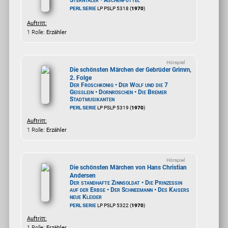
Sterntaler • Aschenputtel
PERL SERIE
LP PSLP 5318 (
1970
)
Auftritt:
1 Rolle
: Erzähler
Hörspiel
Die schönsten Märchen der Gebrüder Grimm,
2. Folge
Der Froschkönig • Der Wolf und die 7
Geißlein • Dornröschen • Die Bremer
Stadtmusikanten
PERL SERIE
LP PSLP 5319 (
1970
)
Auftritt:
1 Rolle
: Erzähler
Hörspiel
Die schönsten Märchen von Hans Christian
Andersen
Der standhafte Zinnsoldat • Die Prinzessin
auf der Erbse • Der Schneemann • Des Kaisers
neue Kleider
PERL SERIE
LP PSLP 5322 (
1970
)
Auftritt:
1 Rolle
: Erzähler