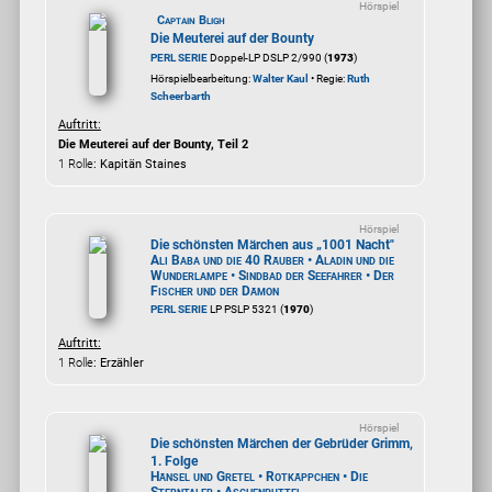
Hörspiel
Captain Bligh
Die Meuterei auf der Bounty
PERL SERIE
Doppel-LP DSLP 2/990 (
1973
)
Hörspielbearbeitung:
Walter Kaul
• Regie:
Ruth
Scheerbarth
Auftritt:
Die Meuterei auf der Bounty, Teil 2
1 Rolle
: Kapitän Staines
Hörspiel
Die schönsten Märchen aus „1001 Nacht"
Ali Baba und die 40 Räuber • Aladin und die
Wunderlampe • Sindbad der Seefahrer • Der
Fischer und der Dämon
PERL SERIE
LP PSLP 5321 (
1970
)
Auftritt:
1 Rolle
: Erzähler
Hörspiel
Die schönsten Märchen der Gebrüder Grimm,
1. Folge
Hänsel und Gretel • Rotkäppchen • Die