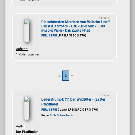
Hörspiel
Die schönsten Märchen von Wilhelm Hauff
Der Kalif Storch • Der kleine Muck • Der
falsche Prinz • Der Zwerg Nase
PERL SERIE
LP PSLP 5320 (
1970
)
Auftritt:
1 Rolle
: Erzähler
L
Hörspiel
Lederstrumpf: (1) Der Wildtöter • (2) Der
Pfadfinder
PERL SERIE
Doppel-LP DSLP 2/987 (
1970
)
Regie:
Ruth Scheerbarth
Auftritt:
Der Pfadfinder