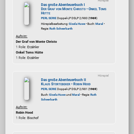
Hörspiel
Das große Abenteuerbuch I
Der Graf von Monte Christo • Onkel Toms
Hütte
PERL SERIE
Doppel-LP DSLP 2/980 (
1969
)
Hörspielbearbeitung:
Gisela Huwe
• Buch:
Maral
•
Regie:
Ruth Scheerbarth
Auftritt:
Der Graf von Monte Christo
1 Rolle
: Erzähler
Onkel Toms Hütte
1 Rolle
: Erzähler
Hörspiel
Das große Abenteuerbuch II
Klaus Störtebeker • Robin Hood
PERL SERIE
Doppel-LP DSLP 2/981 (
1969
)
Buch:
Gisela Huwe
und
Maral
• Regie:
Ruth
Scheerbarth
Auftritt:
Robin Hood
1 Rolle
: Bischof