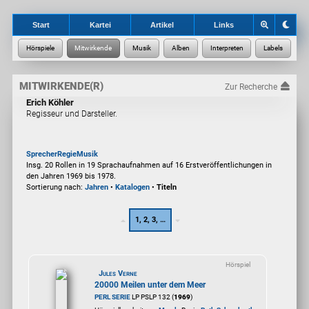
Start
Kartei
Artikel
Links
MITWIRKENDE(R)
Zur Recherche
Erich Köhler
Regisseur und Darsteller.
Sprecher
Regie
Musik
Insg. 20 Rollen in 19 Sprachaufnahmen auf 16 Erstveröffentlichungen in
den Jahren 1969 bis 1978.
Sortierung nach:
Jahren
•
Katalogen
•
Titeln
1, 2, 3, …
Hörspiel
Jules Verne
20000 Meilen unter dem Meer
PERL SERIE
LP PSLP 132 (
1969
)