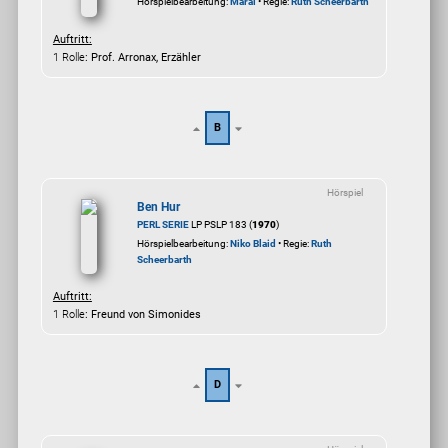
Hörspielbearbeitung:
Maral
• Regie:
Ruth Scheerbarth
Auftritt:
1 Rolle
: Prof. Arronax, Erzähler
B
Hörspiel
Ben Hur
PERL SERIE
LP PSLP 183 (
1970
)
Hörspielbearbeitung:
Niko Blaid
• Regie:
Ruth
Scheerbarth
Auftritt:
1 Rolle
: Freund von Simonides
D