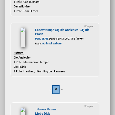
1 Rolle
: Cap Dunham
Der Wildtöter
1 Rolle
: Tom Hutter
Hörspiel
Lederstrumpf: (3) Die Ansiedler • (4) Die
Prärie
PERL SERIE
Doppel-LP DSLP 2/988 (
1970
)
Regie:
Ruth Scheerbarth
Auftritt:
Die Ansiedler
1 Rolle
: Marmaduke Temple
Die Prärie
1 Rolle
: Hartherz, Häuptling der Pawnees
M
Hörspiel
Herman Melville
Moby Dick