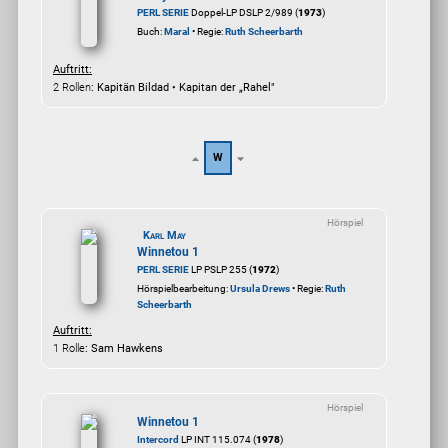
PERL SERIE
Doppel-LP DSLP 2/989 (
1973
)
Buch:
Maral
• Regie:
Ruth Scheerbarth
Auftritt:
2 Rollen
: Kapitän Bildad • Kapitan der „Rahel"
W
Hörspiel
Karl May
Winnetou 1
PERL SERIE
LP PSLP 255 (
1972
)
Hörspielbearbeitung:
Ursula Drews
• Regie:
Ruth
Scheerbarth
Auftritt:
1 Rolle
: Sam Hawkens
Hörspiel
Winnetou 1
Intercord
LP INT 115.074 (
1978
)