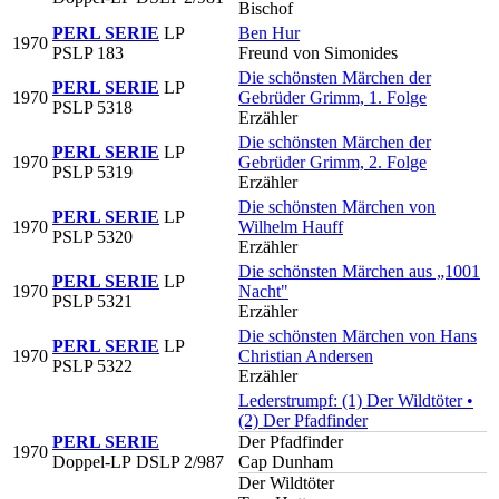
Bischof
PERL SERIE
LP
Ben Hur
1970
PSLP 183
Freund von Simonides
Die schönsten Märchen der
PERL SERIE
LP
1970
Gebrüder Grimm, 1. Folge
PSLP 5318
Erzähler
Die schönsten Märchen der
PERL SERIE
LP
1970
Gebrüder Grimm, 2. Folge
PSLP 5319
Erzähler
Die schönsten Märchen von
PERL SERIE
LP
1970
Wilhelm Hauff
PSLP 5320
Erzähler
Die schönsten Märchen aus „1001
PERL SERIE
LP
1970
Nacht"
PSLP 5321
Erzähler
Die schönsten Märchen von Hans
PERL SERIE
LP
1970
Christian Andersen
PSLP 5322
Erzähler
Lederstrumpf: (1) Der Wildtöter •
(2) Der Pfadfinder
PERL SERIE
Der Pfadfinder
1970
Doppel-LP
DSLP 2/987
Cap Dunham
Der Wildtöter