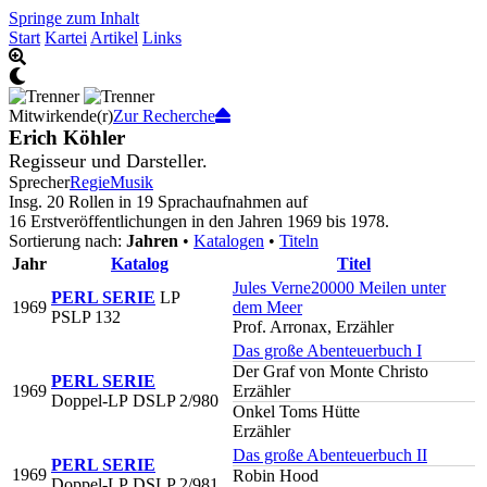
Springe zum Inhalt
Start
Kartei
Artikel
Links
Mitwirkende(r)
Zur Recherche
Erich Köhler
Regisseur und Darsteller.
Sprecher
Regie
Musik
Insg. 20 Rollen in 19 Sprachaufnahmen auf
16 Erstveröffentlichungen in den Jahren 1969 bis 1978.
Sortierung nach:
Jahren
•
Katalogen
•
Titeln
Jahr
Katalog
Titel
Jules Verne
20000 Meilen unter
PERL SERIE
LP
1969
dem Meer
PSLP 132
Prof. Arronax, Erzähler
Das große Abenteuerbuch I
Der Graf von Monte Christo
PERL SERIE
1969
Erzähler
Doppel-LP
DSLP 2/980
Onkel Toms Hütte
Erzähler
Das große Abenteuerbuch II
PERL SERIE
1969
Robin Hood
Doppel-LP
DSLP 2/981