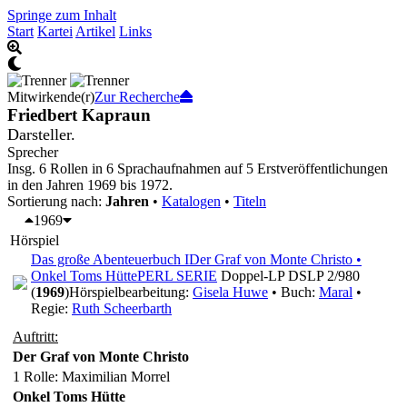
Springe zum Inhalt
Start
Kartei
Artikel
Links
Mitwirkende(r)
Zur Recherche
Friedbert Kapraun
Darsteller.
Sprecher
Insg. 6 Rollen in 6 Sprachaufnahmen auf 5 Erstveröffentlichungen
in den Jahren 1969 bis 1972.
Sortierung nach:
Jahren
•
Katalogen
•
Titeln
1969
Hörspiel
Das große Abenteuerbuch I
Der Graf von Monte Christo •
Onkel Toms Hütte
PERL SERIE
Doppel-LP DSLP 2/980
(
1969
)
Hörspielbearbeitung:
Gisela Huwe
• Buch:
Maral
•
Regie:
Ruth Scheerbarth
Auftritt:
Der Graf von Monte Christo
1 Rolle
: Maximilian Morrel
Onkel Toms Hütte