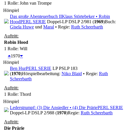
1 Rolle
: John van Trompe
Hörspiel
Das große Abenteuerbuch II
Klaus Störtebeker • Robin
Hood
PERL SERIE
Doppel-LP DSLP 2/981 (
1969
)
Buch:
Gisela Huwe
und
Maral
• Regie:
Ruth Scheerbarth
Auftritt:
Robin Hood
1 Rolle
: Will
1970
Hörspiel
Ben Hur
PERL SERIE
LP PSLP 183
(
1970
)
Hörspielbearbeitung:
Niko Blaid
• Regie:
Ruth
Scheerbarth
Auftritt:
1 Rolle
: Thord
Hörspiel
Lederstrumpf: (3) Die Ansiedler • (4) Die Prärie
PERL SERIE
Doppel-LP DSLP 2/988 (
1970
)
Regie:
Ruth Scheerbarth
Auftritt:
Die Prärie