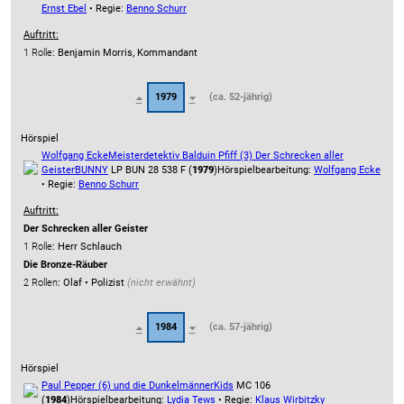
Ernst Ebel
• Regie:
Benno Schurr
Auftritt:
1 Rolle
: Benjamin Morris, Kommandant
1979
(ca. 52-jährig)
Hörspiel
Wolfgang Ecke
Meisterdetektiv Balduin Pfiff (3) Der Schrecken aller
Geister
BUNNY
LP BUN 28 538 F (
1979
)
Hörspielbearbeitung:
Wolfgang Ecke
• Regie:
Benno Schurr
Auftritt:
Der Schrecken aller Geister
1 Rolle
: Herr Schlauch
Die Bronze-Räuber
2 Rollen
: Olaf • Polizist
(nicht erwähnt)
1984
(ca. 57-jährig)
Hörspiel
Paul Pepper (6) und die Dunkelmänner
Kids
MC 106
(
1984
)
Hörspielbearbeitung:
Lydia Tews
• Regie:
Klaus Wirbitzky