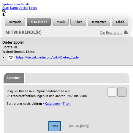
Springe zum Inhalt
Start
Kartei
Artikel
Links
MITWIRKENDE(R)
Zur Recherche
Dieter Eppler
Darsteller.
Weiterführende Links:
https://de.wikipedia.org/wiki/Dieter_Eppler
Sprecher
Insg. 26 Rollen in 25 Sprachaufnahmen auf
22 Erstveröffentlichungen in den Jahren 1963 bis 2008.
Sortierung nach:
Jahren
•
Katalogen
•
Titeln
1963
(ca. 36-jährig)