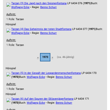
Tarzan (3) Die Jagd nach den Spionen
fontana
LP 6434 076 (
1971
)
Buch:
Wolfgang Ecke
• Regie:
Benno Schurr
Auftritt:
1 Rolle
: Tarzan
Hörspiel
Tarzan (4) Das Geheimnis der toten Stadt
fontana
LP 6434 077 (
1971
)
Buch:
Wolfgang Ecke
• Regie:
Benno Schurr
Auftritt:
1 Rolle
: Tarzan
1973
(ca. 46-jährig)
Hörspiel
Tarzan (5) In der Gewalt der Leopardenmenschen
fontana
LP 6434 170
(
1973
)
Buch:
Wolfgang Ecke
• Regie:
Benno Schurr
Auftritt:
1 Rolle
: Tarzan
Hörspiel
Tarzan (6) Auf den Spuren der Sklavenjäger
fontana
LP 6434 171
(
1973
)
Buch:
Wolfgang Ecke
• Regie:
Benno Schurr
Auftritt: