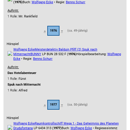
(
1975
)
Buch:
Wolfgang Ecke
• Regie:
Benno Schurr
Auftritt:
1 Rolle
: Mr. Rankfield
1976
(ca. 49-jährig)
Hörspiel
Wolfgang Ecke
Meisterdetektiv Balduin Pfiff (2) Spuk nach
Mitternacht
BUNNY
LP BUN 28 532 F (
1976
)
Hörspielbearbeitung:
Wolfgang
Ecke
• Regie:
Benno Schurr
Auftritt:
Das Hotelabenteuer
1 Rolle
: Fürst
Spuk nach Mitternacht
1 Rolle
: Alfred
1977
(ca. 50-jährig)
Hörspiel
Wolfgang Ecke
Raumkontrollschiff Wega 1 - Das Geheimnis des Planeten
Drudu
fontana
LP 6434 313 (
1977
)
Buch:
Wolfgang Ecke
• Regieassistenz: