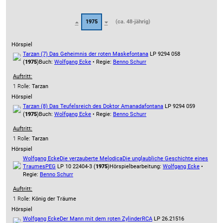
1975
(ca. 48-jährig)
Hörspiel
Tarzan (7) Das Geheimnis der roten Maske
fontana
LP 9294 058
(
1975
)
Buch:
Wolfgang Ecke
• Regie:
Benno Schurr
Auftritt:
1 Rolle
: Tarzan
Hörspiel
Tarzan (8) Das Teufelsreich des Doktor Amanada
fontana
LP 9294 059
(
1975
)
Buch:
Wolfgang Ecke
• Regie:
Benno Schurr
Auftritt:
1 Rolle
: Tarzan
Hörspiel
Wolfgang Ecke
Die verzauberte Melodica
Die unglaubliche Geschichte eines
Traumes
PEG
LP 10 22404-3 (
1975
)
Hörspielbearbeitung:
Wolfgang Ecke
•
Regie:
Benno Schurr
Auftritt:
1 Rolle
: König der Träume
Hörspiel
Wolfgang Ecke
Der Mann mit dem roten Zylinder
RCA
LP 26.21516