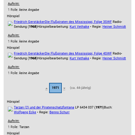
Auftritt:
1 Rolle
:
keine Angabe
Hörspiel
Friedrich Gerstäcker
Die Flußpiraten des Mississippi, Folge 3
SWF
Radio-
Sendung (
1968
)
Hörspielbearbeitung:
Kurt Vethake
• Regie:
Heiner Schmidt
Auftritt:
1 Rolle
:
keine Angabe
Hörspiel
Friedrich Gerstäcker
Die Flußpiraten des Mississippi, Folge 4
SWF
Radio-
Sendung (
1968
)
Hörspielbearbeitung:
Kurt Vethake
• Regie:
Heiner Schmidt
Auftritt:
1 Rolle
:
keine Angabe
1971
(ca. 44-jährig)
Hörspiel
Tarzan (2) und der Piratenschatz
fontana
LP 6434 037 (
1971
)
Buch:
Wolfgang Ecke
• Regie:
Benno Schurr
Auftritt:
1 Rolle
: Tarzan
Hörspiel