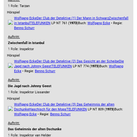
1 Rolle
: Tarzan
Hörspiel
Wolfgang Ecke
Der Club der Detektive (1) Der Mann in Schwarz
Zwischenfall
in Istanbul
TELEFUNKEN
LP NT 761 (
1973
)
Buch:
Wolfgang Ecke
• Regie:
Benno Schurr
Auftritt:
Zwischenfall in Istanbul
1 Rolle
: Inspektor
Hörspiel
Wolfgang Ecke
Der Club der Detektive (2) Das Gesicht an der Scheibe
Die
Jagd nach Johnny Geest
TELEFUNKEN
LP NT 774 (
1973
)
Buch:
Wolfgang
Ecke
• Regie:
Benno Schurr
Auftritt:
Die Jagd nach Johnny Geest
1 Rolle
: Inspektor Lissander
Hörspiel
Wolfgang Ecke
Der Club der Detektive (3) Das Geheimnis der alten
Dschunke
Haschisch für den Mops
TELEFUNKEN
LP NT 809 (
1973
)
Buch:
Wolfgang Ecke
• Regie:
Benno Schurr
Auftritt:
Das Geheimnis der alten Dschunke
1 Rolle
: Inspektor van Helder