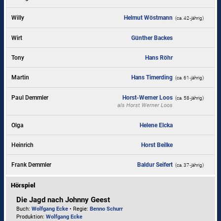
Willy
Helmut Wöstmann
(ca. 42‑jährig)
Wirt
Günther Backes
Tony
Hans Röhr
Martin
Hans Timerding
(ca. 61‑jährig)
Paul Demmler
Horst-Werner Loos
(ca. 58‑jährig)
als
Horst Werner Loos
Olga
Helene Elcka
Heinrich
Horst Beilke
Frank Demmler
Baldur Seifert
(ca. 37‑jährig)
Hörspiel
Die Jagd nach Johnny Geest
Buch:
Wolfgang Ecke
• Regie:
Benno Schurr
Produktion:
Wolfgang Ecke