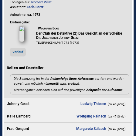
Toningenieur:
Norbert Pillat
Assistenz:
Karla Bartz
Aufnahme:
ca. 1973
Erstausgabe:
Wolfgang Ecke
Der Club der Detektive (2) Das Gesicht an der Scheibe
Die Jagd nach Johnny Geest
TELEFUNKEN LP NT 774 (1973)
Verlauf
Rollen und Darsteller
Die Besetzung ist in der
Reihenfolge ihres Auftretens
sortiert und wurde -
soweit uns möglich -
überprüft bzw. ergänzt
.
Altersangaben beziehen sich auf den jeweiligen
Zeitpunkt der Aufnahme
.
Johnny Geest
Ludwig Thiesen
(ca. 45‑jährig)
Kalle Lamberg
Wolfgang Reinsch
(ca. 47‑jährig)
Frau Oesgard
Margarete Salbach
(ca. 47‑jährig)