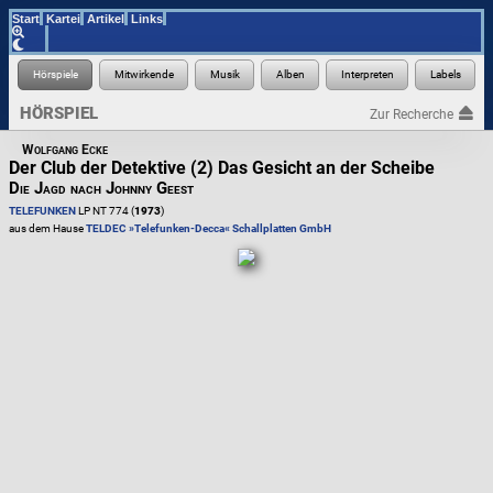
Start
Kartei
Artikel
Links
HÖRSPIEL
Zur Recherche
Wolfgang Ecke
Der Club der Detektive (2) Das Gesicht an der Scheibe
Die Jagd nach Johnny Geest
TELEFUNKEN
LP NT 774 (
1973
)
aus dem Hause
TELDEC »Telefunken-Decca« Schallplatten GmbH