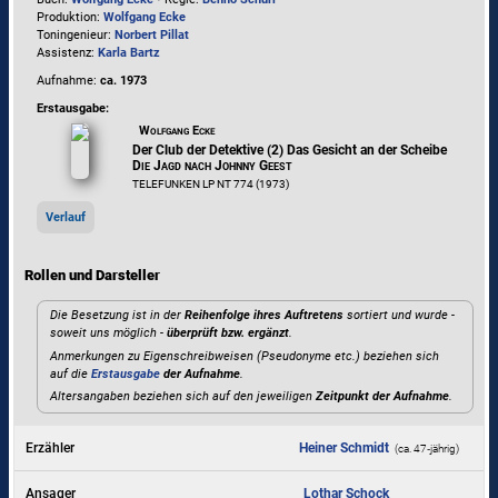
Produktion:
Wolfgang Ecke
Toningenieur:
Norbert Pillat
Assistenz:
Karla Bartz
Aufnahme:
ca. 1973
Erstausgabe:
Wolfgang Ecke
Der Club der Detektive (2) Das Gesicht an der Scheibe
Die Jagd nach Johnny Geest
TELEFUNKEN LP NT 774 (1973)
Verlauf
Rollen und Darsteller
Die Besetzung ist in der
Reihenfolge ihres Auftretens
sortiert und wurde -
soweit uns möglich -
überprüft bzw. ergänzt
.
Anmerkungen zu Eigenschreibweisen (Pseudonyme etc.) beziehen sich
auf die
Erstausgabe
der Aufnahme
.
Altersangaben beziehen sich auf den jeweiligen
Zeitpunkt der Aufnahme
.
Erzähler
Heiner Schmidt
(ca. 47‑jährig)
Ansager
Lothar Schock