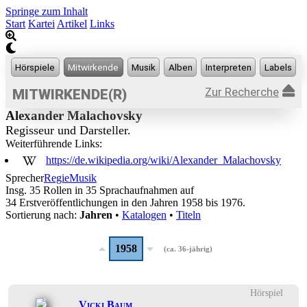
Springe zum Inhalt
Start
Kartei
Artikel
Links
Zur Recherche
MITWIRKENDE(R)
Alexander Malachovsky
Regisseur und Darsteller.
Weiterführende Links:
https://de.wikipedia.org/wiki/Alexander_Malachovsky
Sprecher
Regie
Musik
Insg. 35 Rollen in 35 Sprachaufnahmen auf
34 Erstveröffentlichungen in den Jahren 1958 bis 1976.
Sortierung nach:
Jahren
•
Katalogen
•
Titeln
1958
(ca. 36-jährig)
Hörspiel
Vicki Baum