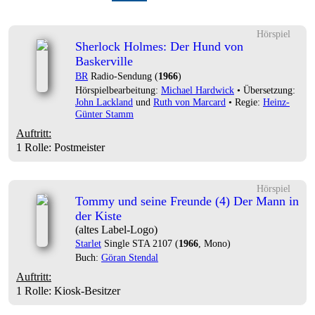
Hörspiel
Sherlock Holmes: Der Hund von
Baskerville
BR
Radio-Sendung (
1966
)
Hörspielbearbeitung:
Michael Hardwick
• Übersetzung:
John Lackland
und
Ruth von Marcard
• Regie:
Heinz-
Günter Stamm
Auftritt:
1 Rolle
: Postmeister
Hörspiel
Tommy und seine Freunde (4) Der Mann in
der Kiste
(altes Label-Logo)
Starlet
Single STA 2107 (
1966
, Mono)
Buch:
Göran Stendal
Auftritt:
1 Rolle
: Kiosk-Besitzer