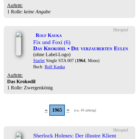
Auftritt:
1 Rolle
:
keine Angabe
Hörspiel
Rolf Kauka
Fix und Foxi (6)
Das Krokodil • Die verzauberten Eulen
(ohne Label-Logo)
Starlet
Single STA 007 (
1964
, Mono)
Buch:
Rolf Kauka
Auftritt:
Das Krokodil
1 Rolle
: Zwergenkönig
1965
(ca. 43-jährig)
Hörspiel
Sherlock Holmes: Der illustre Klient