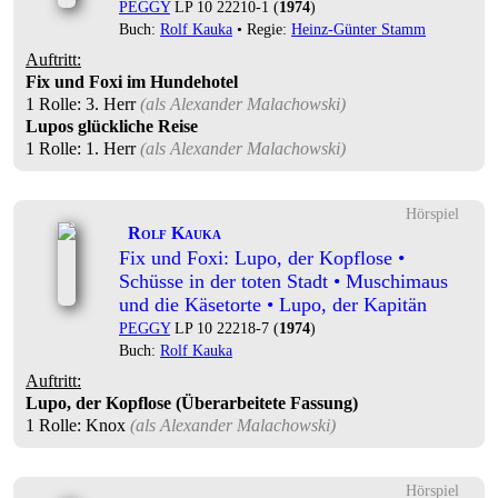
PEGGY
LP 10 22210-1 (
1974
)
Buch:
Rolf Kauka
• Regie:
Heinz-Günter Stamm
Auftritt:
Fix und Foxi im Hundehotel
1 Rolle
: 3. Herr
(als
Alexander Malachowski
)
Lupos glückliche Reise
1 Rolle
: 1. Herr
(als
Alexander Malachowski
)
Hörspiel
Rolf Kauka
Fix und Foxi: Lupo, der Kopflose •
Schüsse in der toten Stadt • Muschimaus
und die Käsetorte • Lupo, der Kapitän
PEGGY
LP 10 22218-7 (
1974
)
Buch:
Rolf Kauka
Auftritt:
Lupo, der Kopflose (Überarbeitete Fassung)
1 Rolle
: Knox
(als
Alexander Malachowski
)
Hörspiel