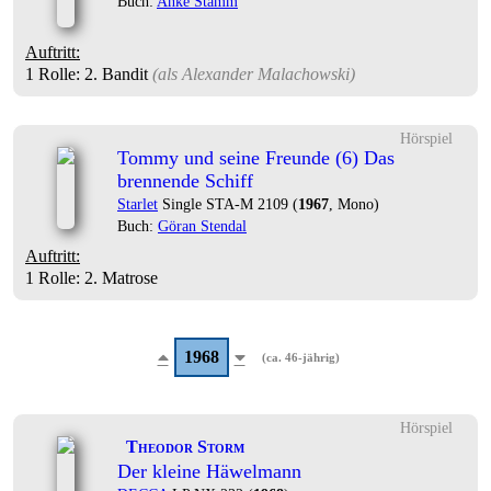
Buch:
Anke Stamm
Auftritt:
1 Rolle
: 2. Bandit
(als
Alexander Malachowski
)
Hörspiel
Tommy und seine Freunde (6) Das
brennende Schiff
Starlet
Single STA-M 2109 (
1967
, Mono)
Buch:
Göran Stendal
Auftritt:
1 Rolle
: 2. Matrose
1968
(ca. 46-jährig)
Hörspiel
Theodor Storm
Der kleine Häwelmann