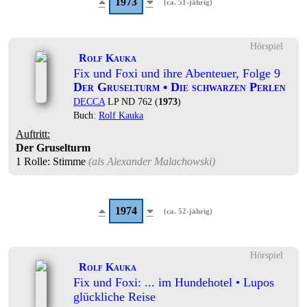
1973
(ca. 51-jährig)
Hörspiel
Rolf Kauka
Fix und Foxi und ihre Abenteuer, Folge 9
Der Gruselturm • Die schwarzen Perlen
DECCA
LP ND 762 (
1973
)
Buch:
Rolf Kauka
Auftritt:
Der Gruselturm
1 Rolle
: Stimme
(als
Alexander Malachowski
)
1974
(ca. 52-jährig)
Hörspiel
Rolf Kauka
Fix und Foxi: ... im Hundehotel • Lupos
glückliche Reise