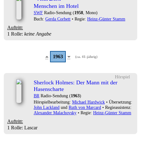
Menschen im Hotel
SWF
Radio-Sendung (
1958
, Mono)
Buch:
Gerda Corbett
• Regie:
Heinz-Günter Stamm
Auftritt:
1 Rolle
:
keine Angabe
1963
(ca. 41-jährig)
Hörspiel
Sherlock Holmes: Der Mann mit der
Hasenscharte
BR
Radio-Sendung (
1963
)
Hörspielbearbeitung:
Michael Hardwick
• Übersetzung:
John Lackland
und
Ruth von Marcard
• Regieassistenz:
Alexander Malachovsky
• Regie:
Heinz-Günter Stamm
Auftritt:
1 Rolle
: Lascar