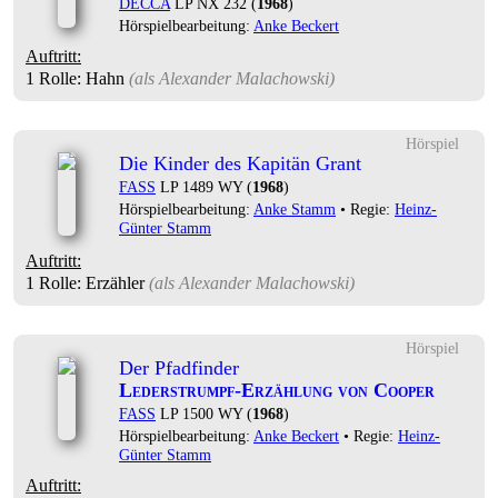
DECCA
LP NX 232 (
1968
)
Hörspielbearbeitung:
Anke Beckert
Auftritt:
1 Rolle
: Hahn
(als
Alexander Malachowski
)
Hörspiel
Die Kinder des Kapitän Grant
FASS
LP 1489 WY (
1968
)
Hörspielbearbeitung:
Anke Stamm
• Regie:
Heinz-
Günter Stamm
Auftritt:
1 Rolle
: Erzähler
(als
Alexander Malachowski
)
Hörspiel
Der Pfadfinder
Lederstrumpf-Erzählung von Cooper
FASS
LP 1500 WY (
1968
)
Hörspielbearbeitung:
Anke Beckert
• Regie:
Heinz-
Günter Stamm
Auftritt: