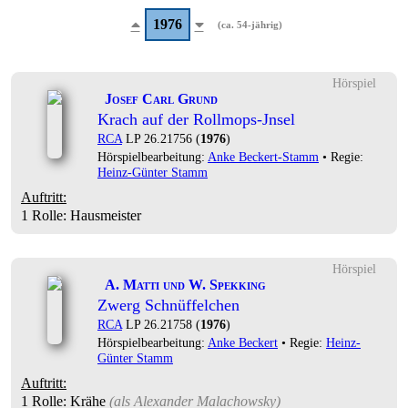
1976
(ca. 54-jährig)
Hörspiel
Josef Carl Grund
Krach auf der Rollmops-Jnsel
RCA
LP 26.21756 (
1976
)
Hörspielbearbeitung:
Anke Beckert-Stamm
• Regie:
Heinz-Günter Stamm
Auftritt:
1 Rolle
: Hausmeister
Hörspiel
A. Matti und W. Spekking
Zwerg Schnüffelchen
RCA
LP 26.21758 (
1976
)
Hörspielbearbeitung:
Anke Beckert
• Regie:
Heinz-
Günter Stamm
Auftritt:
1 Rolle
: Krähe
(als
Alexander Malachowsky
)