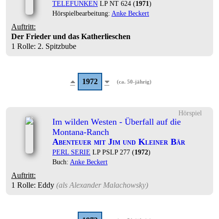
TELEFUNKEN
LP NT 624 (
1971
)
Hörspielbearbeitung:
Anke Beckert
Auftritt:
Der Frieder und das Katherlieschen
1 Rolle
: 2. Spitzbube
1972
(ca. 50-jährig)
Hörspiel
Im wilden Westen - Überfall auf die
Montana-Ranch
Abenteuer mit Jim und Kleiner Bär
PERL SERIE
LP PSLP 277 (
1972
)
Buch:
Anke Beckert
Auftritt:
1 Rolle
: Eddy
(als
Alexander Malachowsky
)