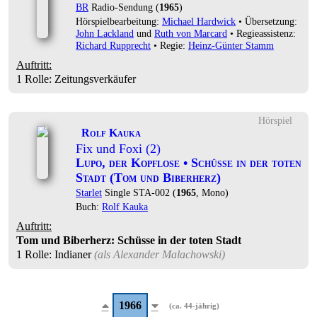
BR
Radio-Sendung (
1965
)
Hörspielbearbeitung:
Michael Hardwick
• Übersetzung:
John Lackland
und
Ruth von Marcard
• Regieassistenz:
Richard Rupprecht
• Regie:
Heinz-Günter Stamm
Auftritt:
1 Rolle
: Zeitungsverkäufer
Hörspiel
Rolf Kauka
Fix und Foxi (2)
Lupo, der Kopflose • Schüsse in der toten
Stadt (Tom und Biberherz)
Starlet
Single STA-002 (
1965
, Mono)
Buch:
Rolf Kauka
Auftritt:
Tom und Biberherz: Schüsse in der toten Stadt
1 Rolle
: Indianer
(als
Alexander Malachowski
)
1966
(ca. 44-jährig)