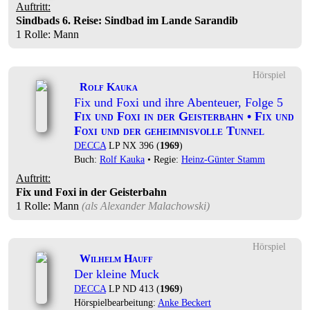
Auftritt:
Sindbads 6. Reise: Sindbad im Lande Sarandib
1 Rolle
: Mann
Hörspiel
Rolf Kauka
Fix und Foxi und ihre Abenteuer, Folge 5
Fix und Foxi in der Geisterbahn • Fix und
Foxi und der geheimnisvolle Tunnel
DECCA
LP NX 396 (
1969
)
Buch:
Rolf Kauka
• Regie:
Heinz-Günter Stamm
Auftritt:
Fix und Foxi in der Geisterbahn
1 Rolle
: Mann
(als
Alexander Malachowski
)
Hörspiel
Wilhelm Hauff
Der kleine Muck
DECCA
LP ND 413 (
1969
)
Hörspielbearbeitung:
Anke Beckert