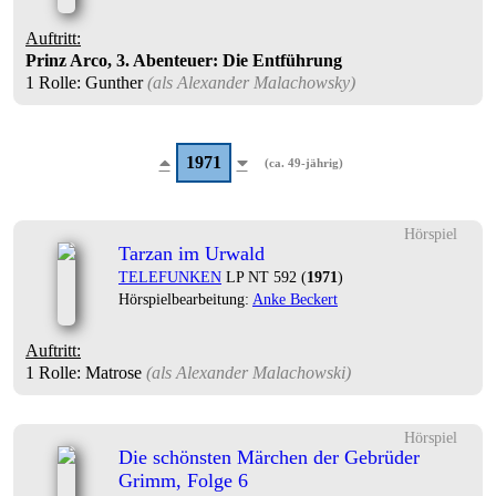
Auftritt:
Prinz Arco, 3. Abenteuer: Die Entführung
1 Rolle
: Gunther
(als
Alexander Malachowsky
)
1971
(ca. 49-jährig)
Hörspiel
Tarzan im Urwald
TELEFUNKEN
LP NT 592 (
1971
)
Hörspielbearbeitung:
Anke Beckert
Auftritt:
1 Rolle
: Matrose
(als
Alexander Malachowski
)
Hörspiel
Die schönsten Märchen der Gebrüder
Grimm, Folge 6