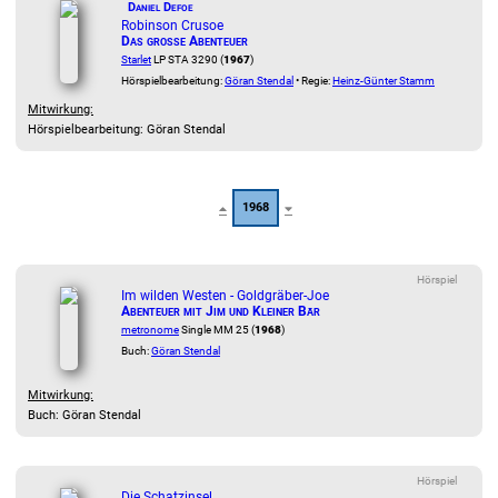
Daniel Defoe
Robinson Crusoe
Das große Abenteuer
Starlet
LP STA 3290 (
1967
)
Hörspielbearbeitung:
Göran Stendal
• Regie:
Heinz-Günter Stamm
Mitwirkung:
Hörspielbearbeitung: Göran Stendal
1968
Hörspiel
Im wilden Westen - Goldgräber-Joe
Abenteuer mit Jim und Kleiner Bär
metronome
Single MM 25 (
1968
)
Buch:
Göran Stendal
Mitwirkung:
Buch: Göran Stendal
Hörspiel
Die Schatzinsel