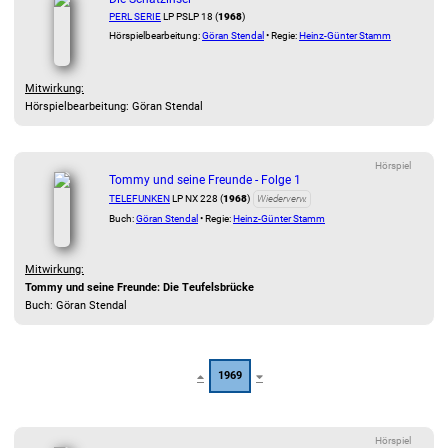
PERL SERIE
LP PSLP 18 (
1968
)
Hörspielbearbeitung:
Göran Stendal
• Regie:
Heinz-Günter Stamm
Mitwirkung:
Hörspielbearbeitung: Göran Stendal
Hörspiel
Tommy und seine Freunde - Folge 1
TELEFUNKEN
LP NX 228 (
1968
)
Wiederverw.
Buch:
Göran Stendal
• Regie:
Heinz-Günter Stamm
Mitwirkung:
Tommy und seine Freunde: Die Teufelsbrücke
Buch: Göran Stendal
1969
Hörspiel