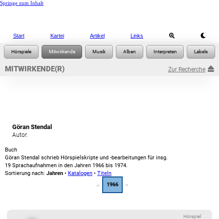
Springe zum Inhalt
Start
Kartei
Artikel
Links
MITWIRKENDE(R)
Zur Recherche
Göran Stendal
Autor.
Buch
Göran Stendal schrieb Hörspielskripte und -bearbeitungen für insg.
19 Sprachaufnahmen in den Jahren 1966 bis 1974.
Sortierung nach:
Jahren
•
Katalogen
•
Titeln
1966
Hörspiel