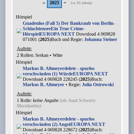
2025
(ca. 61-jährig)
Hörspiel
Gnadenlos (Fall 5) Der Bankraub von Berlin-
Schlachtensee
Ein True Crime-
Hörspiel
EUROPA NEXT
Download 4 069828
071001 (
2025
)
Buch und Regie:
Johanna Steiner
Auftritt:
2 Rollen
: Serkan • Witte
Hörspiel
Markus B. Altmeyer
delete - spurlos
verschwinden (1) Würde
EUROPA NEXT
Download 4 069828 228245 (
2025
)
Buch:
Markus B. Altmeyer
• Regie:
Julia Ostrowski
Auftritt:
1 Rolle
:
keine Angabe
(als
Asad Schwarz-
Msesilamba
)
Hörspiel
Markus B. Altmeyer
delete - spurlos
verschwinden (2) Angst
EUROPA NEXT
Download 4 069828 228672 (
2025
)
Buch: