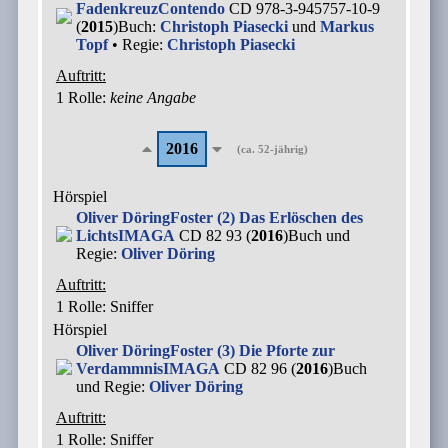
Fadenkreuz
Contendo
CD 978-3-945757-10-9
(
2015
)
Buch:
Christoph Piasecki
und
Markus
Topf
• Regie:
Christoph Piasecki
Auftritt:
1 Rolle
:
keine Angabe
2016
(ca. 52-jährig)
Hörspiel
Oliver Döring
Foster (2) Das Erlöschen des
Lichts
IMAGA
CD 82 93 (
2016
)
Buch und
Regie:
Oliver Döring
Auftritt:
1 Rolle
: Sniffer
Hörspiel
Oliver Döring
Foster (3) Die Pforte zur
Verdammnis
IMAGA
CD 82 96 (
2016
)
Buch
und Regie:
Oliver Döring
Auftritt:
1 Rolle
: Sniffer