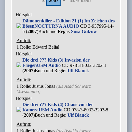
2007
(ca. 43-jährig)
Hörspiel
Dämonenkiller - Edition 21 (1) Im Zeichen des
Bösen
NOCTURNA AUDIO
CD 3-937995-14-
5 (
2007
)
Buch und Regie:
Susa Gülzow
Auftritt:
1 Rolle
: Edward Belial
Hörspiel
Die drei ??? Kids (3) Invasion der
Fliegen
USM Audio
CD 978-3-8032-3202-1
(
2007
)
Buch und Regie:
Ulf Blanck
Auftritt:
1 Rolle
: Justus Jonas
(als
Asad Schwarz
Msesilamba
)
Hörspiel
Die drei ??? Kids (4) Chaos vor der
Kamera
USM Audio
CD 978-3-8032-3203-8
(
2007
)
Buch und Regie:
Ulf Blanck
Auftritt:
1 Rolle
: Justus Jonas
(als
Asad Schwarz