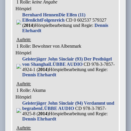
1 Rolle
:
keine Angabe
Hörspiel
Bernhard Hennen
Die Elfen (11)
Elfenlicht
Folgenreich
CD 0 602537 579327
(
2014
)
Hörspielbearbeitung und Regie:
Dennis
Ehrhardt
Auftritt:
1 Rolle
: Bewohner von Albenmark
Hörspiel
Geisterjäger John Sinclair (93) Der Pesthügel
von Shanghai
LÜBBE AUDIO
CD 978-3-7857-
4924-1 (
2014
)
Hörspielbearbeitung und Regie:
Dennis Ehrhardt
Auftritt:
1 Rolle
: Akuma
Hörspiel
Geisterjäger John Sinclair (94) Verdammt und
begraben
LÜBBE AUDIO
CD 978-3-7857-
4925-8 (
2014
)
Hörspielbearbeitung und Regie:
Dennis Ehrhardt
Auftritt: