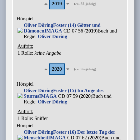
2019
(ca. 55-jährig)
Hörspiel
Oliver Döring
Foster (14) Götter und
Dämonen
IMAGA
CD 07 56 (
2019
)
Buch und
Regie:
Oliver Döring
Auftritt:
1 Rolle
:
keine Angabe
2020
(ca. 56-jährig)
Hörspiel
Oliver Döring
Foster (15) Im Auge des
Sturms
IMAGA
CD 07 59 (
2020
)
Buch und
Regie:
Oliver Döring
Auftritt:
1 Rolle
: Sniffer
Hörspiel
Oliver Döring
Foster (16) Der letzte Tag der
Menschheit
IMAGA
CD 07 62 (
2020
)
Buch und