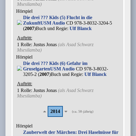
Msesilamba
)
Hörspiel
Die drei ??? Kids (5) Flucht in die
Zukunft
USM Audio
CD 978-3-8032-3204-5
(
2007
)
Buch und Regie:
Ulf Blanck
Auftritt:
1 Rolle
: Justus Jonas
(als
Asad Schwarz
Msesilamba
)
Hörspiel
Die drei ??? Kids (6) Gefahr im
Gruselgarten
USM Audio
CD 978-3-8032-
3205-2 (
2007
)
Buch und Regie:
Ulf Blanck
Auftritt:
1 Rolle
: Justus Jonas
(als
Asad Schwarz
Msesilamba
)
2014
(ca. 50-jährig)
Hörspiel
Zauberwelt der Märchen: Drei Haselnüsse für