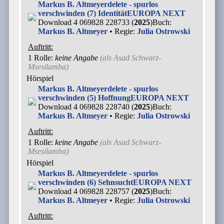
Markus B. Altmeyer
delete - spurlos
verschwinden (7) Identität
EUROPA NEXT
Download 4 069828 228733 (
2025
)
Buch:
Markus B. Altmeyer
• Regie:
Julia Ostrowski
Auftritt:
1 Rolle
:
keine Angabe
(als
Asad Schwarz-
Msesilamba
)
Hörspiel
Markus B. Altmeyer
delete - spurlos
verschwinden (5) Hoffnung
EUROPA NEXT
Download 4 069828 228740 (
2025
)
Buch:
Markus B. Altmeyer
• Regie:
Julia Ostrowski
Auftritt:
1 Rolle
:
keine Angabe
(als
Asad Schwarz-
Msesilamba
)
Hörspiel
Markus B. Altmeyer
delete - spurlos
verschwinden (6) Sehnsucht
EUROPA NEXT
Download 4 069828 228757 (
2025
)
Buch:
Markus B. Altmeyer
• Regie:
Julia Ostrowski
Auftritt: