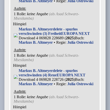
Markus B. Altmeyer
• Regie:
Julia Ostrowski
Auftritt:
1 Rolle
:
keine Angabe
(als
Asad Schwarz-
Msesilamba
)
Hörspiel
Markus B. Altmeyer
delete - spurlos
verschwinden (3) Freiheit
EUROPA NEXT
Download 4 069828 228689 (
2025
)
Buch:
Markus B. Altmeyer
• Regie:
Julia Ostrowski
Auftritt:
1 Rolle
:
keine Angabe
(als
Asad Schwarz-
Msesilamba
)
Hörspiel
Markus B. Altmeyer
delete - spurlos
verschwinden (4) Reue
EUROPA NEXT
Download 4 069828 228726 (
2025
)
Buch:
Markus B. Altmeyer
• Regie:
Julia Ostrowski
Auftritt:
1 Rolle
:
keine Angabe
(als
Asad Schwarz-
Msesilamba
)
Hörspiel