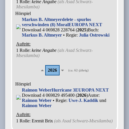
1 Rolle
:
keine Angabe
(als
Asad Schwarz-
Msesilamba
)
Hörspiel
Markus B. Altmeyer
delete - spurlos
verschwinden (8) Moral
EUROPA NEXT
Download 4 069828 228764 (
2025
)
Buch:
Markus B. Altmeyer
• Regie:
Julia Ostrowski
Auftritt:
1 Rolle
:
keine Angabe
(als
Asad Schwarz-
Msesilamba
)
2026
(ca. 62-jährig)
Hörspiel
Raimon Weber
Hurricane 3
EUROPA NEXT
Download 4 069829 495400 (
2026
)
Autor:
Raimon Weber
• Regie:
Uwe-J. Kaddik
und
Raimon Weber
Auftritt:
1 Rolle
: Eremit Brix
(als
Asad Schwarz-Msesilamba
)