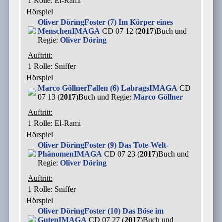
1 Rolle
: El-Rami
Hörspiel
Oliver Döring
Foster (7) Im Körper eines
Menschen
IMAGA
CD 07 12 (
2017
)
Buch und
Regie:
Oliver Döring
Auftritt:
1 Rolle
: Sniffer
Hörspiel
Marco Göllner
Fallen (6) Labrags
IMAGA
CD
07 13 (
2017
)
Buch und Regie:
Marco Göllner
Auftritt:
1 Rolle
: El-Rami
Hörspiel
Oliver Döring
Foster (9) Das Tote-Welt-
Phänomen
IMAGA
CD 07 23 (
2017
)
Buch und
Regie:
Oliver Döring
Auftritt:
1 Rolle
: Sniffer
Hörspiel
Oliver Döring
Foster (10) Das Böse im
Guten
IMAGA
CD 07 27 (
2017
)
Buch und