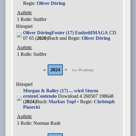
Regie:
Oliver Döring
Auftritt:
1 Rolle
: Sniffer
Hörspiel
Oliver Döring
Foster (17) Endzeit
IMAGA
CD
07 65 (
2020
)
Buch und Regie:
Oliver Döring
Auftritt:
1 Rolle
: Sniffer
2024
(ca. 60-jährig)
Hörspiel
Morgan & Bailey (17) ... wird Sturm
ernten
Contendo
Download 4 260507 198648
(
2024
)
Buch:
Markus Topf
• Regie:
Christoph
Piasecki
Auftritt:
1 Rolle
: Norman Rush