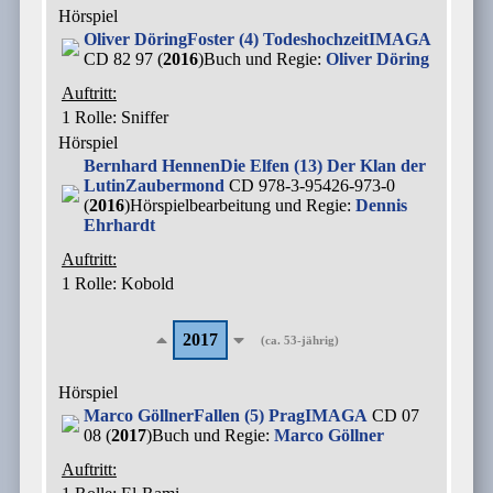
Hörspiel
Oliver Döring
Foster (4) Todeshochzeit
IMAGA
CD 82 97 (
2016
)
Buch und Regie:
Oliver Döring
Auftritt:
1 Rolle
: Sniffer
Hörspiel
Bernhard Hennen
Die Elfen (13) Der Klan der
Lutin
Zaubermond
CD 978-3-95426-973-0
(
2016
)
Hörspielbearbeitung und Regie:
Dennis
Ehrhardt
Auftritt:
1 Rolle
: Kobold
2017
(ca. 53-jährig)
Hörspiel
Marco Göllner
Fallen (5) Prag
IMAGA
CD 07
08 (
2017
)
Buch und Regie:
Marco Göllner
Auftritt: