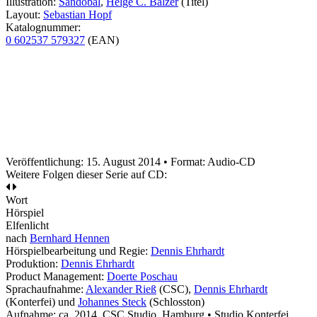
Illustration:
Sandobal
,
Helge C. Balzer
(Titel)
Layout:
Sebastian Hopf
Katalognummer:
0 602537 579327
(EAN)
Veröffentlichung: 15. August 2014
•
Format: Audio-CD
Weitere Folgen dieser Serie auf CD:
Wort
Hörspiel
Elfenlicht
nach
Bernhard Hennen
Hörspielbearbeitung und Regie:
Dennis Ehrhardt
Produktion:
Dennis Ehrhardt
Product Management:
Doerte Poschau
Sprachaufnahme:
Alexander Rieß
(CSC),
Dennis Ehrhardt
(Konterfei) und
Johannes Steck
(Schlosston)
Aufnahme:
ca. 2014, CSC Studio, Hamburg • Studio Konterfei,