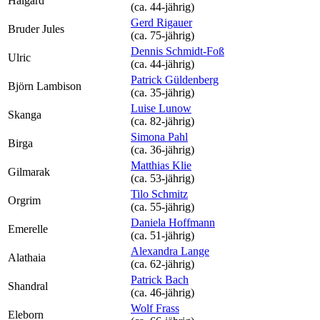
Halgard
(ca. 44‑jährig)
Gerd Rigauer
Bruder Jules
(ca. 75‑jährig)
Dennis Schmidt-Foß
Ulric
(ca. 44‑jährig)
Patrick Güldenberg
Björn Lambison
(ca. 35‑jährig)
Luise Lunow
Skanga
(ca. 82‑jährig)
Simona Pahl
Birga
(ca. 36‑jährig)
Matthias Klie
Gilmarak
(ca. 53‑jährig)
Tilo Schmitz
Orgrim
(ca. 55‑jährig)
Daniela Hoffmann
Emerelle
(ca. 51‑jährig)
Alexandra Lange
Alathaia
(ca. 62‑jährig)
Patrick Bach
Shandral
(ca. 46‑jährig)
Wolf Frass
Eleborn