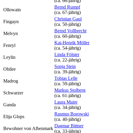
(ca. 66‑jährig)
Bernd Rumpf
Ollowain
(ca. 67‑jährig)
Christian Gaul
Fingayn
(ca. 50‑jährig)
Bernd Vollbrecht
Melvyn
(ca. 60‑jährig)
Kai-Henrik Möller
Fenryl
(ca. 54‑jährig)
Linda Fölster
Leylin
(ca. 22‑jährig)
Sonja Stein
Obilee
(ca. 39‑jährig)
Tobias Lelle
Madrog
(ca. 59‑jährig)
Markus Stolberg
Schwarzer
(ca. 61‑jährig)
Laura Maire
Ganda
(ca. 34‑jährig)
Rasmus Borowski
Elija Glops
(ca. 40‑jährig)
Dagmar Bittner
Bewohner von Albenmark
(ca. 33‑jährig)