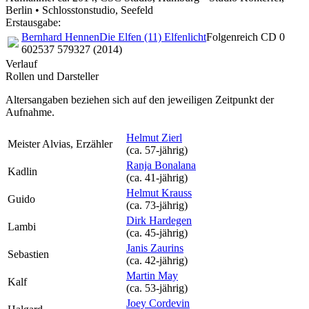
Berlin • Schlosstonstudio, Seefeld
Erstausgabe:
Bernhard Hennen
Die Elfen (11) Elfenlicht
Folgenreich CD 0
602537 579327 (2014)
Verlauf
Rollen und Darsteller
Altersangaben beziehen sich auf den jeweiligen
Zeitpunkt der
Aufnahme
.
Helmut Zierl
Meister Alvias, Erzähler
(ca. 57‑jährig)
Ranja Bonalana
Kadlin
(ca. 41‑jährig)
Helmut Krauss
Guido
(ca. 73‑jährig)
Dirk Hardegen
Lambi
(ca. 45‑jährig)
Janis Zaurins
Sebastien
(ca. 42‑jährig)
Martin May
Kalf
(ca. 53‑jährig)
Joey Cordevin