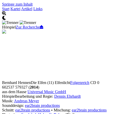
Springe zum Inhalt
Start
Kartei
Artikel
Links
Hörspiel
Zur Recherche
Bernhard Hennen
Die Elfen (11) Elfenlicht
Folgenreich
CD 0
602537 579327 (
2014
)
aus dem Hause
Universal Music GmbH
Hörspielbearbeitung und Regie:
Dennis Ehrhardt
Musik:
Andreas Meyer
Sounddesign:
ear2brain productions
Schnitt:
ear2brain productions
• Mischung:
ear2brain productions