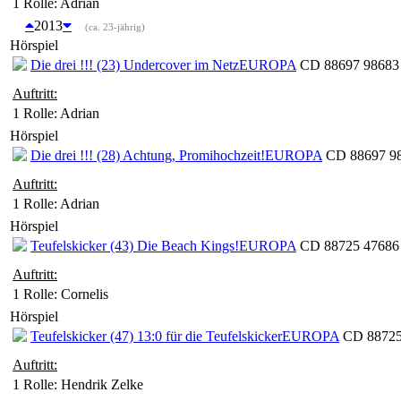
1 Rolle
: Adrian
2013
(ca. 23-jährig)
Hörspiel
Die drei !!! (23) Undercover im Netz
EUROPA
CD 88697 98683 
Auftritt:
1 Rolle
: Adrian
Hörspiel
Die drei !!! (28) Achtung, Promihochzeit!
EUROPA
CD 88697 98
Auftritt:
1 Rolle
: Adrian
Hörspiel
Teufelskicker (43) Die Beach Kings!
EUROPA
CD 88725 47686 
Auftritt:
1 Rolle
: Cornelis
Hörspiel
Teufelskicker (47) 13:0 für die Teufelskicker
EUROPA
CD 88725 
Auftritt:
1 Rolle
: Hendrik Zelke