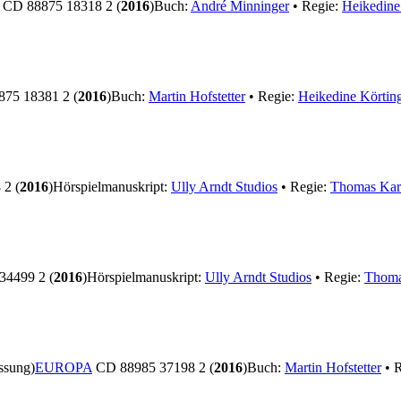
CD 88875 18318 2 (
2016
)
Buch:
André Minninger
• Regie:
Heikedine
75 18381 2 (
2016
)
Buch:
Martin Hofstetter
• Regie:
Heikedine Körtin
2 (
2016
)
Hörspielmanuskript:
Ully Arndt Studios
• Regie:
Thomas Kar
4499 2 (
2016
)
Hörspielmanuskript:
Ully Arndt Studios
• Regie:
Thoma
ssung)
EUROPA
CD 88985 37198 2 (
2016
)
Buch:
Martin Hofstetter
• 