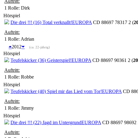
Auftritt:
1 Rolle
: Dirk
Hörspiel
Die drei !!! (16) Total verknallt!
EUROPA
CD 88697 78317 2 (
2
Auftritt:
1 Rolle
: Adrian
2012
(ca. 22-jährig)
Hörspiel
Teufelskicker (36) Geisterspiel!
EUROPA
CD 88697 90361 2 (
20
Auftritt:
1 Rolle
: Robbe
Hörspiel
Teufelskicker (40) Spiel mir das Lied vom Tor!
EUROPA
CD 8869
Auftritt:
1 Rolle
: Jimmy
Hörspiel
Die drei !!! (22) Jagd im Untergrund
EUROPA
CD 88697 98692 
Auftritt: