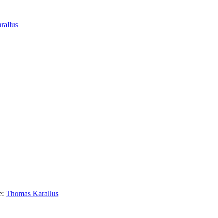
rallus
e:
Thomas Karallus