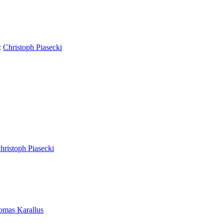
:
Christoph Piasecki
hristoph Piasecki
omas Karallus