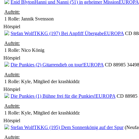
Enid Blyton
Hanni und Nanni (51) in geheimer Mission
EUROPA
Auftritt:
1 Rolle
: Jannik Svensson
Hörspiel
Stefan Wolf
TKKG (197) Bei Anpfiff Übergabe
EUROPA
CD 888
Auftritt:
1 Rolle
: Nico König
Hörspiel
Die Punkies (2) Gitarrendieb on tour!
EUROPA
CD 88985 34498 
Auftritt:
1 Rolle
: Kyle, Mitglied der krashkiddz
Hörspiel
Die Punkies (1) Bühne frei für die Punkies!
EUROPA
CD 88985 3
Auftritt:
1 Rolle
: Kyle, Mitglied der krashkiddz
Hörspiel
Stefan Wolf
TKKG (195) Dem Sonnenkönig auf der Spur
(Neufa
Auftritt: