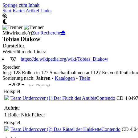
Springe zum Inhalt
Start
Kartei
Artikel
Links
Mitwirkende(r)
Zur Recherche
Tobias Diakow
Darsteller.
Weiterführende Links:
https://de.wikipedia.org/wiki/Tobias_Diakow
Sprecher
Insg. 128 Rollen in 127 Sprachaufnahmen auf 127 Erstveröffentlichu
Sortierung nach:
Jahren
•
Katalogen
•
Titeln
2009
(ca. 19-jährig)
Hörspiel
Team Undercover (1) Der Fluch des Anubis
Contendo
CD 4 0497
Auftritt:
1 Rolle
: Nick Pältzer
Hörspiel
Team Undercover (2) Das Rätsel der Halskette
Contendo
CD 4 04