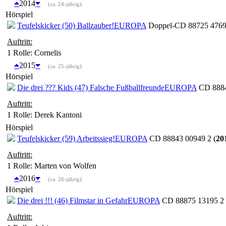
2014
(ca. 24-jährig)
Hörspiel
Teufelskicker (50) Ballzauber!
EUROPA
Doppel-CD 88725 47698
Auftritt:
1 Rolle
: Cornelis
2015
(ca. 25-jährig)
Hörspiel
Die drei ??? Kids (47) Falsche Fußballfreunde
EUROPA
CD 8884
Auftritt:
1 Rolle
: Derek Kantoni
Hörspiel
Teufelskicker (59) Arbeitssieg!
EUROPA
CD 88843 00949 2 (
20
Auftritt:
1 Rolle
: Marten von Wolfen
2016
(ca. 26-jährig)
Hörspiel
Die drei !!! (46) Filmstar in Gefahr
EUROPA
CD 88875 13195 2 
Auftritt: