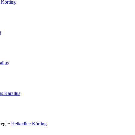
 Körting
g
allus
s Karallus
Regie:
Heikedine Körting