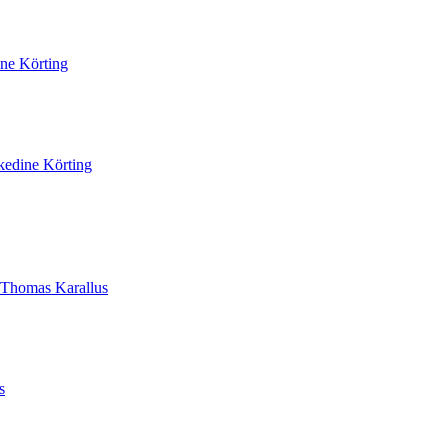
ne Körting
kedine Körting
Thomas Karallus
s