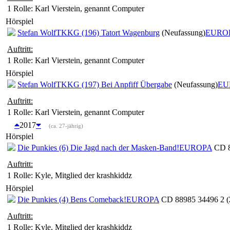
1 Rolle
: Karl Vierstein, genannt Computer
Hörspiel
Stefan Wolf
TKKG (196) Tatort Wagenburg
(Neufassung)
EURO
Auftritt:
1 Rolle
: Karl Vierstein, genannt Computer
Hörspiel
Stefan Wolf
TKKG (197) Bei Anpfiff Übergabe
(Neufassung)
EU
Auftritt:
1 Rolle
: Karl Vierstein, genannt Computer
2017
(ca. 27-jährig)
Hörspiel
Die Punkies (6) Die Jagd nach der Masken-Band!
EUROPA
CD 8
Auftritt:
1 Rolle
: Kyle, Mitglied der krashkiddz
Hörspiel
Die Punkies (4) Bens Comeback!
EUROPA
CD 88985 34496 2 (
Auftritt:
1 Rolle
: Kyle, Mitglied der krashkiddz