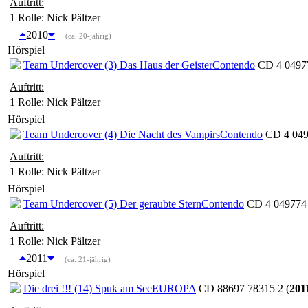
Auftritt:
1 Rolle
: Nick Pältzer
2010
(ca. 20-jährig)
Hörspiel
Team Undercover (3) Das Haus der Geister
Contendo
CD 4 04977
Auftritt:
1 Rolle
: Nick Pältzer
Hörspiel
Team Undercover (4) Die Nacht des Vampirs
Contendo
CD 4 049
Auftritt:
1 Rolle
: Nick Pältzer
Hörspiel
Team Undercover (5) Der geraubte Stern
Contendo
CD 4 049774 
Auftritt:
1 Rolle
: Nick Pältzer
2011
(ca. 21-jährig)
Hörspiel
Die drei !!! (14) Spuk am See
EUROPA
CD 88697 78315 2 (
201