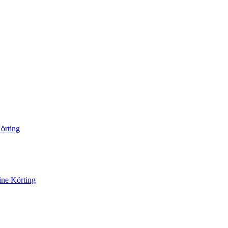
örting
ine Körting