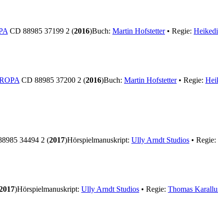
PA
CD 88985 37199 2 (
2016
)
Buch:
Martin Hofstetter
• Regie:
Heikedi
ROPA
CD 88985 37200 2 (
2016
)
Buch:
Martin Hofstetter
• Regie:
Hei
8985 34494 2 (
2017
)
Hörspielmanuskript:
Ully Arndt Studios
• Regie:
2017
)
Hörspielmanuskript:
Ully Arndt Studios
• Regie:
Thomas Karallu