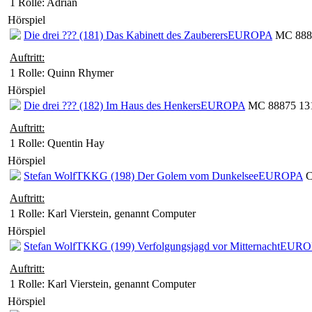
1 Rolle
: Adrian
Hörspiel
Die drei ??? (181) Das Kabinett des Zauberers
EUROPA
MC 8887
Auftritt:
1 Rolle
: Quinn Rhymer
Hörspiel
Die drei ??? (182) Im Haus des Henkers
EUROPA
MC 88875 131
Auftritt:
1 Rolle
: Quentin Hay
Hörspiel
Stefan Wolf
TKKG (198) Der Golem vom Dunkelsee
EUROPA
C
Auftritt:
1 Rolle
: Karl Vierstein, genannt Computer
Hörspiel
Stefan Wolf
TKKG (199) Verfolgungsjagd vor Mitternacht
EURO
Auftritt:
1 Rolle
: Karl Vierstein, genannt Computer
Hörspiel