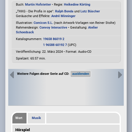
Buch:
Martin Hofstetter
• Regie:
Heikedine Körting
„TKKG - Die Profis in spe":
Ralph Bonda
und
Lutz Büscher
Geräusche und Effekte:
André Minninger
Illustration:
Comicon S.L.
(nach Artwork-Vorlagen von Reiner Stolte)
Rahmendesign:
Convoy Interactive
• Gestaltung:
Atelier
Schoedsack
Katalognummern:
19658 86019 2
1 96588 60192 7
(UPC)
Veröffentlichung: 22. März 2024
•
Format: Audio-CD
Spielzeit:
65:57 min.
Weitere Folgen dieser Serie auf CD:
Wort
Musik
Hörspiel