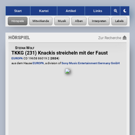
Start
Kartei
Artikel
Links
HÖRSPIEL
Zur Recherche
Stefan Wolf
TKKG (231) Knackis streicheln mit der Faust
EUROPA
CD 19658 86019 2 (
2024
)
aus dem Hause
EUROPA
, a division of
Sony Music Entertainment Germany GmbH