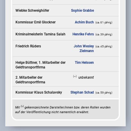
Wiebke Schweighöfer
Sophie Grabbe
Kommissar Emil Glockner
Achim Buch
(ca. 61‑jährig)
Kriminalmeisterin Tamina Salah
Henrike Fehrs
(ca. 39‑jährig)
Friedrich Rüders
John Wesley
(ca. 45‑jährig)
Zielmann
Helge Büttner, 1. Mitarbeiter der
Tim Helssen
Geldtransportfirma
(--)
2. Mitarbeiter der
unbekannt
Geldtransportfirma
Kommissar Klaus Schalavsky
Stephan Schad
(ca. 59‑jährig)
(--)
Mit
gekennzeichnete Darsteller/innen bzw. deren Rollen wurden
auf der Veröffentlichung nicht namentlich erwähnt.