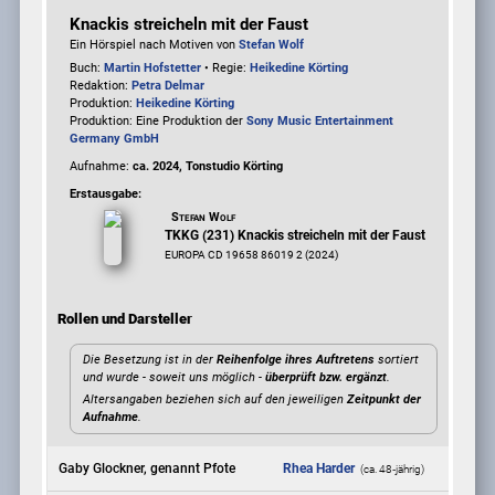
Knackis streicheln mit der Faust
Ein Hörspiel nach Motiven von
Stefan Wolf
Buch:
Martin Hofstetter
• Regie:
Heikedine Körting
Redaktion:
Petra Delmar
Produktion:
Heikedine Körting
Produktion: Eine Produktion der
Sony Music Entertainment
Germany GmbH
Aufnahme:
ca. 2024, Tonstudio Körting
Erstausgabe:
Stefan Wolf
TKKG (231) Knackis streicheln mit der Faust
EUROPA CD 19658 86019 2 (2024)
Rollen und Darsteller
Die Besetzung ist in der
Reihenfolge ihres Auftretens
sortiert
und wurde - soweit uns möglich -
überprüft bzw. ergänzt
.
Altersangaben beziehen sich auf den jeweiligen
Zeitpunkt der
Aufnahme
.
Gaby Glockner, genannt Pfote
Rhea Harder
(ca. 48‑jährig)