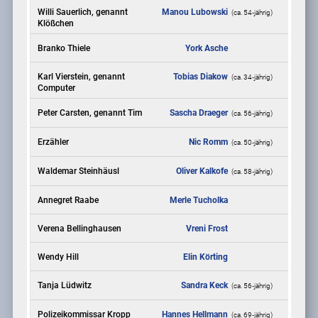
Willi Sauerlich, genannt
Manou Lubowski
(ca. 54‑jährig)
Klößchen
Branko Thiele
York Asche
Karl Vierstein, genannt
Tobias Diakow
(ca. 34‑jährig)
Computer
Peter Carsten, genannt Tim
Sascha Draeger
(ca. 56‑jährig)
Erzähler
Nic Romm
(ca. 50‑jährig)
Waldemar Steinhäusl
Oliver Kalkofe
(ca. 58‑jährig)
Annegret Raabe
Merle Tucholka
Verena Bellinghausen
Vreni Frost
Wendy Hill
Elin Körting
Tanja Lüdwitz
Sandra Keck
(ca. 56‑jährig)
Polizeikommissar Kropp
Hannes Hellmann
(ca. 69‑jährig)