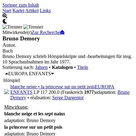
Springe zum Inhalt
Start
Kartei
Artikel
Links
Mitwirkende(r)
Zur Recherche
Bruno Demory
Autor.
Buch
Bruno Demory schrieb Hörspielskripte und -bearbeitungen für insg.
10 Sprachaufnahmen im Jahr 1977.
Sortierung nach:
Jahren
•
Katalogen
•
Titeln
EUROPA ENFANTS
Hörspiel
blanche neige • la princesse sur un petit pois
EUROPA
ENFANTS
LP 117 200.0 (Frankreich
1977
)
adaptation:
Bruno
Demory
• réalisation:
Serge Dargentot
Mitwirkung:
blanche neige et les sept nains
adaptation: Bruno Demory
la princesse sur un petit pois
adaptation: Bruno Demory