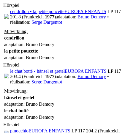
Hörspiel
cendrillon • la petite poucette
EUROPA ENFANTS
LP 117
201.8 (Frankreich
1977
)
adaptation:
Bruno Demory
•
réalisation:
Serge Dargentot
Mitwirkung:
cendrillon
adaptation: Bruno Demory
la petite poucette
adaptation: Bruno Demory
Hörspiel
le chat botté • hänsel et gretel
EUROPA ENFANTS
LP 117
203.4 (Frankreich
1977
)
adaptation:
Bruno Demory
•
réalisation:
Serge Dargentot
Mitwirkung:
hänsel et gretel
adaptation: Bruno Demory
le chat botté
adaptation: Bruno Demory
Hörspiel
pinocchio
EUROPA ENFANTS
LP 117 204.2 (Frankreich