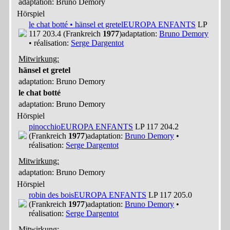
adaptation: Bruno Demory
Hörspiel
le chat botté • hänsel et gretel
EUROPA ENFANTS
LP
117 203.4 (Frankreich
1977
)
adaptation:
Bruno Demory
• réalisation:
Serge Dargentot
Mitwirkung:
hänsel et gretel
adaptation: Bruno Demory
le chat botté
adaptation: Bruno Demory
Hörspiel
pinocchio
EUROPA ENFANTS
LP 117 204.2
(Frankreich
1977
)
adaptation:
Bruno Demory
•
réalisation:
Serge Dargentot
Mitwirkung:
adaptation: Bruno Demory
Hörspiel
robin des bois
EUROPA ENFANTS
LP 117 205.0
(Frankreich
1977
)
adaptation:
Bruno Demory
•
réalisation:
Serge Dargentot
Mitwirkung: