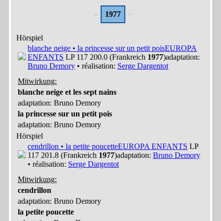
1977
Hörspiel
blanche neige • la princesse sur un petit pois
EUROPA
ENFANTS
LP 117 200.0 (Frankreich
1977
)
adaptation:
Bruno Demory
• réalisation:
Serge Dargentot
Mitwirkung:
blanche neige et les sept nains
adaptation: Bruno Demory
la princesse sur un petit pois
adaptation: Bruno Demory
Hörspiel
cendrillon • la petite poucette
EUROPA ENFANTS
LP
117 201.8 (Frankreich
1977
)
adaptation:
Bruno Demory
• réalisation:
Serge Dargentot
Mitwirkung:
cendrillon
adaptation: Bruno Demory
la petite poucette