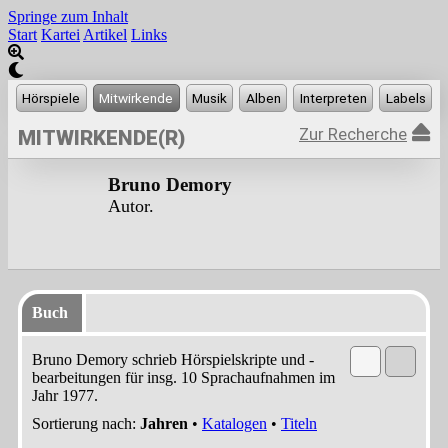
Springe zum Inhalt
Start
Kartei
Artikel
Links
Zur Recherche
MITWIRKENDE(R)
Bruno Demory
Autor.
Buch
Bruno Demory schrieb Hörspielskripte und -
bearbeitungen für insg. 10 Sprachaufnahmen im
Jahr 1977.
Sortierung nach:
Jahren
•
Katalogen
•
Titeln