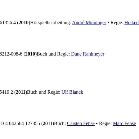
1356 4 (
2010
)
Hörspielbearbeitung:
André Minninger
• Regie:
Heiked
212-008-6 (
2010
)
Buch und Regie:
Dane Rahlmeyer
419 2 (
2011
)
Buch und Regie:
Ulf Blanck
D 4 042564 127355 (
2011
)
Buch:
Carsten Fehse
• Regie:
Marc Fehse