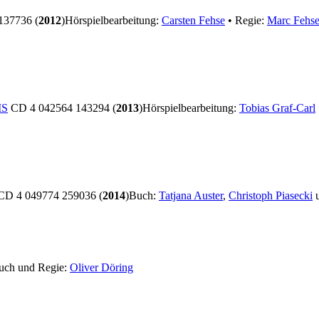
137736 (
2012
)
Hörspielbearbeitung:
Carsten Fehse
• Regie:
Marc Fehs
IS
CD 4 042564 143294 (
2013
)
Hörspielbearbeitung:
Tobias Graf-Carl
D 4 049774 259036 (
2014
)
Buch:
Tatjana Auster
,
Christoph Piasecki
uch und Regie:
Oliver Döring