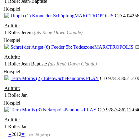
1 Rolle
: Jean-Baptiste
Hörspiel
Utopia (1) Krone der Schöpfung
MARCTROPOLIS
CD 4 04256
Auftritt:
1 Rolle
: Jerem
(als
Rene Dawn Claude
)
Hörspiel
Schrei der Angst (6) Feeder 5b: Todeszone
MARCTROPOLIS
CD
Auftritt:
1 Rolle
: Jean Baptiste
(als
René Dawn Claude
)
Hörspiel
Terra Mortis (2) Totenwache
Pandoras PLAY
CD 978-3-86212-00
Auftritt:
1 Rolle
: Jan
Hörspiel
Terra Mortis (3) Nekropolis
Pandoras PLAY
CD 978-3-86212-046
Auftritt:
1 Rolle
: Jan
2012
(ca. 29-jährig)