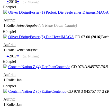
2016
(ca. 33-jährig)
Hörspiel
Oliver Döring
Foster (1) Prolog: Die Seele eines Dämons
IMAGA
Auftritt:
1 Rolle
:
keine Angabe
(als
Rene Dawn-Claude
)
Hörspiel
Oliver Döring
Foster (5) Die Hexe
IMAGA
CD 07 00 (
2016
)
Buch
Auftritt:
1 Rolle
:
keine Angabe
2017
(ca. 34-jährig)
Hörspiel
ContamiNation Z (4) Der Plan
Contendo
CD 978-3-945757-76-5 
Auftritt:
1 Rolle
: Jan
Hörspiel
ContamiNation Z (5) Exitus
Contendo
CD 978-3-945757-77-2 (
2
Auftritt:
1 Rolle
: Jan