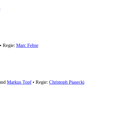
e
• Regie:
Marc Fehse
und
Markus Topf
• Regie:
Christoph Piasecki