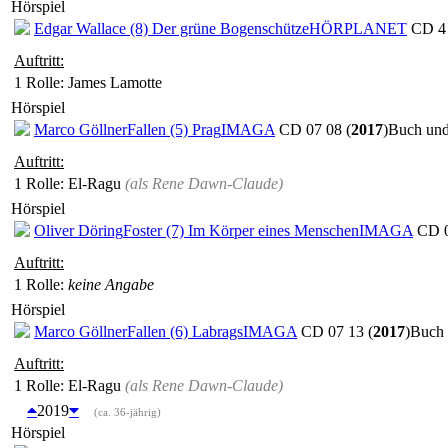
Hörspiel
Edgar Wallace (8) Der grüne Bogenschütze
HÖRPLANET
CD 4 
Auftritt:
1 Rolle
: James Lamotte
Hörspiel
Marco Göllner
Fallen (5) Prag
IMAGA
CD 07 08 (
2017
)
Buch und
Auftritt:
1 Rolle
: El-Ragu
(als
Rene Dawn-Claude
)
Hörspiel
Oliver Döring
Foster (7) Im Körper eines Menschen
IMAGA
CD 0
Auftritt:
1 Rolle
:
keine Angabe
Hörspiel
Marco Göllner
Fallen (6) Labrags
IMAGA
CD 07 13 (
2017
)
Buch 
Auftritt:
1 Rolle
: El-Ragu
(als
Rene Dawn-Claude
)
2019
(ca. 36-jährig)
Hörspiel