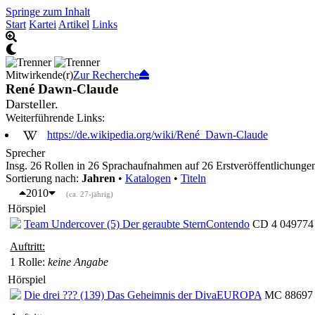
Springe zum Inhalt
Start
Kartei
Artikel
Links
Mitwirkende(r)
Zur Recherche
René Dawn-Claude
Darsteller.
Weiterführende Links:
https://de.wikipedia.org/wiki/René_Dawn-Claude
Sprecher
Insg. 26 Rollen in 26 Sprachaufnahmen auf 26 Erstveröffentlichungen
Sortierung nach:
Jahren
•
Katalogen
•
Titeln
2010
(ca. 27-jährig)
Hörspiel
Team Undercover (5) Der geraubte Stern
Contendo
CD 4 049774 
Auftritt:
1 Rolle
:
keine Angabe
Hörspiel
Die drei ??? (139) Das Geheimnis der Diva
EUROPA
MC 88697 