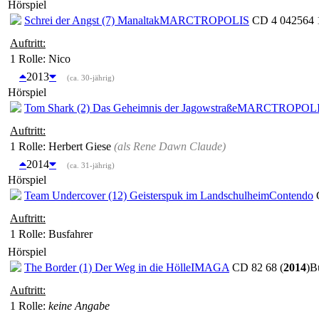
Hörspiel
Schrei der Angst (7) Manaltak
MARCTROPOLIS
CD 4 042564 
Auftritt:
1 Rolle
: Nico
2013
(ca. 30-jährig)
Hörspiel
Tom Shark (2) Das Geheimnis der Jagowstraße
MARCTROPOL
Auftritt:
1 Rolle
: Herbert Giese
(als
Rene Dawn Claude
)
2014
(ca. 31-jährig)
Hörspiel
Team Undercover (12) Geisterspuk im Landschulheim
Contendo
C
Auftritt:
1 Rolle
: Busfahrer
Hörspiel
The Border (1) Der Weg in die Hölle
IMAGA
CD 82 68 (
2014
)
B
Auftritt:
1 Rolle
:
keine Angabe