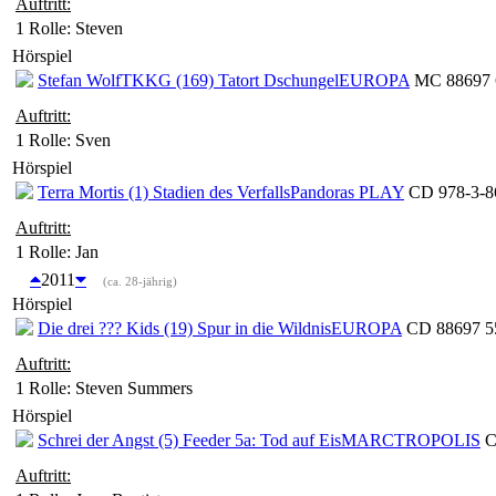
Auftritt:
1 Rolle
: Steven
Hörspiel
Stefan Wolf
TKKG (169) Tatort Dschungel
EUROPA
MC 88697 6
Auftritt:
1 Rolle
: Sven
Hörspiel
Terra Mortis (1) Stadien des Verfalls
Pandoras PLAY
CD 978-3-86
Auftritt:
1 Rolle
: Jan
2011
(ca. 28-jährig)
Hörspiel
Die drei ??? Kids (19) Spur in die Wildnis
EUROPA
CD 88697 55
Auftritt:
1 Rolle
: Steven Summers
Hörspiel
Schrei der Angst (5) Feeder 5a: Tod auf Eis
MARCTROPOLIS
C
Auftritt: