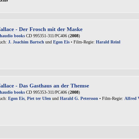
llace - Der Frosch mit der Maske
haudio books
CD 995351-311/PC406 (
2008
)
uch:
J. Joachim Bartsch
und
Egon Eis
• Film-Regie:
Harald Reinl
llace - Das Gasthaus an der Themse
haudio books
CD 995353-311/PC406 (
2008
)
uch:
Egon Eis
,
Piet ter Ulen
und
Harald G. Petersson
• Film-Regie:
Alfred 