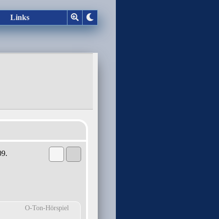
Links
09.
O-Ton-Hörspiel