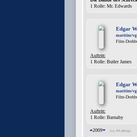
1 Rolle
: Mr. Edwards
Edgar Wa
maritim/vg
Film-Drehb
Auftritt:
1 Rolle
: Butler James
Edgar Wa
maritim/vg
Film-Drehb
Auftritt:
1 Rolle
: Barnaby
2009
(ca. 84-jährig)