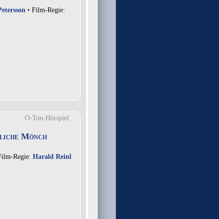
Petersson
• Film-Regie:
O-Ton-Hörspiel
mliche Mönch
Film-Regie:
Harald Reinl