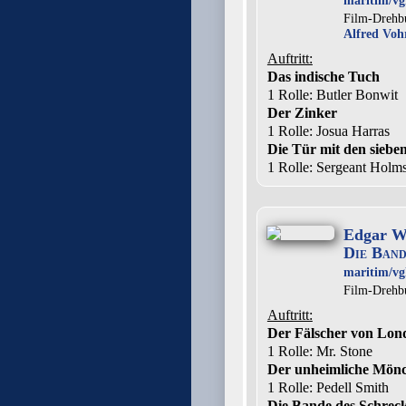
maritim/vg
Film-Drehb
Alfred Voh
Auftritt:
Das indische Tuch
1 Rolle
: Butler Bonwit
Der Zinker
1 Rolle
: Josua Harras
Die Tür mit den siebe
1 Rolle
: Sergeant Holm
Edgar Wa
Die Band
maritim/vg
Film-Drehb
Auftritt:
Der Fälscher von Lon
1 Rolle
: Mr. Stone
Der unheimliche Mön
1 Rolle
: Pedell Smith
Die Bande des Schrec