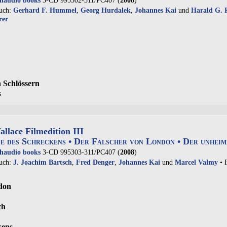
haudio books
3-CD 995302-311/PC407 (
2008
)
uch:
Gerhard F. Hummel
,
Georg Hurdalek
,
Johannes Kai
und
Harald G. 
rer
n Schlössern
s
llace Filmedition III
e des Schreckens • Der Fälscher von London • Der unhei
haudio books
3-CD 995303-311/PC407 (
2008
)
uch:
J. Joachim Bartsch
,
Fred Denger
,
Johannes Kai
und
Marcel Valmy
• 
don
ch
kens