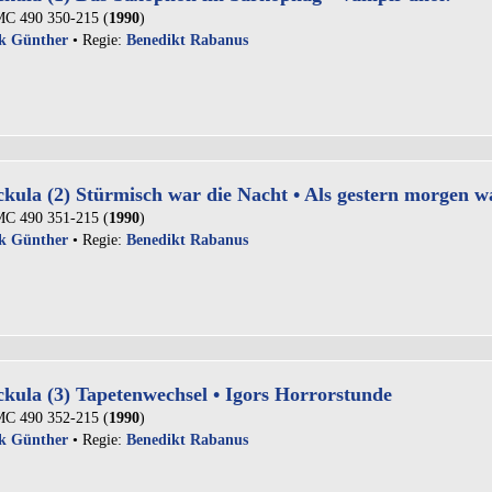
C 490 350-215 (
1990
)
k Günther
• Regie:
Benedikt Rabanus
kula (2) Stürmisch war die Nacht • Als gestern morgen w
C 490 351-215 (
1990
)
k Günther
• Regie:
Benedikt Rabanus
kula (3) Tapetenwechsel • Igors Horrorstunde
C 490 352-215 (
1990
)
k Günther
• Regie:
Benedikt Rabanus