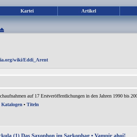
Kartei
Artikel
dia.org/wiki/Eddi_Arent
achaufnahmen auf 17 Erstveröffentlichungen in den Jahren 1990 bis 20
•
Katalogen
•
Titeln
kula (1) Das Saxophon im Sarkophag • Vampir ahoi!