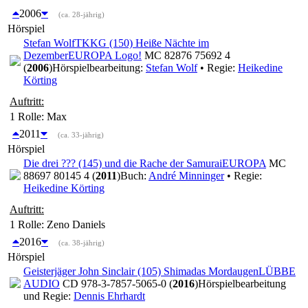
2006
(ca. 28-jährig)
Hörspiel
Stefan Wolf
TKKG (150) Heiße Nächte im
Dezember
EUROPA Logo!
MC 82876 75692 4
(
2006
)
Hörspielbearbeitung:
Stefan Wolf
• Regie:
Heikedine
Körting
Auftritt:
1 Rolle
: Max
2011
(ca. 33-jährig)
Hörspiel
Die drei ??? (145) und die Rache der Samurai
EUROPA
MC
88697 80145 4 (
2011
)
Buch:
André Minninger
• Regie:
Heikedine Körting
Auftritt:
1 Rolle
: Zeno Daniels
2016
(ca. 38-jährig)
Hörspiel
Geisterjäger John Sinclair (105) Shimadas Mordaugen
LÜBBE
AUDIO
CD 978-3-7857-5065-0 (
2016
)
Hörspielbearbeitung
und Regie:
Dennis Ehrhardt