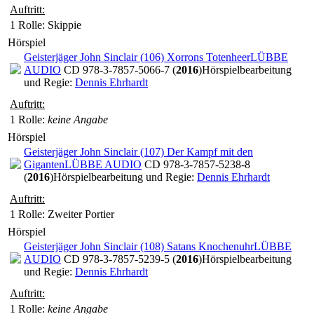
Auftritt:
1 Rolle
: Skippie
Hörspiel
Geisterjäger John Sinclair (106) Xorrons Totenheer
LÜBBE
AUDIO
CD 978-3-7857-5066-7 (
2016
)
Hörspielbearbeitung
und Regie:
Dennis Ehrhardt
Auftritt:
1 Rolle
:
keine Angabe
Hörspiel
Geisterjäger John Sinclair (107) Der Kampf mit den
Giganten
LÜBBE AUDIO
CD 978-3-7857-5238-8
(
2016
)
Hörspielbearbeitung und Regie:
Dennis Ehrhardt
Auftritt:
1 Rolle
: Zweiter Portier
Hörspiel
Geisterjäger John Sinclair (108) Satans Knochenuhr
LÜBBE
AUDIO
CD 978-3-7857-5239-5 (
2016
)
Hörspielbearbeitung
und Regie:
Dennis Ehrhardt
Auftritt:
1 Rolle
:
keine Angabe