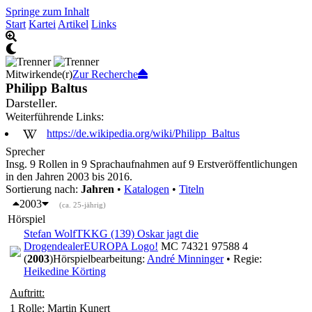
Springe zum Inhalt
Start
Kartei
Artikel
Links
Mitwirkende(r)
Zur Recherche
Philipp Baltus
Darsteller.
Weiterführende Links:
https://de.wikipedia.org/wiki/Philipp_Baltus
Sprecher
Insg. 9 Rollen in 9 Sprachaufnahmen auf 9 Erstveröffentlichungen
in den Jahren 2003 bis 2016.
Sortierung nach:
Jahren
•
Katalogen
•
Titeln
2003
(ca. 25-jährig)
Hörspiel
Stefan Wolf
TKKG (139) Oskar jagt die
Drogendealer
EUROPA Logo!
MC 74321 97588 4
(
2003
)
Hörspielbearbeitung:
André Minninger
• Regie:
Heikedine Körting
Auftritt:
1 Rolle
: Martin Kunert