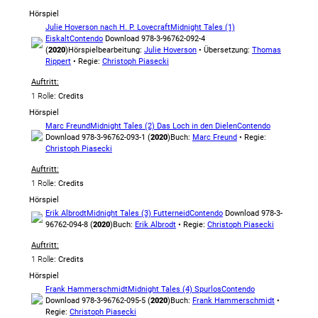
Hörspiel
Julie Hoverson nach H. P. Lovecraft
Midnight Tales (1)
Eiskalt
Contendo
Download 978-3-96762-092-4
(
2020
)
Hörspielbearbeitung:
Julie Hoverson
• Übersetzung:
Thomas
Rippert
• Regie:
Christoph Piasecki
Auftritt:
1 Rolle
: Credits
Hörspiel
Marc Freund
Midnight Tales (2) Das Loch in den Dielen
Contendo
Download 978-3-96762-093-1 (
2020
)
Buch:
Marc Freund
• Regie:
Christoph Piasecki
Auftritt:
1 Rolle
: Credits
Hörspiel
Erik Albrodt
Midnight Tales (3) Futterneid
Contendo
Download 978-3-
96762-094-8 (
2020
)
Buch:
Erik Albrodt
• Regie:
Christoph Piasecki
Auftritt:
1 Rolle
: Credits
Hörspiel
Frank Hammerschmidt
Midnight Tales (4) Spurlos
Contendo
Download 978-3-96762-095-5 (
2020
)
Buch:
Frank Hammerschmidt
•
Regie:
Christoph Piasecki