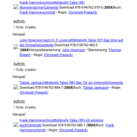
Frank Hammerschmidt
Midnight Tales (86)
Monsterwürmer
Contendo
Download 978-3-96762-370-3 (
2024
)
Buch:
Frank Hammerschmidt
• Regie:
Christoph Piasecki
Auftritt:
1 Rolle
: Credits
Hörspiel
Julie Hoverson nach H. P. Lovecraft
Midnight Tales (87) Das Ding auf
der Schwelle
Contendo
Download 978-3-96762-482-3
(
2024
)
Hörspielbearbeitung:
Julie Hoverson
• Übersetzung:
Thomas
Rippert
• Regie:
Christoph Piasecki
Auftritt:
1 Rolle
: Credits
Hörspiel
Tobias Jawtusch
Midnight Tales (88) Das Tor zur Unterwelt
Contendo
Download 978-3-96762-484-7 (
2024
)
Buch:
Tobias Jawtusch
• Regie:
Christoph Piasecki
Auftritt:
1 Rolle
: Credits
Hörspiel
Frank Hammerschmidt
Midnight Tales (89) Ich erkenne
euch
Contendo
Download 978-3-96762-486-1 (
2024
)
Buch:
Frank
Hammerschmidt
• Regie:
Christoph Piasecki