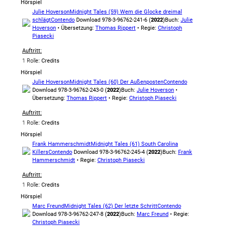
Hörspiel
Julie Hoverson
Midnight Tales (59) Wem die Glocke dreimal
schlägt
Contendo
Download 978-3-96762-241-6 (
2022
)
Buch:
Julie
Hoverson
• Übersetzung:
Thomas Rippert
• Regie:
Christoph
Piasecki
Auftritt:
1 Rolle
: Credits
Hörspiel
Julie Hoverson
Midnight Tales (60) Der Außenposten
Contendo
Download 978-3-96762-243-0 (
2022
)
Buch:
Julie Hoverson
•
Übersetzung:
Thomas Rippert
• Regie:
Christoph Piasecki
Auftritt:
1 Rolle
: Credits
Hörspiel
Frank Hammerschmidt
Midnight Tales (61) South Carolina
Killers
Contendo
Download 978-3-96762-245-4 (
2022
)
Buch:
Frank
Hammerschmidt
• Regie:
Christoph Piasecki
Auftritt:
1 Rolle
: Credits
Hörspiel
Marc Freund
Midnight Tales (62) Der letzte Schritt
Contendo
Download 978-3-96762-247-8 (
2022
)
Buch:
Marc Freund
• Regie:
Christoph Piasecki