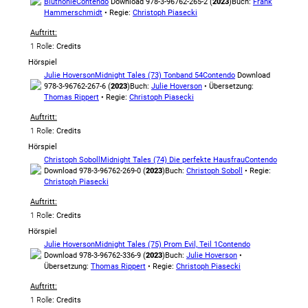
Bluthöhle
Contendo
Download 978-3-96762-265-2 (
2023
)
Buch:
Frank
Hammerschmidt
• Regie:
Christoph Piasecki
Auftritt:
1 Rolle
: Credits
Hörspiel
Julie Hoverson
Midnight Tales (73) Tonband 54
Contendo
Download
978-3-96762-267-6 (
2023
)
Buch:
Julie Hoverson
• Übersetzung:
Thomas Rippert
• Regie:
Christoph Piasecki
Auftritt:
1 Rolle
: Credits
Hörspiel
Christoph Soboll
Midnight Tales (74) Die perfekte Hausfrau
Contendo
Download 978-3-96762-269-0 (
2023
)
Buch:
Christoph Soboll
• Regie:
Christoph Piasecki
Auftritt:
1 Rolle
: Credits
Hörspiel
Julie Hoverson
Midnight Tales (75) Prom Evil, Teil 1
Contendo
Download 978-3-96762-336-9 (
2023
)
Buch:
Julie Hoverson
•
Übersetzung:
Thomas Rippert
• Regie:
Christoph Piasecki
Auftritt:
1 Rolle
: Credits