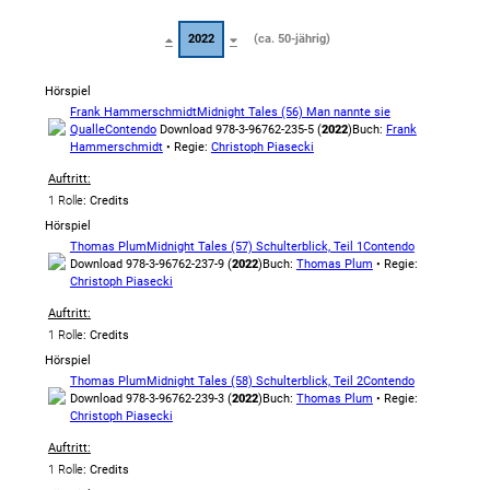
2022
(ca. 50-jährig)
Hörspiel
Frank Hammerschmidt
Midnight Tales (56) Man nannte sie
Qualle
Contendo
Download 978-3-96762-235-5 (
2022
)
Buch:
Frank
Hammerschmidt
• Regie:
Christoph Piasecki
Auftritt:
1 Rolle
: Credits
Hörspiel
Thomas Plum
Midnight Tales (57) Schulterblick, Teil 1
Contendo
Download 978-3-96762-237-9 (
2022
)
Buch:
Thomas Plum
• Regie:
Christoph Piasecki
Auftritt:
1 Rolle
: Credits
Hörspiel
Thomas Plum
Midnight Tales (58) Schulterblick, Teil 2
Contendo
Download 978-3-96762-239-3 (
2022
)
Buch:
Thomas Plum
• Regie:
Christoph Piasecki
Auftritt:
1 Rolle
: Credits