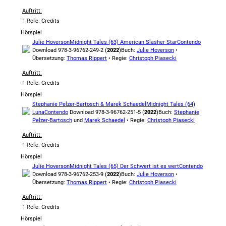
Auftritt:
1 Rolle
: Credits
Hörspiel
Julie Hoverson
Midnight Tales (63) American Slasher Star
Contendo
Download 978-3-96762-249-2 (
2022
)
Buch:
Julie Hoverson
•
Übersetzung:
Thomas Rippert
• Regie:
Christoph Piasecki
Auftritt:
1 Rolle
: Credits
Hörspiel
Stephanie Pelzer-Bartosch & Marek Schaedel
Midnight Tales (64)
Luna
Contendo
Download 978-3-96762-251-5 (
2022
)
Buch:
Stephanie
Pelzer-Bartosch
und
Marek Schaedel
• Regie:
Christoph Piasecki
Auftritt:
1 Rolle
: Credits
Hörspiel
Julie Hoverson
Midnight Tales (65) Der Schwert ist es wert
Contendo
Download 978-3-96762-253-9 (
2022
)
Buch:
Julie Hoverson
•
Übersetzung:
Thomas Rippert
• Regie:
Christoph Piasecki
Auftritt:
1 Rolle
: Credits
Hörspiel