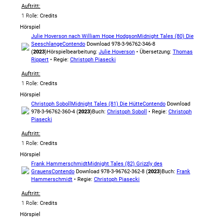
Auftritt:
1 Rolle
: Credits
Hörspiel
Julie Hoverson nach William Hope Hodgson
Midnight Tales (80) Die
Seeschlange
Contendo
Download 978-3-96762-346-8
(
2023
)
Hörspielbearbeitung:
Julie Hoverson
• Übersetzung:
Thomas
Rippert
• Regie:
Christoph Piasecki
Auftritt:
1 Rolle
: Credits
Hörspiel
Christoph Soboll
Midnight Tales (81) Die Hütte
Contendo
Download
978-3-96762-360-4 (
2023
)
Buch:
Christoph Soboll
• Regie:
Christoph
Piasecki
Auftritt:
1 Rolle
: Credits
Hörspiel
Frank Hammerschmidt
Midnight Tales (82) Grizzly des
Grauens
Contendo
Download 978-3-96762-362-8 (
2023
)
Buch:
Frank
Hammerschmidt
• Regie:
Christoph Piasecki
Auftritt:
1 Rolle
: Credits
Hörspiel