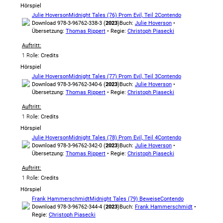
Hörspiel
Julie Hoverson
Midnight Tales (76) Prom Evil, Teil 2
Contendo
Download 978-3-96762-338-3 (
2023
)
Buch:
Julie Hoverson
•
Übersetzung:
Thomas Rippert
• Regie:
Christoph Piasecki
Auftritt:
1 Rolle
: Credits
Hörspiel
Julie Hoverson
Midnight Tales (77) Prom Evil, Teil 3
Contendo
Download 978-3-96762-340-6 (
2023
)
Buch:
Julie Hoverson
•
Übersetzung:
Thomas Rippert
• Regie:
Christoph Piasecki
Auftritt:
1 Rolle
: Credits
Hörspiel
Julie Hoverson
Midnight Tales (78) Prom Evil, Teil 4
Contendo
Download 978-3-96762-342-0 (
2023
)
Buch:
Julie Hoverson
•
Übersetzung:
Thomas Rippert
• Regie:
Christoph Piasecki
Auftritt:
1 Rolle
: Credits
Hörspiel
Frank Hammerschmidt
Midnight Tales (79) Beweise
Contendo
Download 978-3-96762-344-4 (
2023
)
Buch:
Frank Hammerschmidt
•
Regie:
Christoph Piasecki