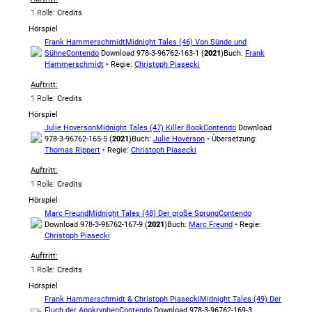
1 Rolle
: Credits
Hörspiel
Frank Hammerschmidt
Midnight Tales (46) Von Sünde und
Sühne
Contendo
Download 978-3-96762-163-1 (
2021
)
Buch:
Frank
Hammerschmidt
• Regie:
Christoph Piasecki
Auftritt:
1 Rolle
: Credits
Hörspiel
Julie Hoverson
Midnight Tales (47) Killer Book
Contendo
Download
978-3-96762-165-5 (
2021
)
Buch:
Julie Hoverson
• Übersetzung:
Thomas Rippert
• Regie:
Christoph Piasecki
Auftritt:
1 Rolle
: Credits
Hörspiel
Marc Freund
Midnight Tales (48) Der große Sprung
Contendo
Download 978-3-96762-167-9 (
2021
)
Buch:
Marc Freund
• Regie:
Christoph Piasecki
Auftritt:
1 Rolle
: Credits
Hörspiel
Frank Hammerschmidt & Christoph Piasecki
Midnight Tales (49) Der
Fluch der Apokryphen
Contendo
Download 978-3-96762-169-3