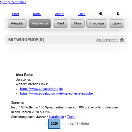
Springe zum Inhalt
Start
Kartei
Artikel
Links
MITWIRKENDE(R)
Zur Recherche
Alex Bolte
Darsteller.
Weiterführende Links:
https://www.allesstimmig.de
https://www.bodalgo.com/de/sprecher/alex-bolte
Sprecher
Insg. 100 Rollen in 100 Sprachaufnahmen auf 100 Erstveröffentlichungen
in den Jahren 2020 bis 2025.
Sortierung nach:
Jahren
•
Katalogen
•
Titeln
2020
(ca. 48-jährig)