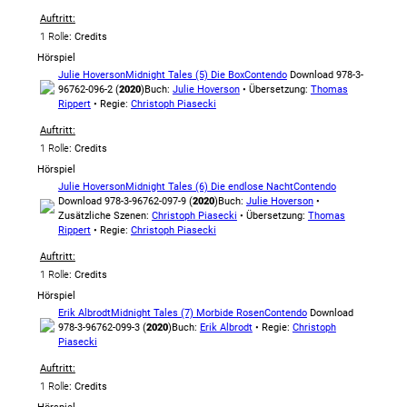
Auftritt:
1 Rolle
: Credits
Hörspiel
Julie Hoverson
Midnight Tales (5) Die Box
Contendo
Download 978-3-
96762-096-2 (
2020
)
Buch:
Julie Hoverson
• Übersetzung:
Thomas
Rippert
• Regie:
Christoph Piasecki
Auftritt:
1 Rolle
: Credits
Hörspiel
Julie Hoverson
Midnight Tales (6) Die endlose Nacht
Contendo
Download 978-3-96762-097-9 (
2020
)
Buch:
Julie Hoverson
•
Zusätzliche Szenen:
Christoph Piasecki
• Übersetzung:
Thomas
Rippert
• Regie:
Christoph Piasecki
Auftritt:
1 Rolle
: Credits
Hörspiel
Erik Albrodt
Midnight Tales (7) Morbide Rosen
Contendo
Download
978-3-96762-099-3 (
2020
)
Buch:
Erik Albrodt
• Regie:
Christoph
Piasecki
Auftritt:
1 Rolle
: Credits