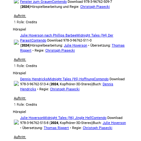
Fenster zum Grauen
Contendo
Download 978-3-96762-509-7
(
2024
)
Hörspielbearbeitung und Regie:
Christoph Piasecki
Auftritt:
1 Rolle
: Credits
Hörspiel
Julie Hoverson nach Phillips Barbee
Midnight Tales (94) Der
Parasit
Contendo
Download 978-3-96762-511-0
(
2024
)
Hörspielbearbeitung:
Julie Hoverson
• Übersetzung:
Thomas
Rippert
• Regie:
Christoph Piasecki
Auftritt:
1 Rolle
: Credits
Hörspiel
Dennis Hendricks
Midnight Tales (95) Hoffnung
Contendo
Download
978-3-96762-513-4 (
2024
, Kopfhörer-3D-Stereo)
Buch:
Dennis
Hendricks
• Regie:
Christoph Piasecki
Auftritt:
1 Rolle
: Credits
Hörspiel
Julie Hoverson
Midnight Tales (96) Jingle Hell
Contendo
Download
978-3-96762-515-8 (
2024
, Kopfhörer-3D-Stereo)
Buch:
Julie Hoverson
• Übersetzung:
Thomas Rippert
• Regie:
Christoph Piasecki
Auftritt: