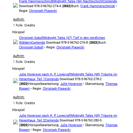
Frank Hammerschmidt
Midnight Tales (66) Nachtschicht
Contendo
Download 978-3-96762-274-4 (
2022
)
Buch:
Frank Hammerschmidt
•
Regie:
Christoph Piasecki
Auftritt:
1 Rolle
: Credits
Hörspiel
Christoph Soboll
Midnight Tales (67) Tief in den nördlichen
Wäldern
Contendo
Download 978-3-96762-276-8 (
2022
)
Buch:
Christoph Soboll
• Regie:
Christoph Piasecki
Auftritt:
1 Rolle
: Credits
Hörspiel
Julie Hoverson nach H. P. Lovecraft
Midnight Tales (68) Träume im
Hexenhaus, Teil 1
Contendo
Download 978-3-96762-278-2
(
2022
)
Hörspielbearbeitung:
Julie Hoverson
• Übersetzung:
Thomas
Rippert
• Regie:
Christoph Piasecki
Auftritt:
1 Rolle
: Credits
Hörspiel
Julie Hoverson nach H. P. Lovecraft
Midnight Tales (69) Träume im
Hexenhaus, Teil 2
Contendo
Download 978-3-96762-280-5
(
2022
)
Hörspielbearbeitung:
Julie Hoverson
• Übersetzung:
Thomas
Rippert
• Regie:
Christoph Piasecki