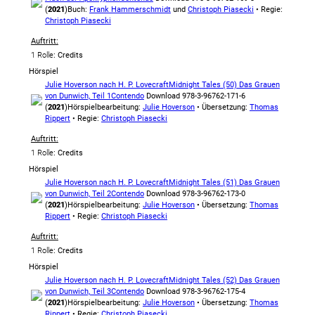
(
2021
)
Buch:
Frank Hammerschmidt
und
Christoph Piasecki
• Regie:
Christoph Piasecki
Auftritt:
1 Rolle
: Credits
Hörspiel
Julie Hoverson nach H. P. Lovecraft
Midnight Tales (50) Das Grauen
von Dunwich, Teil 1
Contendo
Download 978-3-96762-171-6
(
2021
)
Hörspielbearbeitung:
Julie Hoverson
• Übersetzung:
Thomas
Rippert
• Regie:
Christoph Piasecki
Auftritt:
1 Rolle
: Credits
Hörspiel
Julie Hoverson nach H. P. Lovecraft
Midnight Tales (51) Das Grauen
von Dunwich, Teil 2
Contendo
Download 978-3-96762-173-0
(
2021
)
Hörspielbearbeitung:
Julie Hoverson
• Übersetzung:
Thomas
Rippert
• Regie:
Christoph Piasecki
Auftritt:
1 Rolle
: Credits
Hörspiel
Julie Hoverson nach H. P. Lovecraft
Midnight Tales (52) Das Grauen
von Dunwich, Teil 3
Contendo
Download 978-3-96762-175-4
(
2021
)
Hörspielbearbeitung:
Julie Hoverson
• Übersetzung:
Thomas
Rippert
• Regie:
Christoph Piasecki