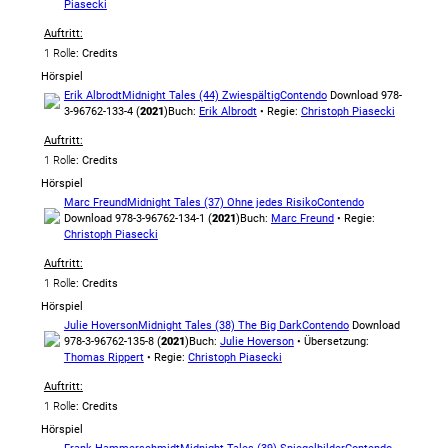
Piasecki
Auftritt:
1 Rolle
: Credits
Hörspiel
Erik Albrodt
Midnight Tales (44) Zwiespältig
Contendo
Download 978-
3-96762-133-4 (
2021
)
Buch:
Erik Albrodt
• Regie:
Christoph Piasecki
Auftritt:
1 Rolle
: Credits
Hörspiel
Marc Freund
Midnight Tales (37) Ohne jedes Risiko
Contendo
Download 978-3-96762-134-1 (
2021
)
Buch:
Marc Freund
• Regie:
Christoph Piasecki
Auftritt:
1 Rolle
: Credits
Hörspiel
Julie Hoverson
Midnight Tales (38) The Big Dark
Contendo
Download
978-3-96762-135-8 (
2021
)
Buch:
Julie Hoverson
• Übersetzung:
Thomas Rippert
• Regie:
Christoph Piasecki
Auftritt:
1 Rolle
: Credits
Hörspiel