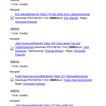
1 Rolle
: Credits
Hörspiel
Erik Albrodt
Midnight Tales (19) Die Rolle ihres Lebens
Contendo
Download 978-3-96762-113-6 (
2020
)
Buch:
Erik Albrodt
• Regie:
Christoph Piasecki
Auftritt:
1 Rolle
: Credits
Hörspiel
Julie Hoverson
Midnight Tales (20) Clara gegen Tod und
Teufel
Contendo
Download 978-3-96762-114-3 (
2020
)
Buch:
Julie
Hoverson
• Übersetzung:
Thomas Rippert
• Regie:
Christoph
Piasecki
Auftritt:
1 Rolle
: Credits
Hörspiel
Frank Hammerschmidt
Midnight Tales (21) Hetzjagd
Contendo
Download 978-3-96762-115-0 (
2020
)
Buch:
Frank Hammerschmidt
•
Regie:
Christoph Piasecki
Auftritt:
1 Rolle
: Credits
Hörspiel
Julie Hoverson
Midnight Tales (22) Das verfluchte