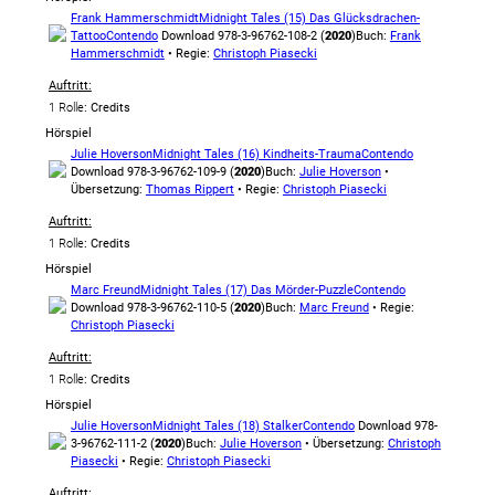
Frank Hammerschmidt
Midnight Tales (15) Das Glücksdrachen-
Tattoo
Contendo
Download 978-3-96762-108-2 (
2020
)
Buch:
Frank
Hammerschmidt
• Regie:
Christoph Piasecki
Auftritt:
1 Rolle
: Credits
Hörspiel
Julie Hoverson
Midnight Tales (16) Kindheits-Trauma
Contendo
Download 978-3-96762-109-9 (
2020
)
Buch:
Julie Hoverson
•
Übersetzung:
Thomas Rippert
• Regie:
Christoph Piasecki
Auftritt:
1 Rolle
: Credits
Hörspiel
Marc Freund
Midnight Tales (17) Das Mörder-Puzzle
Contendo
Download 978-3-96762-110-5 (
2020
)
Buch:
Marc Freund
• Regie:
Christoph Piasecki
Auftritt:
1 Rolle
: Credits
Hörspiel
Julie Hoverson
Midnight Tales (18) Stalker
Contendo
Download 978-
3-96762-111-2 (
2020
)
Buch:
Julie Hoverson
• Übersetzung:
Christoph
Piasecki
• Regie:
Christoph Piasecki
Auftritt: