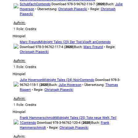
Schubfach
Contendo
Download 978-3-96762-116-7 (
2020
)
Buch:
Julie
Hoverson
• Übersetzung:
Christoph Piasecki
• Regie:
Christoph
Piasecki
Auftritt:
1 Rolle
: Credits
Hörspiel
Marc Freund
Midnight Tales (23) Der Tod klopft an
Contendo
Download 978-3-96762-117-4 (
2020
)
Buch:
Marc Freund
• Regie:
Christoph Piasecki
Auftritt:
1 Rolle
: Credits
Hörspiel
Julie Hoverson
Midnight Tales (24) Noir
Contendo
Download 978-3-
96762-118-1 (
2020
)
Buch:
Julie Hoverson
• Übersetzung:
Thomas
Rippert
• Regie:
Christoph Piasecki
Auftritt:
1 Rolle
: Credits
Hörspiel
Frank Hammerschmidt
Midnight Tales (25) Tote neue Welt, Teil
1
Contendo
Download 978-3-96762-120-4 (
2020
)
Buch:
Frank
Hammerschmidt
• Regie:
Christoph Piasecki
Auftritt: