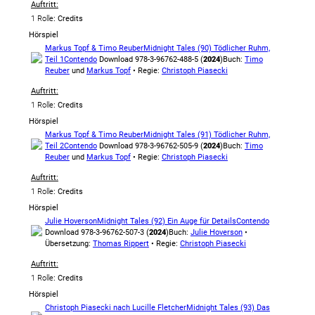
Auftritt:
1 Rolle
: Credits
Hörspiel
Markus Topf & Timo Reuber
Midnight Tales (90) Tödlicher Ruhm,
Teil 1
Contendo
Download 978-3-96762-488-5 (
2024
)
Buch:
Timo
Reuber
und
Markus Topf
• Regie:
Christoph Piasecki
Auftritt:
1 Rolle
: Credits
Hörspiel
Markus Topf & Timo Reuber
Midnight Tales (91) Tödlicher Ruhm,
Teil 2
Contendo
Download 978-3-96762-505-9 (
2024
)
Buch:
Timo
Reuber
und
Markus Topf
• Regie:
Christoph Piasecki
Auftritt:
1 Rolle
: Credits
Hörspiel
Julie Hoverson
Midnight Tales (92) Ein Auge für Details
Contendo
Download 978-3-96762-507-3 (
2024
)
Buch:
Julie Hoverson
•
Übersetzung:
Thomas Rippert
• Regie:
Christoph Piasecki
Auftritt:
1 Rolle
: Credits
Hörspiel
Christoph Piasecki nach Lucille Fletcher
Midnight Tales (93) Das