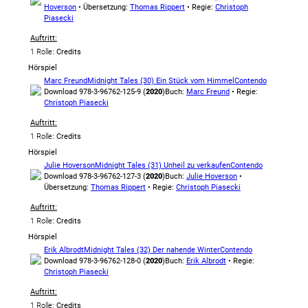
Hoverson
• Übersetzung:
Thomas Rippert
• Regie:
Christoph
Piasecki
Auftritt:
1 Rolle
: Credits
Hörspiel
Marc Freund
Midnight Tales (30) Ein Stück vom Himmel
Contendo
Download 978-3-96762-125-9 (
2020
)
Buch:
Marc Freund
• Regie:
Christoph Piasecki
Auftritt:
1 Rolle
: Credits
Hörspiel
Julie Hoverson
Midnight Tales (31) Unheil zu verkaufen
Contendo
Download 978-3-96762-127-3 (
2020
)
Buch:
Julie Hoverson
•
Übersetzung:
Thomas Rippert
• Regie:
Christoph Piasecki
Auftritt:
1 Rolle
: Credits
Hörspiel
Erik Albrodt
Midnight Tales (32) Der nahende Winter
Contendo
Download 978-3-96762-128-0 (
2020
)
Buch:
Erik Albrodt
• Regie:
Christoph Piasecki
Auftritt:
1 Rolle
: Credits