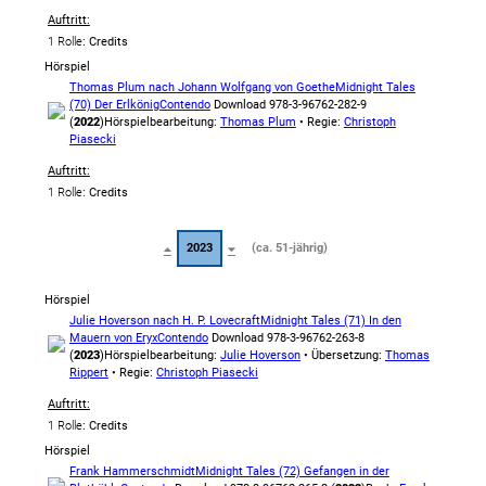
Auftritt:
1 Rolle
: Credits
Hörspiel
Thomas Plum nach Johann Wolfgang von Goethe
Midnight Tales
(70) Der Erlkönig
Contendo
Download 978-3-96762-282-9
(
2022
)
Hörspielbearbeitung:
Thomas Plum
• Regie:
Christoph
Piasecki
Auftritt:
1 Rolle
: Credits
2023
(ca. 51-jährig)
Hörspiel
Julie Hoverson nach H. P. Lovecraft
Midnight Tales (71) In den
Mauern von Eryx
Contendo
Download 978-3-96762-263-8
(
2023
)
Hörspielbearbeitung:
Julie Hoverson
• Übersetzung:
Thomas
Rippert
• Regie:
Christoph Piasecki
Auftritt:
1 Rolle
: Credits
Hörspiel
Frank Hammerschmidt
Midnight Tales (72) Gefangen in der