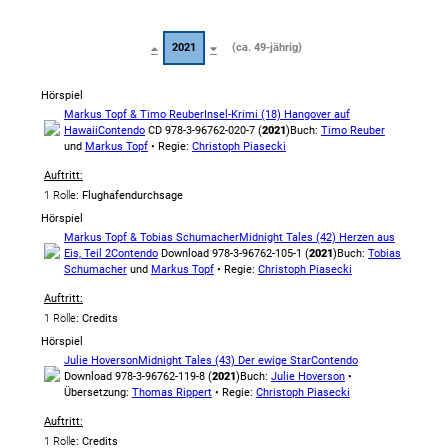
2021
(ca. 49-jährig)
Hörspiel
Markus Topf & Timo Reuber
Insel-Krimi (18) Hangover auf
Hawaii
Contendo
CD 978-3-96762-020-7 (
2021
)
Buch:
Timo Reuber
und
Markus Topf
• Regie:
Christoph Piasecki
Auftritt:
1 Rolle
: Flughafendurchsage
Hörspiel
Markus Topf & Tobias Schumacher
Midnight Tales (42) Herzen aus
Eis, Teil 2
Contendo
Download 978-3-96762-105-1 (
2021
)
Buch:
Tobias
Schumacher
und
Markus Topf
• Regie:
Christoph Piasecki
Auftritt:
1 Rolle
: Credits
Hörspiel
Julie Hoverson
Midnight Tales (43) Der ewige Star
Contendo
Download 978-3-96762-119-8 (
2021
)
Buch:
Julie Hoverson
•
Übersetzung:
Thomas Rippert
• Regie:
Christoph Piasecki
Auftritt:
1 Rolle
: Credits