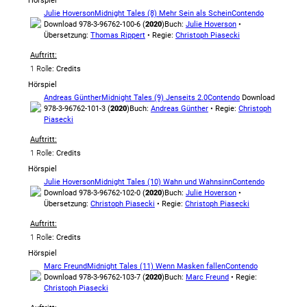
Hörspiel
Julie Hoverson
Midnight Tales (8) Mehr Sein als Schein
Contendo
Download 978-3-96762-100-6 (
2020
)
Buch:
Julie Hoverson
•
Übersetzung:
Thomas Rippert
• Regie:
Christoph Piasecki
Auftritt:
1 Rolle
: Credits
Hörspiel
Andreas Günther
Midnight Tales (9) Jenseits 2.0
Contendo
Download
978-3-96762-101-3 (
2020
)
Buch:
Andreas Günther
• Regie:
Christoph
Piasecki
Auftritt:
1 Rolle
: Credits
Hörspiel
Julie Hoverson
Midnight Tales (10) Wahn und Wahnsinn
Contendo
Download 978-3-96762-102-0 (
2020
)
Buch:
Julie Hoverson
•
Übersetzung:
Christoph Piasecki
• Regie:
Christoph Piasecki
Auftritt:
1 Rolle
: Credits
Hörspiel
Marc Freund
Midnight Tales (11) Wenn Masken fallen
Contendo
Download 978-3-96762-103-7 (
2020
)
Buch:
Marc Freund
• Regie:
Christoph Piasecki