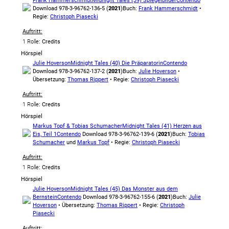
Frank Hammerschmidt
Midnight Tales (39) Spiegelbilder
Contendo
Download 978-3-96762-136-5 (
2021
)
Buch:
Frank Hammerschmidt
•
Regie:
Christoph Piasecki
Auftritt:
1 Rolle
: Credits
Hörspiel
Julie Hoverson
Midnight Tales (40) Die Präparatorin
Contendo
Download 978-3-96762-137-2 (
2021
)
Buch:
Julie Hoverson
•
Übersetzung:
Thomas Rippert
• Regie:
Christoph Piasecki
Auftritt:
1 Rolle
: Credits
Hörspiel
Markus Topf & Tobias Schumacher
Midnight Tales (41) Herzen aus
Eis, Teil 1
Contendo
Download 978-3-96762-139-6 (
2021
)
Buch:
Tobias
Schumacher
und
Markus Topf
• Regie:
Christoph Piasecki
Auftritt:
1 Rolle
: Credits
Hörspiel
Julie Hoverson
Midnight Tales (45) Das Monster aus dem
Bernstein
Contendo
Download 978-3-96762-155-6 (
2021
)
Buch:
Julie
Hoverson
• Übersetzung:
Thomas Rippert
• Regie:
Christoph
Piasecki
Auftritt: