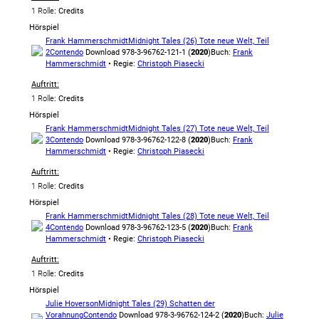
1 Rolle
: Credits
Hörspiel
Frank Hammerschmidt
Midnight Tales (26) Tote neue Welt, Teil
2
Contendo
Download 978-3-96762-121-1 (
2020
)
Buch:
Frank
Hammerschmidt
• Regie:
Christoph Piasecki
Auftritt:
1 Rolle
: Credits
Hörspiel
Frank Hammerschmidt
Midnight Tales (27) Tote neue Welt, Teil
3
Contendo
Download 978-3-96762-122-8 (
2020
)
Buch:
Frank
Hammerschmidt
• Regie:
Christoph Piasecki
Auftritt:
1 Rolle
: Credits
Hörspiel
Frank Hammerschmidt
Midnight Tales (28) Tote neue Welt, Teil
4
Contendo
Download 978-3-96762-123-5 (
2020
)
Buch:
Frank
Hammerschmidt
• Regie:
Christoph Piasecki
Auftritt:
1 Rolle
: Credits
Hörspiel
Julie Hoverson
Midnight Tales (29) Schatten der
Vorahnung
Contendo
Download 978-3-96762-124-2 (
2020
)
Buch:
Julie