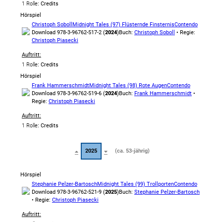
1 Rolle
: Credits
Hörspiel
Christoph Soboll
Midnight Tales (97) Flüsternde Finsternis
Contendo
Download 978-3-96762-517-2 (
2024
)
Buch:
Christoph Soboll
• Regie:
Christoph Piasecki
Auftritt:
1 Rolle
: Credits
Hörspiel
Frank Hammerschmidt
Midnight Tales (98) Rote Augen
Contendo
Download 978-3-96762-519-6 (
2024
)
Buch:
Frank Hammerschmidt
•
Regie:
Christoph Piasecki
Auftritt:
1 Rolle
: Credits
2025
(ca. 53-jährig)
Hörspiel
Stephanie Pelzer-Bartosch
Midnight Tales (99) Trollporten
Contendo
Download 978-3-96762-521-9 (
2025
)
Buch:
Stephanie Pelzer-Bartosch
• Regie:
Christoph Piasecki
Auftritt: