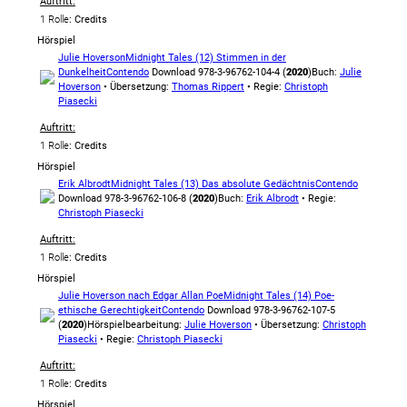
Auftritt:
1 Rolle
: Credits
Hörspiel
Julie Hoverson
Midnight Tales (12) Stimmen in der
Dunkelheit
Contendo
Download 978-3-96762-104-4 (
2020
)
Buch:
Julie
Hoverson
• Übersetzung:
Thomas Rippert
• Regie:
Christoph
Piasecki
Auftritt:
1 Rolle
: Credits
Hörspiel
Erik Albrodt
Midnight Tales (13) Das absolute Gedächtnis
Contendo
Download 978-3-96762-106-8 (
2020
)
Buch:
Erik Albrodt
• Regie:
Christoph Piasecki
Auftritt:
1 Rolle
: Credits
Hörspiel
Julie Hoverson nach Edgar Allan Poe
Midnight Tales (14) Poe-
ethische Gerechtigkeit
Contendo
Download 978-3-96762-107-5
(
2020
)
Hörspielbearbeitung:
Julie Hoverson
• Übersetzung:
Christoph
Piasecki
• Regie:
Christoph Piasecki
Auftritt:
1 Rolle
: Credits
Hörspiel