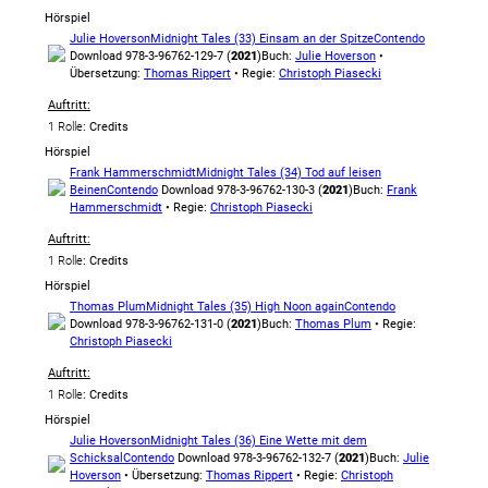
Hörspiel
Julie Hoverson
Midnight Tales (33) Einsam an der Spitze
Contendo
Download 978-3-96762-129-7 (
2021
)
Buch:
Julie Hoverson
•
Übersetzung:
Thomas Rippert
• Regie:
Christoph Piasecki
Auftritt:
1 Rolle
: Credits
Hörspiel
Frank Hammerschmidt
Midnight Tales (34) Tod auf leisen
Beinen
Contendo
Download 978-3-96762-130-3 (
2021
)
Buch:
Frank
Hammerschmidt
• Regie:
Christoph Piasecki
Auftritt:
1 Rolle
: Credits
Hörspiel
Thomas Plum
Midnight Tales (35) High Noon again
Contendo
Download 978-3-96762-131-0 (
2021
)
Buch:
Thomas Plum
• Regie:
Christoph Piasecki
Auftritt:
1 Rolle
: Credits
Hörspiel
Julie Hoverson
Midnight Tales (36) Eine Wette mit dem
Schicksal
Contendo
Download 978-3-96762-132-7 (
2021
)
Buch:
Julie
Hoverson
• Übersetzung:
Thomas Rippert
• Regie:
Christoph