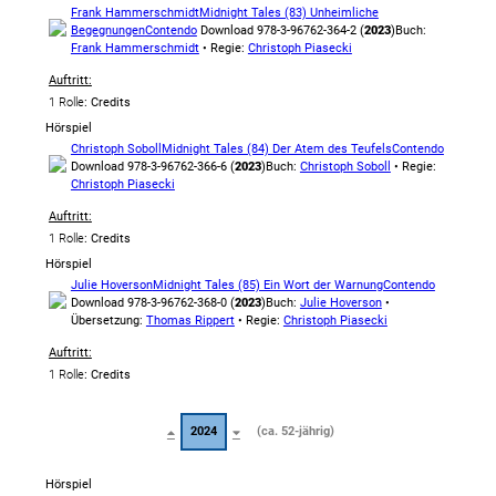
Frank Hammerschmidt
Midnight Tales (83) Unheimliche
Begegnungen
Contendo
Download 978-3-96762-364-2 (
2023
)
Buch:
Frank Hammerschmidt
• Regie:
Christoph Piasecki
Auftritt:
1 Rolle
: Credits
Hörspiel
Christoph Soboll
Midnight Tales (84) Der Atem des Teufels
Contendo
Download 978-3-96762-366-6 (
2023
)
Buch:
Christoph Soboll
• Regie:
Christoph Piasecki
Auftritt:
1 Rolle
: Credits
Hörspiel
Julie Hoverson
Midnight Tales (85) Ein Wort der Warnung
Contendo
Download 978-3-96762-368-0 (
2023
)
Buch:
Julie Hoverson
•
Übersetzung:
Thomas Rippert
• Regie:
Christoph Piasecki
Auftritt:
1 Rolle
: Credits
2024
(ca. 52-jährig)
Hörspiel