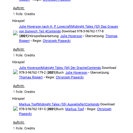
Auftritt:
1 Rolle
: Credits
Hörspiel
Julie Hoverson nach H. P. Lovecraft
Midnight Tales (53) Das Grauen
von Dunwich, Teil 4
Contendo
Download 978-3-96762-177-8
(
2021
)
Hörspielbearbeitung:
Julie Hoverson
• Übersetzung:
Thomas
Rippert
• Regie:
Christoph Piasecki
Auftritt:
1 Rolle
: Credits
Hörspiel
Julie Hoverson
Midnight Tales (54) Der Drache
Contendo
Download
978-3-96762-179-2 (
2021
)
Buch:
Julie Hoverson
• Übersetzung:
Thomas Rippert
• Regie:
Christoph Piasecki
Auftritt:
1 Rolle
: Credits
Hörspiel
Markus Topf
Midnight Tales (55) Ausgeliefert
Contendo
Download
978-3-96762-181-5 (
2021
)
Buch:
Markus Topf
• Regie:
Christoph
Piasecki
Auftritt:
1 Rolle
: Credits