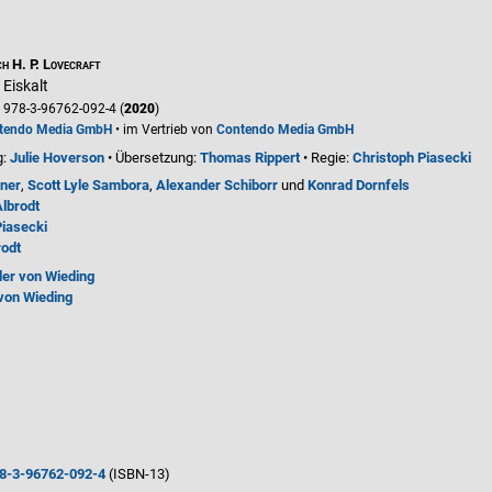
h H. P. Lovecraft
 Eiskalt
978-3-96762-092-4 (
2020
)
tendo Media GmbH
• im Vertrieb von
Contendo Media GmbH
g:
Julie Hoverson
• Übersetzung:
Thomas Rippert
• Regie:
Christoph Piasecki
ner
,
Scott Lyle Sambora
,
Alexander Schiborr
und
Konrad Dornfels
Albrodt
Piasecki
rodt
er von Wieding
von Wieding
8-3-96762-092-4
(ISBN-13)