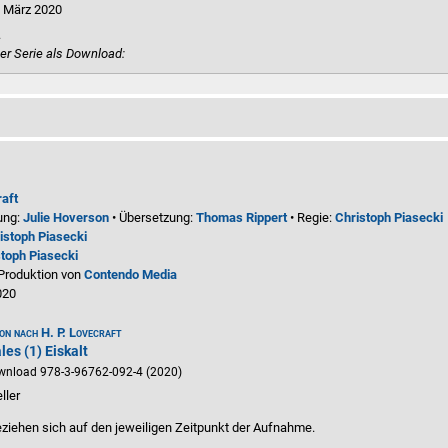
. März 2020
.
er Serie als Download:
raft
ung:
Julie Hoverson
• Übersetzung:
Thomas Rippert
• Regie:
Christoph Piasecki
istoph Piasecki
toph Piasecki
 Produktion von
Contendo Media
020
on nach H. P. Lovecraft
les (1) Eiskalt
nload 978-3-96762-092-4 (2020)
ller
ziehen sich auf den jeweiligen
Zeitpunkt der Aufnahme
.