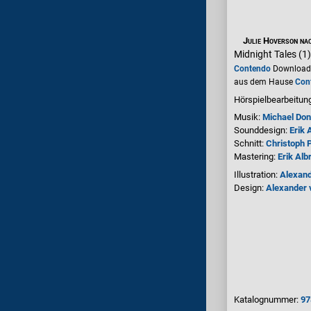
Julie Hoverson nac
Midnight Tales (1)
Contendo
Download 
aus dem Hause
Con
Hörspielbearbeitun
Musik:
Michael Don
Sounddesign:
Erik 
Schnitt:
Christoph 
Mastering:
Erik Alb
Illustration:
Alexand
Design:
Alexander 
Katalognummer:
97