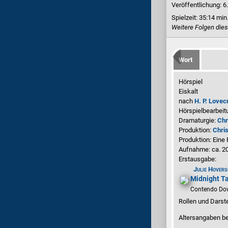
Veröffentlichung: 6
Spielzeit:
35:14 min
Weitere Folgen dies
Wort
Hörspiel
Eiskalt
nach
H. P. Lovec
Hörspielbearbeit
Dramaturgie:
Chr
Produktion:
Chris
Produktion: Eine
Aufnahme:
ca. 2
Erstausgabe:
Julie Hovers
Midnight Ta
Contendo Dow
Rollen und Darste
Altersangaben be