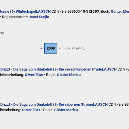
Sonne (6) Whitechapel
LAUSCH
CD 978-3-939600-18-3 (
2007
)
Buch:
Günter Me
• Regieassistenz:
Janet Sunjic
rne
2008
(ca. 29-jährig)
e
Drizzt - Die Saga vom Dunkelelf (8) Die verschlungenen Pfade
LAUSCH
CD 978
ielbearbeitung:
Oliver Elias
• Regie:
Günter Merlau
e
Drizzt - Die Saga vom Dunkelelf (9) Die silbernen Ströme
LAUSCH
CD 978-3-93
lbearbeitung:
Oliver Elias
• Regie:
Günter Merlau