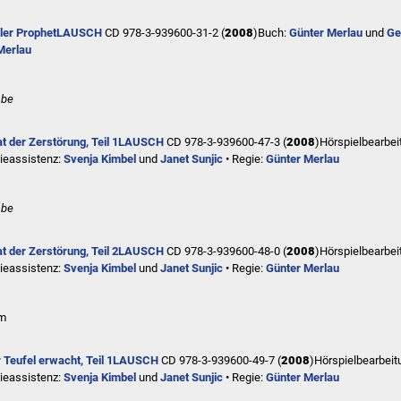
ler Prophet
LAUSCH
CD 978-3-939600-31-2 (
2008
)
Buch:
Günter Merlau
und
Ge
Merlau
abe
t der Zerstörung, Teil 1
LAUSCH
CD 978-3-939600-47-3 (
2008
)
Hörspielbearbei
ieassistenz:
Svenja Kimbel
und
Janet Sunjic
• Regie:
Günter Merlau
abe
t der Zerstörung, Teil 2
LAUSCH
CD 978-3-939600-48-0 (
2008
)
Hörspielbearbei
ieassistenz:
Svenja Kimbel
und
Janet Sunjic
• Regie:
Günter Merlau
em
 Teufel erwacht, Teil 1
LAUSCH
CD 978-3-939600-49-7 (
2008
)
Hörspielbearbeit
ieassistenz:
Svenja Kimbel
und
Janet Sunjic
• Regie:
Günter Merlau