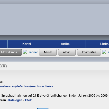
Kartei
Artikel
Links
(R)
ks:
mmakers.eu/de/actors/martin-schleiss
21 Sprachaufnahmen auf 21 Erstveröffentlichungen in den Jahren 2006 bis 2009.
hren
•
Katalogen
•
Titeln