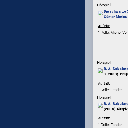
Hörspiel
Die schwarze 
Günter Merlau
Auftritt:
1 Rolle
: Michel Ve
Hörspiel
R. A. Salvator
0 (
2008
)
Hörsp
Auftritt:
1 Rolle
: Fender
Hörspiel
R. A. Salvator
(
2008
)
Hörspie
Auftritt:
1 Rolle
: Fender