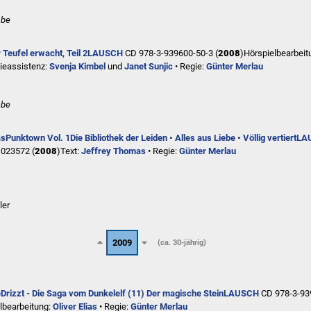
abe
 Teufel erwacht, Teil 2
LAUSCH
CD 978-3-939600-50-3 (
2008
)
Hörspielbearbeit
ieassistenz:
Svenja Kimbel
und
Janet Sunjic
• Regie:
Günter Merlau
abe
as
Punktown Vol. 1
Die Bibliothek der Leiden • Alles aus Liebe • Völlig vertiert
LA
 023572 (
2008
)
Text:
Jeffrey Thomas
• Regie:
Günter Merlau
ler
2009
(ca. 30-jährig)
e
Drizzt - Die Saga vom Dunkelelf (11) Der magische Stein
LAUSCH
CD 978-3-93
lbearbeitung:
Oliver Elias
• Regie:
Günter Merlau