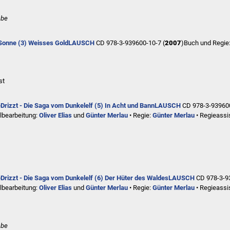
abe
Sonne (3) Weisses Gold
LAUSCH
CD 978-3-939600-10-7 (
2007
)
Buch und Regie
st
e
Drizzt - Die Saga vom Dunkelelf (5) In Acht und Bann
LAUSCH
CD 978-3-93960
lbearbeitung:
Oliver Elias
und
Günter Merlau
• Regie:
Günter Merlau
• Regieassi
e
Drizzt - Die Saga vom Dunkelelf (6) Der Hüter des Waldes
LAUSCH
CD 978-3-9
lbearbeitung:
Oliver Elias
und
Günter Merlau
• Regie:
Günter Merlau
• Regieassi
abe