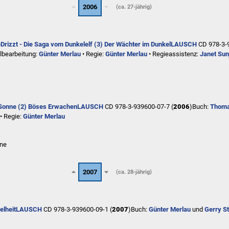
2006
(ca. 27-jährig)
e
Drizzt - Die Saga vom Dunkelelf (3) Der Wächter im Dunkel
LAUSCH
CD 978-3-
lbearbeitung:
Günter Merlau
• Regie:
Günter Merlau
• Regieassistenz:
Janet Sun
Sonne (2) Böses Erwachen
LAUSCH
CD 978-3-939600-07-7 (
2006
)
Buch:
Thoma
• Regie:
Günter Merlau
rne
2007
(ca. 28-jährig)
elheit
LAUSCH
CD 978-3-939600-09-1 (
2007
)
Buch:
Günter Merlau
und
Gerry S