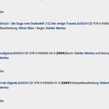
abe
e
Drizzt - Die Saga vom Dunkelelf (12) Der ewige Traum
LAUSCH
CD 978-3-9396
lbearbeitung:
Oliver Elias
• Regie:
Günter Merlau
ocalypso
LAUSCH
CD 978-3-939600-34-3 (
2009
)
Buch:
Günter Merlau
und
Gerry
Merlau
abe
t ein Gigant
LAUSCH
CD 978-3-939600-51-0 (
2009
)
Hörspielbearbeitung:
Rober
Merlau
abe