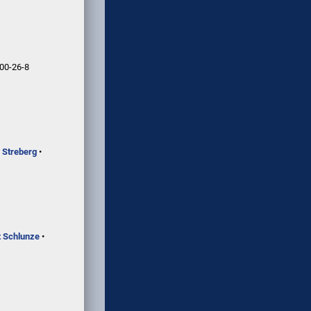
00-26-8
 Streberg
•
t Schlunze
•