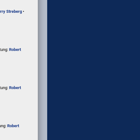
rry Streberg
•
tung:
Robert
tung:
Robert
ung:
Robert