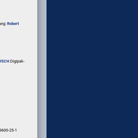
ung:
Robert
USCH
Digipak-
9600-25-1