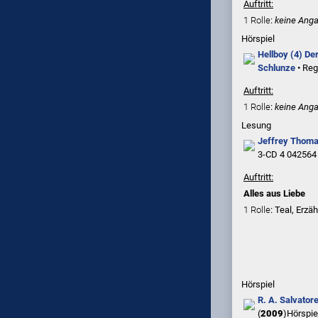
Auftritt:
1 Rolle
:
keine Ang
Hörspiel
Hellboy (4) Der
Schlunze
• Reg
Auftritt:
1 Rolle
:
keine Ang
Lesung
Jeffrey Thom
3-CD 4 042564
Auftritt:
Alles aus Liebe
1 Rolle
: Teal, Erzäh
Hörspiel
R. A. Salvator
(
2009
)
Hörspie