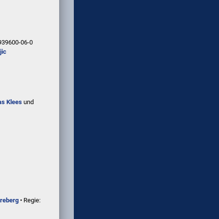
939600-06-0
jic
s Klees
und
treberg
• Regie: