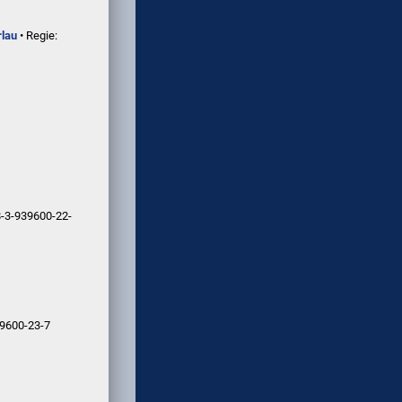
rlau
• Regie:
-3-939600-22-
9600-23-7