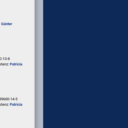
:
Günter
0-13-8
stenz:
Patricia
39600-14-5
stenz:
Patricia