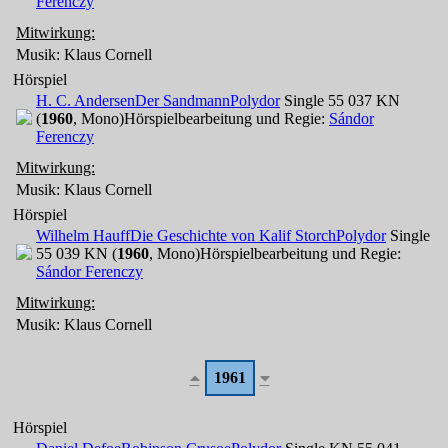
Ferenczy
Mitwirkung:
Musik: Klaus Cornell
Hörspiel
H. C. Andersen
Der Sandmann
Polydor
Single 55 037 KN
(
1960
, Mono)
Hörspielbearbeitung und Regie:
Sándor
Ferenczy
Mitwirkung:
Musik: Klaus Cornell
Hörspiel
Wilhelm Hauff
Die Geschichte von Kalif Storch
Polydor
Single
55 039 KN (
1960
, Mono)
Hörspielbearbeitung und Regie:
Sándor Ferenczy
Mitwirkung:
Musik: Klaus Cornell
1961
Hörspiel