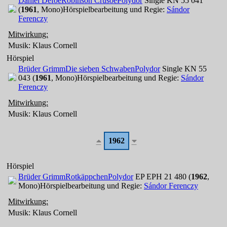
Daniel Defoe
Robinson Crusoe
Polydor
Single KN 55 041
(
1961
, Mono)
Hörspielbearbeitung und Regie:
Sándor
Ferenczy
Mitwirkung:
Musik: Klaus Cornell
Hörspiel
Brüder Grimm
Die sieben Schwaben
Polydor
Single KN 55
043 (
1961
, Mono)
Hörspielbearbeitung und Regie:
Sándor
Ferenczy
Mitwirkung:
Musik: Klaus Cornell
1962
Hörspiel
Brüder Grimm
Rotkäppchen
Polydor
EP EPH 21 480 (
1962
,
Mono)
Hörspielbearbeitung und Regie:
Sándor Ferenczy
Mitwirkung:
Musik: Klaus Cornell