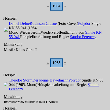
1964
Hörspiel
Daniel Defoe
Robinson Crusoe
(Foto-Cover)
Polydor
Single
KN 55 041 (
1964
,
Mono)
Wiederveröff.
Wiederveröffentlichung von
Single KN
55 041
Hörspielbearbeitung und Regie:
Sándor Ferenczy
Mitwirkung:
Musik: Klaus Cornell
1965
Hörspiel
Theodor Storm
Der kleine Häwelmann
Polydor
Single KN 55
044 (
1965
, Mono)
Hörspielbearbeitung und Regie:
Sándor
Ferenczy
Mitwirkung:
Instrumental-Musik: Klaus Cornell
Hörspiel