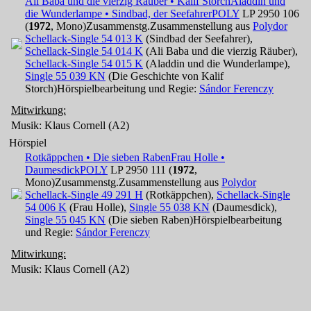
Ali Baba und die vierzig Räuber • Kalif Storch
Aladdin und
die Wunderlampe • Sindbad, der Seefahrer
POLY
LP 2950 106
(
1972
, Mono)
Zusammenstg.
Zusammenstellung aus
Polydor
Schellack-Single 54 013 K
(Sindbad der Seefahrer),
Schellack-Single 54 014 K
(Ali Baba und die vierzig Räuber),
Schellack-Single 54 015 K
(Aladdin und die Wunderlampe),
Single 55 039 KN
(Die Geschichte von Kalif
Storch)
Hörspielbearbeitung und Regie:
Sándor Ferenczy
Mitwirkung:
Musik: Klaus Cornell (A2)
Hörspiel
Rotkäppchen • Die sieben Raben
Frau Holle •
Daumesdick
POLY
LP 2950 111 (
1972
,
Mono)
Zusammenstg.
Zusammenstellung aus
Polydor
Schellack-Single 49 291 H
(Rotkäppchen),
Schellack-Single
54 006 K
(Frau Holle),
Single 55 038 KN
(Daumesdick),
Single 55 045 KN
(Die sieben Raben)
Hörspielbearbeitung
und Regie:
Sándor Ferenczy
Mitwirkung:
Musik: Klaus Cornell (A2)