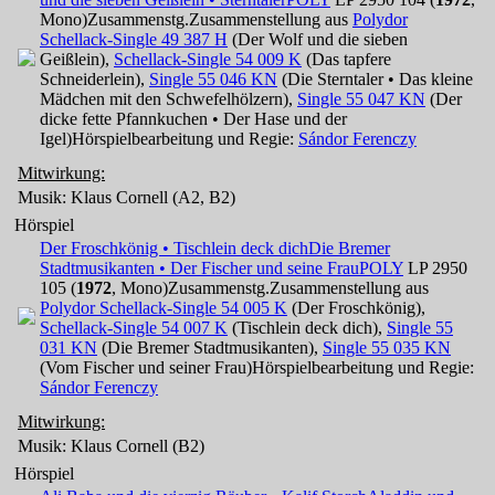
Mono)
Zusammenstg.
Zusammenstellung aus
Polydor
Schellack-Single 49 387 H
(Der Wolf und die sieben
Geißlein),
Schellack-Single 54 009 K
(Das tapfere
Schneiderlein),
Single 55 046 KN
(Die Sterntaler • Das kleine
Mädchen mit den Schwefelhölzern),
Single 55 047 KN
(Der
dicke fette Pfannkuchen • Der Hase und der
Igel)
Hörspielbearbeitung und Regie:
Sándor Ferenczy
Mitwirkung:
Musik: Klaus Cornell (A2, B2)
Hörspiel
Der Froschkönig • Tischlein deck dich
Die Bremer
Stadtmusikanten • Der Fischer und seine Frau
POLY
LP 2950
105 (
1972
, Mono)
Zusammenstg.
Zusammenstellung aus
Polydor Schellack-Single 54 005 K
(Der Froschkönig),
Schellack-Single 54 007 K
(Tischlein deck dich),
Single 55
031 KN
(Die Bremer Stadtmusikanten),
Single 55 035 KN
(Vom Fischer und seiner Frau)
Hörspielbearbeitung und Regie:
Sándor Ferenczy
Mitwirkung:
Musik: Klaus Cornell (B2)
Hörspiel