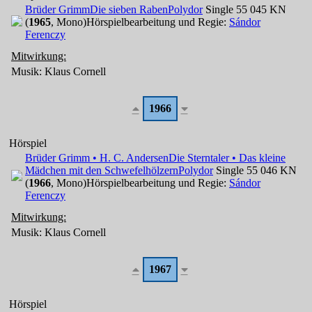
Brüder Grimm
Die sieben Raben
Polydor
Single 55 045 KN
(
1965
, Mono)
Hörspielbearbeitung und Regie:
Sándor
Ferenczy
Mitwirkung:
Musik: Klaus Cornell
1966
Hörspiel
Brüder Grimm • H. C. Andersen
Die Sterntaler • Das kleine
Mädchen mit den Schwefelhölzern
Polydor
Single 55 046 KN
(
1966
, Mono)
Hörspielbearbeitung und Regie:
Sándor
Ferenczy
Mitwirkung:
Musik: Klaus Cornell
1967
Hörspiel