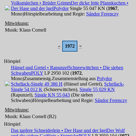
Volksmärchen • Brüder Grimm
Der dicke fette Pfannkuchen •
Der Hase und der Igel
Polydor
Single 55 047 KN (
1967
,
Mono)
Hörspielbearbeitung und Regie:
Sándor Ferenczy
Mitwirkung:
Musik: Klaus Cornell
1972
Hörspiel
Hänsel und Gretel • Rapunzel
Schneewittchen • Die sieben
Schwaben
POLY
LP 2950 102 (
1972
,
Mono)
Zusammenstg.
Zusammenstellung aus
Polydor
Schellack-Single 49 386 H
(Hänsel und Gretel),
Schellack-
Single 54 012 K
(Schneewittchen),
Single 55 029 KN
(Rapunzel),
Single KN 55 043
(Die sieben
Schwaben)
Hörspielbearbeitung und Regie:
Sándor Ferenczy
Mitwirkung:
Musik: Klaus Cornell (B2)
Hörspiel
Das tapfere Schneiderlein • Der Hase und der Igel
Der Wolf
und die sieben Geißlein • Sterntaler
POLY
LP 2950 104 (
1972
,