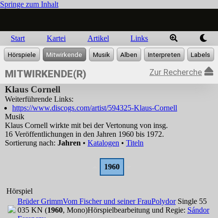
Springe zum Inhalt
Start
Kartei
Artikel
Links
Zur Recherche
MITWIRKENDE(R)
Klaus Cornell
Weiterführende Links:
https://www.discogs.com/artist/594325-Klaus-Cornell
Musik
Klaus Cornell wirkte mit bei der Vertonung von insg.
16 Veröffentlichungen in den Jahren 1960 bis 1972.
Sortierung nach:
Jahren
•
Katalogen
•
Titeln
1960
Hörspiel
Brüder Grimm
Vom Fischer und seiner Frau
Polydor
Single 55
035 KN (
1960
, Mono)
Hörspielbearbeitung und Regie:
Sándor