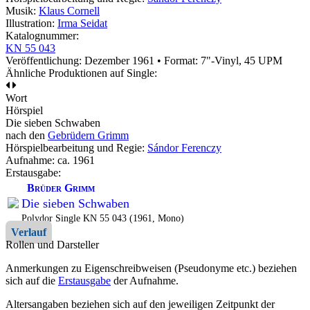
Musik:
Klaus Cornell
Illustration:
Irma Seidat
Katalognummer:
KN 55 043
Veröffentlichung: Dezember 1961
•
Format: 7"-Vinyl, 45 UPM
Ähnliche Produktionen auf Single:
Wort
Hörspiel
Die sieben Schwaben
nach den
Gebrüdern Grimm
Hörspielbearbeitung und Regie:
Sándor Ferenczy
Aufnahme:
ca. 1961
Erstausgabe:
Brüder Grimm
Die sieben Schwaben
Polydor Single KN 55 043 (1961, Mono)
Verlauf
Rollen und Darsteller
Anmerkungen zu Eigenschreibweisen (Pseudonyme etc.) beziehen
sich auf die
Erstausgabe
der Aufnahme
.
Altersangaben beziehen sich auf den jeweiligen
Zeitpunkt der