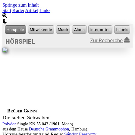
Springe zum Inhalt
Start
Kartei
Artikel
Links
Zur Recherche
HÖRSPIEL
Brüder Grimm
Die sieben Schwaben
Polydor
Single KN 55 043 (
1961
, Mono)
aus dem Hause
Deutsche Grammophon
, Hamburg
Hörspielbearbeitung und Regie:
Sándor Ferenczy