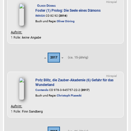
Hörspiel
Oliver Döring
Foster (1) Prolog: Die Seele eines Dämons
IMAGA
CD 82 92 (
2016
)
Buch und Regie:
Oliver Döring
Auftritt:
1 Rolle
:
keine Angabe
2017
(ca. 15-jährig)
Hörspiel
Potz Blitz, die Zauber-Akademie (6) Gefahr für das
Wunderland
Contendo
CD 978-3-945757-22-2 (
2017
)
Buch und Regie:
Christoph Piasecki
Auftritt:
1 Rolle
: Finn Sandberg