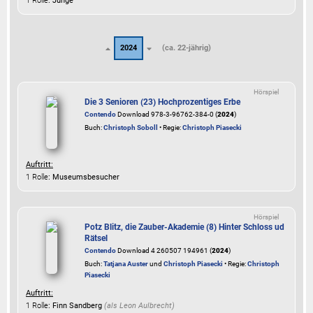
1 Rolle
: Junge
2024
(ca. 22-jährig)
Hörspiel
Die 3 Senioren (23) Hochprozentiges Erbe
Contendo
Download 978-3-96762-384-0 (
2024
)
Buch:
Christoph Soboll
• Regie:
Christoph Piasecki
Auftritt:
1 Rolle
: Museumsbesucher
Hörspiel
Potz Blitz, die Zauber-Akademie (8) Hinter Schloss ud
Rätsel
Contendo
Download 4 260507 194961 (
2024
)
Buch:
Tatjana Auster
und
Christoph Piasecki
• Regie:
Christoph
Piasecki
Auftritt:
1 Rolle
: Finn Sandberg
(als
Leon Aulbrecht
)