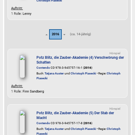
Christoph Piasecki
Auftritt:
1 Rolle
: Lenny
2016
(ca. 14-jährig)
Hörspiel
Potz Blitz, die Zauber-Akademie (4) Verschwörung der
Schatten
Contendo
CD 978-3-945757-16-1 (
2016
)
Buch:
Tatjana Auster
und
Christoph Piasecki
• Regie:
Christoph
Piasecki
Auftritt:
1 Rolle
: Finn Sandberg
Hörspiel
Potz Blitz, die Zauber-Akademie (5) Der Stab der
Macht
Contendo
CD 978-3-945757-17-8 (
2016
)
Buch:
Tatjana Auster
und
Christoph Piasecki
• Regie:
Christoph
Piasecki