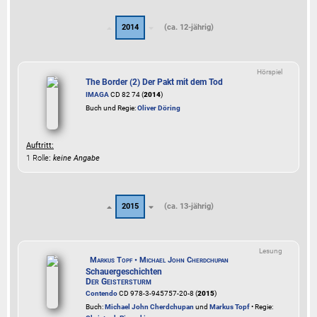
2014
(ca. 12-jährig)
Hörspiel
The Border (2) Der Pakt mit dem Tod
IMAGA
CD 82 74 (
2014
)
Buch und Regie:
Oliver Döring
Auftritt:
1 Rolle
:
keine Angabe
2015
(ca. 13-jährig)
Lesung
Markus Topf • Michael John Cherdchupan
Schauergeschichten
Der Geistersturm
Contendo
CD 978-3-945757-20-8 (
2015
)
Buch:
Michael John Cherdchupan
und
Markus Topf
• Regie: