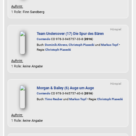
Auftritt:
1 Rolle
: Finn Sandberg
Hörspiel
Team Undercover (17) Die Spur des Bären
Contendo
CD 978-3-945757-33-8 (
2016
)
Buch:
Dominik Ahrens
,
Christoph Piasecki
und
Markus Topf
•
Regie:
Christoph Piasecki
Auftritt:
1 Rolle
:
keine Angabe
Hörspiel
Morgan & Bailey (6) Auge um Auge
Contendo
CD 978-3-945757-40-6 (
2016
)
Buch:
Timo Reuber
und
Markus Topf
• Regie:
Christoph Piasecki
Auftritt:
1 Rolle
:
keine Angabe