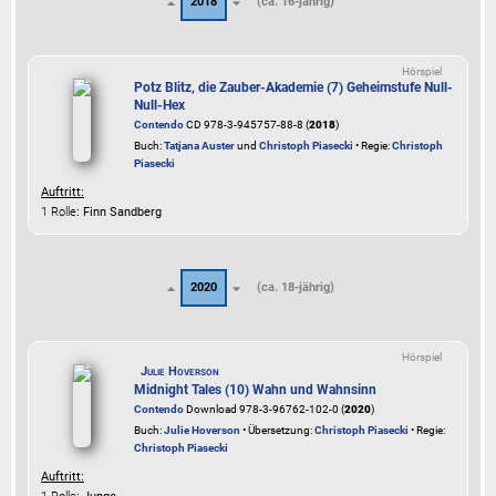
2018
(ca. 16-jährig)
Hörspiel
Potz Blitz, die Zauber-Akademie (7) Geheimstufe Null-
Null-Hex
Contendo
CD 978-3-945757-88-8 (
2018
)
Buch:
Tatjana Auster
und
Christoph Piasecki
• Regie:
Christoph
Piasecki
Auftritt:
1 Rolle
: Finn Sandberg
2020
(ca. 18-jährig)
Hörspiel
Julie Hoverson
Midnight Tales (10) Wahn und Wahnsinn
Contendo
Download 978-3-96762-102-0 (
2020
)
Buch:
Julie Hoverson
• Übersetzung:
Christoph Piasecki
• Regie:
Christoph Piasecki
Auftritt: