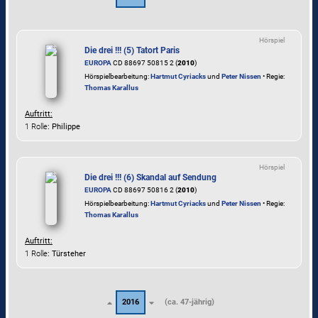
Hörspiel
Die drei !!! (5) Tatort Paris
EUROPA
CD 88697 50815 2 (
2010
)
Hörspielbearbeitung:
Hartmut Cyriacks
und
Peter Nissen
• Regie:
Thomas Karallus
Auftritt:
1 Rolle
: Philippe
Hörspiel
Die drei !!! (6) Skandal auf Sendung
EUROPA
CD 88697 50816 2 (
2010
)
Hörspielbearbeitung:
Hartmut Cyriacks
und
Peter Nissen
• Regie:
Thomas Karallus
Auftritt:
1 Rolle
: Türsteher
2016
(ca. 47-jährig)