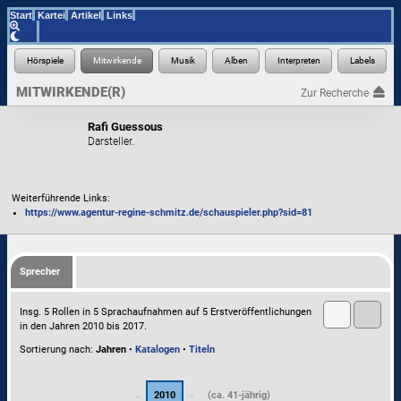
Start
Kartei
Artikel
Links
MITWIRKENDE(R)
Zur Recherche
Rafi Guessous
Darsteller.
Weiterführende Links:
https://www.agentur-regine-schmitz.de/schauspieler.php?sid=81
Sprecher
Insg. 5 Rollen in 5 Sprachaufnahmen auf 5 Erstveröffentlichungen
in den Jahren 2010 bis 2017.
Sortierung nach:
Jahren
•
Katalogen
•
Titeln
2010
(ca. 41-jährig)