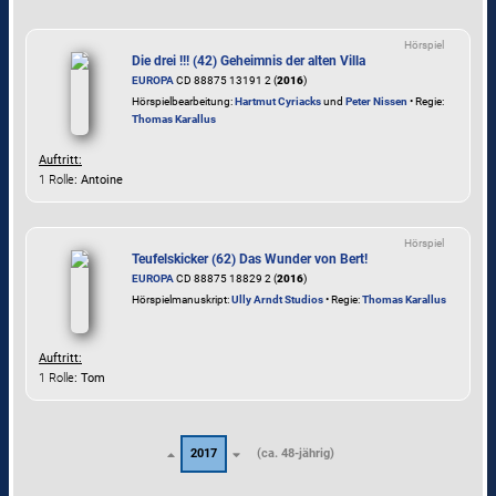
Hörspiel
Die drei !!! (42) Geheimnis der alten Villa
EUROPA
CD 88875 13191 2 (
2016
)
Hörspielbearbeitung:
Hartmut Cyriacks
und
Peter Nissen
• Regie:
Thomas Karallus
Auftritt:
1 Rolle
: Antoine
Hörspiel
Teufelskicker (62) Das Wunder von Bert!
EUROPA
CD 88875 18829 2 (
2016
)
Hörspielmanuskript:
Ully Arndt Studios
• Regie:
Thomas Karallus
Auftritt:
1 Rolle
: Tom
2017
(ca. 48-jährig)