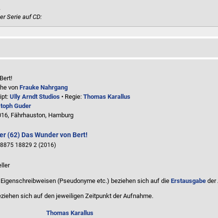
.
er Serie auf CD:
Bert!
ihe von
Frauke Nahrgang
ipt:
Ully Arndt Studios
• Regie:
Thomas Karallus
stoph Guder
016, Fährhauston, Hamburg
er (62) Das Wunder von Bert!
8875 18829 2 (2016)
ller
Eigenschreibweisen (Pseudonyme etc.) beziehen sich auf die
Erstausgabe
der
ziehen sich auf den jeweiligen
Zeitpunkt der Aufnahme
.
Thomas Karallus