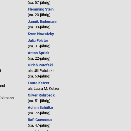
(ca. 57‑jährig)
Flemming Stein
(ca. 20‑jährig)
Jannik Endemann
(ca. 33‑jährig)
Sven Nowatzky
Julia Fölster
(ca. 31‑jährig)
Anton Sprick
(ca. 22‑jährig)
Ulrich Potofski
i
als
Ulli Potofski
(ca. 63‑jährig)
Laura Ketzer
and
als
Laura M. Ketzer
Oliver Rohrbeck
Kollmann
(ca. 51‑jährig)
Achim Schülke
(ca. 72‑jährig)
Rafi Guessous
(ca. 47‑jährig)