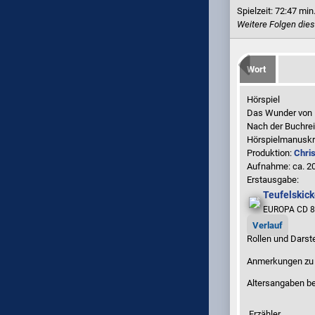
Spielzeit:
72:47 min
Weitere Folgen dies
Wort
Hörspiel
Das Wunder von 
Nach der Buchre
Hörspielmanuskr
Produktion:
Chri
Aufnahme:
ca. 2
Erstausgabe:
Teufelskick
EUROPA CD 8
Verlauf
Rollen und Darste
Anmerkungen zu 
Altersangaben be
Erzähler