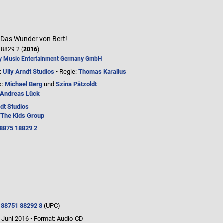
) Das Wunder von Bert!
8829 2 (
2016
)
y Music Entertainment Germany GmbH
:
Ully Arndt Studios
• Regie:
Thomas Karallus
k:
Michael Berg
und
Szina Pätzoldt
Andreas Lück
ndt Studios
 The Kids Group
8875 18829 2
 88751 88292 8
(UPC)
. Juni 2016
•
Format: Audio-CD