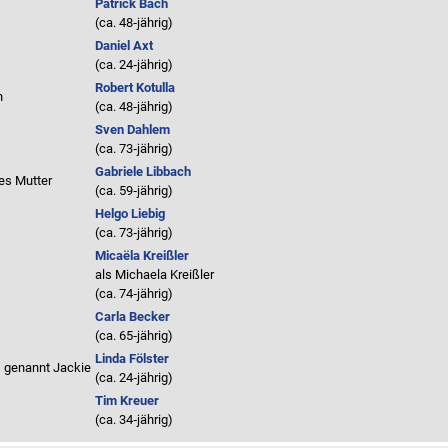
Patrick Bach
(ca. 48‑jährig)
Daniel Axt
(ca. 24‑jährig)
Robert Kotulla
n
(ca. 48‑jährig)
Sven Dahlem
(ca. 73‑jährig)
Gabriele Libbach
es Mutter
(ca. 59‑jährig)
Helgo Liebig
(ca. 73‑jährig)
Micaëla Kreißler
als
Michaela Kreißler
(ca. 74‑jährig)
Carla Becker
(ca. 65‑jährig)
Linda Fölster
, genannt Jackie
(ca. 24‑jährig)
Tim Kreuer
(ca. 34‑jährig)