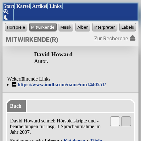
Start
Kartei
Artikel
Links
Zur Recherche
MITWIRKENDE(R)
David Howard
Autor.
Weiterführende Links:
https://www.imdb.com/name/nm1440551/
Buch
David Howard schrieb Hörspielskripte und -
bearbeitungen für insg. 1 Sprachaufnahme im
Jahr 2007.
Sortierung nach:
Jahren
•
Katalogen
•
Titeln