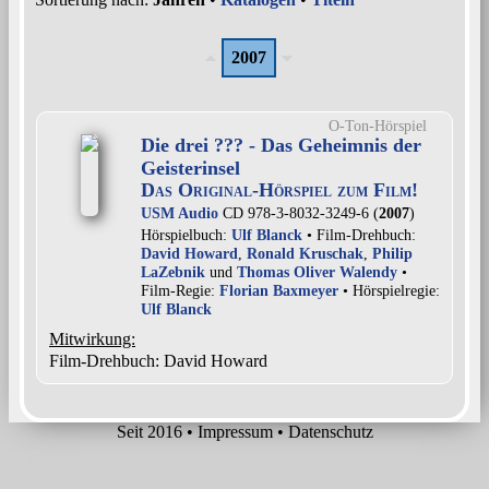
2007
O-Ton-Hörspiel
Die drei ??? - Das Geheimnis der
Geisterinsel
Das Original-Hörspiel zum Film!
USM Audio
CD 978-3-8032-3249-6 (
2007
)
Hörspielbuch:
Ulf Blanck
• Film-Drehbuch:
David Howard
,
Ronald Kruschak
,
Philip
LaZebnik
und
Thomas Oliver Walendy
•
Film-Regie:
Florian Baxmeyer
• Hörspielregie:
Ulf Blanck
Mitwirkung:
Film-Drehbuch: David Howard
Seit 2016
•
Impressum
•
Datenschutz