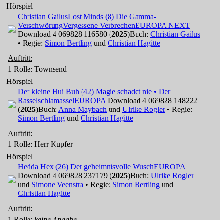
Hörspiel
Christian Gailus
Lost Minds (8) Die Gamma-
Verschwörung
Vergessene Verbrechen
EUROPA NEXT
Download 4 069828 116580 (
2025
)
Buch:
Christian Gailus
• Regie:
Simon Bertling
und
Christian Hagitte
Auftritt:
1 Rolle
: Townsend
Hörspiel
Der kleine Hui Buh (42) Magie schadet nie • Der
Rasselschlamassel
EUROPA
Download 4 069828 148222
(
2025
)
Buch:
Anna Maybach
und
Ulrike Rogler
• Regie:
Simon Bertling
und
Christian Hagitte
Auftritt:
1 Rolle
: Herr Kupfer
Hörspiel
Hedda Hex (26) Der geheimnisvolle Wusch
EUROPA
Download 4 069828 237179 (
2025
)
Buch:
Ulrike Rogler
und
Simone Veenstra
• Regie:
Simon Bertling
und
Christian Hagitte
Auftritt:
1 Rolle
:
keine Angabe