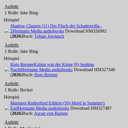
Auftritt:
1 Rolle
: Jake Bing
Hörspiel
Shadow Chasers (11) Der Fluch der Schattenvilla -
2
Hermann Media audiobooks
Download HM326992
(
2026
)
Buch:
Tobias Jawtusch
Auftritt:
1 Rolle
: Jake Bing
Hörspiel
Hajo Bremer
Krimis von der Küste (9) Justitias
Nacht
Hermann Media audiobooks
Download HM327340
(
2026
)
Buch:
Hajo Bremer
Auftritt:
1 Rolle
: Becker
Hörspiel
Margaret Rutherford Edition (50) Mord in Summer's
End
Hermann Media audiobooks
Download HM327487
(
2026
)
Buch:
Ascan von Bargen
Auftritt: