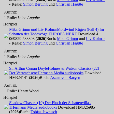
• Regie:
Simon Bertling
und
Christian Hagitte
Auftritt:
1 Rolle
:
keine Angabe
Hörspiel
Mika Grimm und Liv Kolmar
Mordwind Rügen (Fall 4) Im
Schatten der Todesvögel
EUROPA NEXT
Download 4
069829 588898 (
2026
)
Buch:
Mika Grimm
und
Liv Kolmar
• Regie:
Simon Bertling
und
Christian Hagitte
Auftritt:
1 Rolle
:
keine Angabe
Hörspiel
Sir Arthur Conan Doyle
Holmes & Watson Classics (22)
Der Verwachsene
Hermann Media audiobooks
Download
HM324141 (
2026
)
Buch:
Ascan von Bargen
Auftritt:
1 Rolle
: Henry Wood
Hörspiel
Shadow Chasers (10) Der Fluch der Schattenvilla -
1
Hermann Media audiobooks
Download HM326985
(
2026
)
Buch:
Tobias Jawtusch