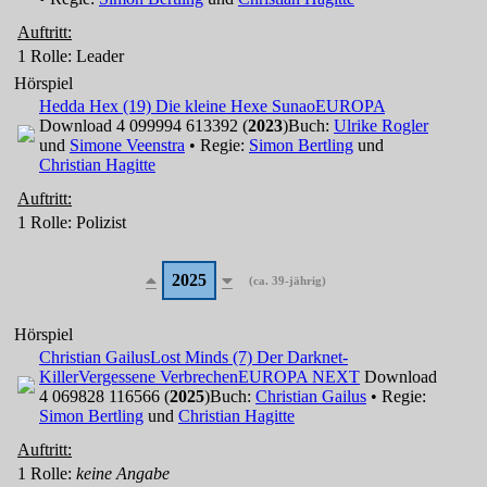
Auftritt:
1 Rolle
: Leader
Hörspiel
Hedda Hex (19) Die kleine Hexe Sunao
EUROPA
Download 4 099994 613392 (
2023
)
Buch:
Ulrike Rogler
und
Simone Veenstra
• Regie:
Simon Bertling
und
Christian Hagitte
Auftritt:
1 Rolle
: Polizist
2025
(ca. 39-jährig)
Hörspiel
Christian Gailus
Lost Minds (7) Der Darknet-
Killer
Vergessene Verbrechen
EUROPA NEXT
Download
4 069828 116566 (
2025
)
Buch:
Christian Gailus
• Regie:
Simon Bertling
und
Christian Hagitte
Auftritt:
1 Rolle
:
keine Angabe