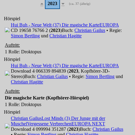
2023
(ca. 37-jährig)
Hörspiel
Hui Buh - Neue Welt (37) Die magische Karte
EUROPA
CD 19658 76766 2 (
2023
)
Buch:
Christian Gailus
• Regie:
Simon Bertling
und
Christian Hagitte
Auftritt:
1 Rolle
: Droktopus
Hörspiel
Hui Buh - Neue Welt (37) Die magische Karte
EUROPA
Download 4 066339 894839 (
2023
, Kopfhörer-3D-
Stereo)
Buch:
Christian Gailus
• Regie:
Simon Bertling
und
Christian Hagitte
Auftritt:
Die magische Karte (Kopfhörer-Hörspiel)
1 Rolle
: Droktopus
Hörspiel
Christian Gailus
Lost Minds (3) Der Junge mit der
Muschel
Vergessene Verbrechen
EUROPA NEXT
Download 4 099994 351287 (
2023
)
Buch:
Christian Gailus
• Regie:
Simon Bertling
und
Christian Hagitte