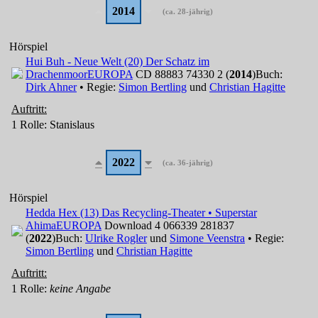
2014
(ca. 28-jährig)
Hörspiel
Hui Buh - Neue Welt (20) Der Schatz im
Drachenmoor
EUROPA
CD 88883 74330 2 (
2014
)
Buch:
Dirk Ahner
• Regie:
Simon Bertling
und
Christian Hagitte
Auftritt:
1 Rolle
: Stanislaus
2022
(ca. 36-jährig)
Hörspiel
Hedda Hex (13) Das Recycling-Theater • Superstar
Ahima
EUROPA
Download 4 066339 281837
(
2022
)
Buch:
Ulrike Rogler
und
Simone Veenstra
• Regie:
Simon Bertling
und
Christian Hagitte
Auftritt:
1 Rolle
:
keine Angabe