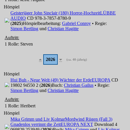
Hörspiel
Geisterjäger John Sinclair (180) Horror-Hochzeit
LÜBBE
AUDIO
CD 978-3-7857-8780-9
(
2025
)
Hörspielbearbeitung:
Gabriel Conroy
• Regie:
Simon Bertling
und
Christian Hagitte
Auftritt:
1 Rolle
: Steven
2026
(ca. 40-jährig)
Hörspiel
Hui Buh - Neue Welt (49) Wächter der Erde
EUROPA
CD
19802 94550 2 (
2026
)
Buch:
Christian Gailus
• Regie:
Simon Bertling
und
Christian Hagitte
Auftritt:
1 Rolle
: Heribert
Hörspiel
Mika Grimm und Liv Kolmar
Mordwind Rügen (Fall 3)
Gnadenlos verrinnt die Zeit
EUROPA NEXT
Download 4
069829 253949 (
2026
)
Buch:
Mika Grimm
und
Liv Kolmar